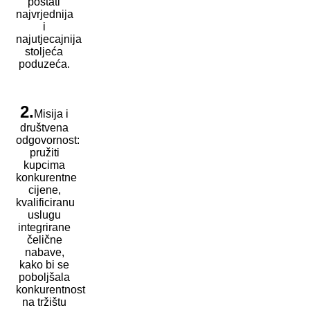
postati
najvrjednija
i
najutjecajnija
stoljeća
poduzeća.
2.
Misija i
društvena
odgovornost:
pružiti
kupcima
konkurentne
cijene,
kvalificiranu
uslugu
integrirane
čelične
nabave,
kako bi se
poboljšala
konkurentnost
na tržištu