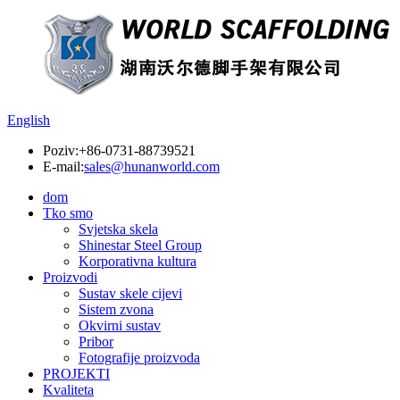
English
Poziv:
+86-0731-88739521
E-mail:
sales@hunanworld.com
dom
Tko smo
Svjetska skela
Shinestar Steel Group
Korporativna kultura
Proizvodi
Sustav skele cijevi
Sistem zvona
Okvirni sustav
Pribor
Fotografije proizvoda
PROJEKTI
Kvaliteta