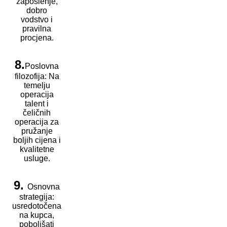
zaposlenje,
dobro
vodstvo i
pravilna
procjena.
8.
Poslovna
filozofija: Na
temelju
operacija
talent i
čeličnih
operacija za
pružanje
boljih cijena i
kvalitetne
usluge.
9.
Osnovna
strategija:
usredotočena
na kupca,
poboljšati