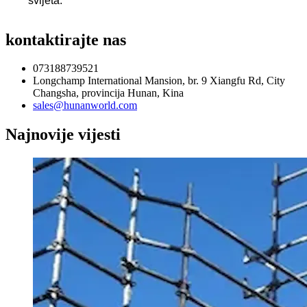
svijeta.
kontaktirajte nas
073188739521
Longchamp International Mansion, br. 9 Xiangfu Rd, City
Changsha, provincija Hunan, Kina
sales@hunanworld.com
Najnovije vijesti