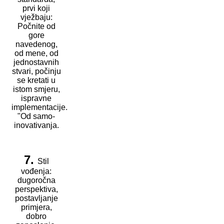
prvi koji
vježbaju:
Počnite od
gore
navedenog,
od mene, od
jednostavnih
stvari, počinju
se kretati u
istom smjeru,
ispravne
implementacije.
"Od samo-
inovativanja.
7.
Stil
vođenja:
dugoročna
perspektiva,
postavljanje
primjera,
dobro