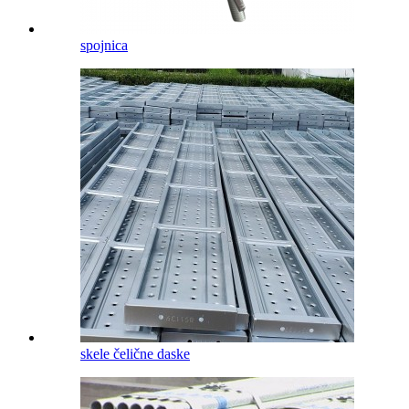
spojnica
skele čelične daske