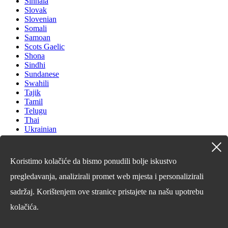
Sinhala
Slovak
Slovenian
Somali
Samoan
Scots Gaelic
Shona
Sindhi
Sundanese
Swahili
Tajik
Tamil
Telugu
Thai
Ukrainian
Urdu
Uzbek
Vietnamese
Koristimo kolačiće da bismo ponudili bolje iskustvo
Welsh
Xhosa
pregledavanja, analizirali promet web mjesta i personalizirali
Yiddish
sadržaj. Korištenjem ove stranice pristajete na našu upotrebu
Yoruba
Zulu
kolačića.
Kinyarwanda
Tatar