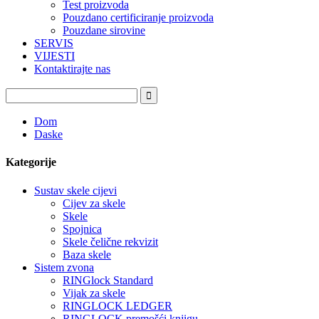
Test proizvoda
Pouzdano certificiranje proizvoda
Pouzdane sirovine
SERVIS
VIJESTI
Kontaktirajte nas
Dom
Daske
Kategorije
Sustav skele cijevi
Cijev za skele
Skele
Spojnica
Skele čelične rekvizit
Baza skele
Sistem zvona
RINGlock Standard
Vijak za skele
RINGLOCK LEDGER
RINGLOCK premošći knjigu