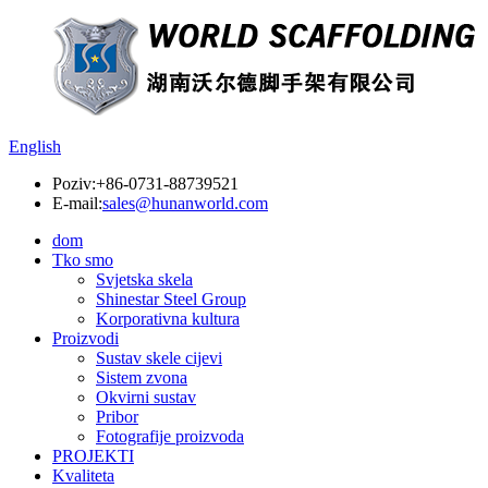
English
Poziv:
+86-0731-88739521
E-mail:
sales@hunanworld.com
dom
Tko smo
Svjetska skela
Shinestar Steel Group
Korporativna kultura
Proizvodi
Sustav skele cijevi
Sistem zvona
Okvirni sustav
Pribor
Fotografije proizvoda
PROJEKTI
Kvaliteta