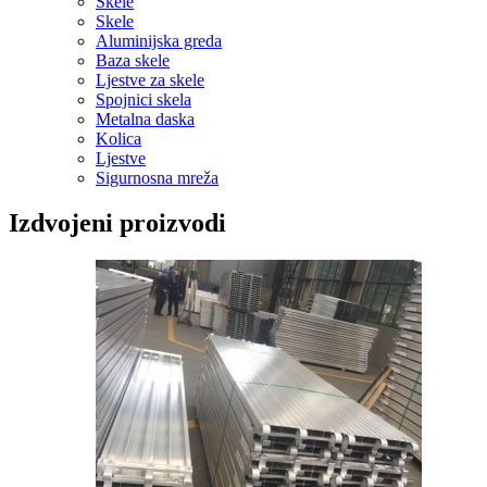
Skele
Skele
Aluminijska greda
Baza skele
Ljestve za skele
Spojnici skela
Metalna daska
Kolica
Ljestve
Sigurnosna mreža
Izdvojeni proizvodi