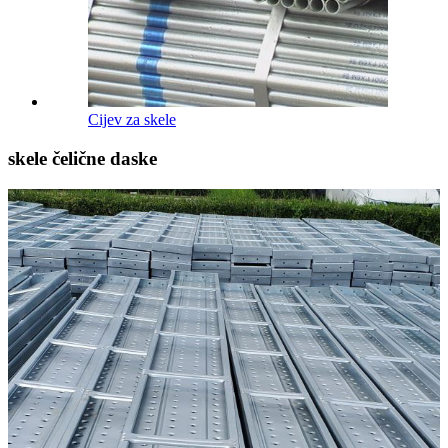
Cijev za skele
skele čelične daske