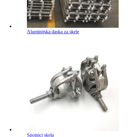
Aluminijska daska za skele
Spojnici skela