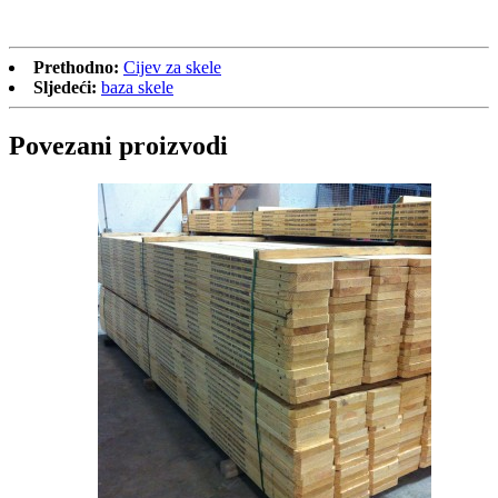
Prethodno:
Cijev za skele
Sljedeći:
baza skele
Povezani proizvodi