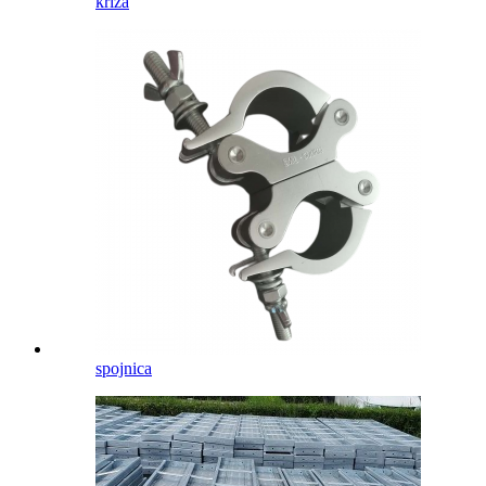
križa
spojnica