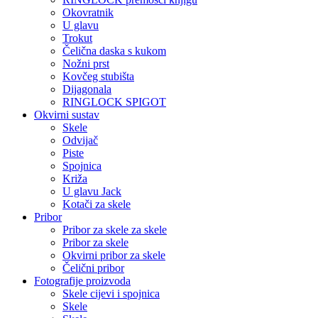
Okovratnik
U glavu
Trokut
Čelična daska s kukom
Nožni prst
Kovčeg stubišta
Dijagonala
RINGLOCK SPIGOT
Okvirni sustav
Skele
Odvijač
Piste
Spojnica
Križa
U glavu Jack
Kotači za skele
Pribor
Pribor za skele za skele
Pribor za skele
Okvirni pribor za skele
Čelični pribor
Fotografije proizvoda
Skele cijevi i spojnica
Skele