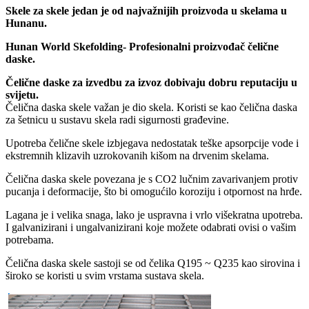
Skele za skele jedan je od najvažnijih proizvoda u skelama u
Hunanu.
Hunan World Skefolding- Profesionalni proizvođač čelične
daske.
Čelične daske za izvedbu za izvoz dobivaju dobru reputaciju u
svijetu.
Čelična daska skele važan je dio skela. Koristi se kao čelična daska
za šetnicu u sustavu skela radi sigurnosti građevine.
Upotreba čelične skele izbjegava nedostatak teške apsorpcije vode i
ekstremnih klizavih uzrokovanih kišom na drvenim skelama.
Čelična daska skele povezana je s CO2 lučnim zavarivanjem protiv
pucanja i deformacije, što bi omogućilo koroziju i otpornost na hrđe.
Lagana je i velika snaga, lako je uspravna i vrlo višekratna upotreba.
I galvanizirani i ungalvanizirani koje možete odabrati ovisi o vašim
potrebama.
Čelična daska skele sastoji se od čelika Q195 ~ Q235 kao sirovina i
široko se koristi u svim vrstama sustava skela.