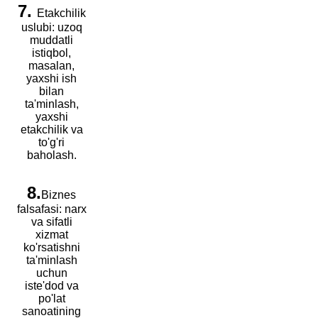
7.
Etakchilik
uslubi: uzoq
muddatli
istiqbol,
masalan,
yaxshi ish
bilan
ta'minlash,
yaxshi
etakchilik va
to'g'ri
baholash.
8.
Biznes
falsafasi: narx
va sifatli
xizmat
ko'rsatishni
ta'minlash
uchun
iste'dod va
po'lat
sanoatining