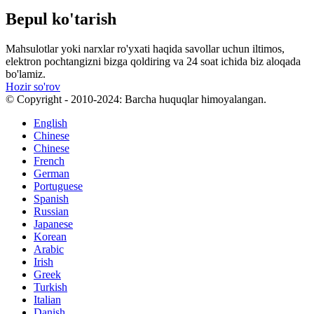
Bepul ko'tarish
Mahsulotlar yoki narxlar ro'yxati haqida savollar uchun iltimos,
elektron pochtangizni bizga qoldiring va 24 soat ichida biz aloqada
bo'lamiz.
Hozir so'rov
© Copyright - 2010-2024: Barcha huquqlar himoyalangan.
English
Chinese
Chinese
French
German
Portuguese
Spanish
Russian
Japanese
Korean
Arabic
Irish
Greek
Turkish
Italian
Danish