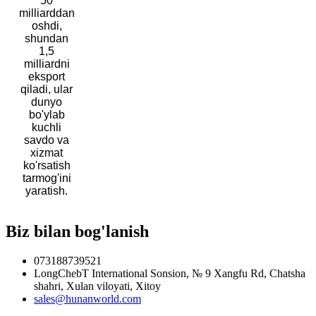
50
milliarddan
oshdi,
shundan
1,5
milliardni
eksport
qiladi, ular
dunyo
bo'ylab
kuchli
savdo va
xizmat
ko'rsatish
tarmog'ini
yaratish.
Biz bilan bog'lanish
073188739521
LongChebT International Sonsion, № 9 Xangfu Rd, Chatsha
shahri, Xulan viloyati, Xitoy
sales@hunanworld.com