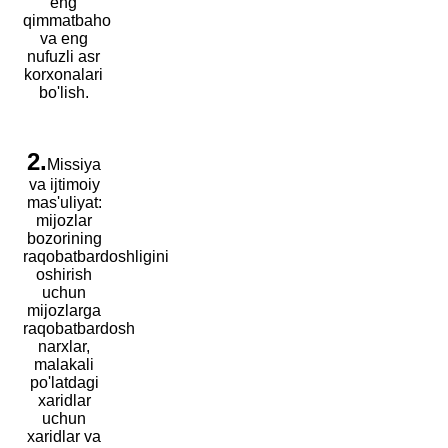
eng
qimmatbaho
va eng
nufuzli asr
korxonalari
bo'lish.
2.
Missiya
va ijtimoiy
mas'uliyat:
mijozlar
bozorining
raqobatbardoshligini
oshirish
uchun
mijozlarga
raqobatbardosh
narxlar,
malakali
po'latdagi
xaridlar
uchun
xaridlar va