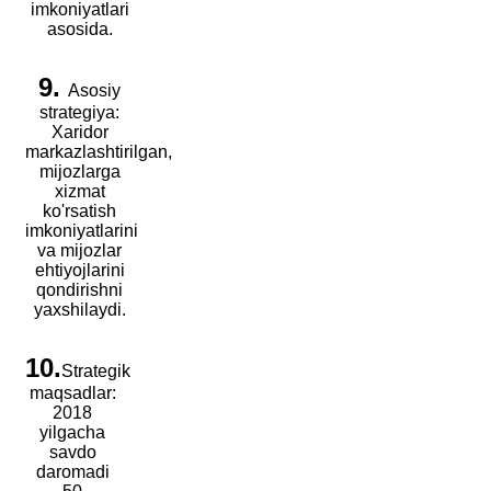
imkoniyatlari
asosida.
9.
Asosiy
strategiya:
Xaridor
markazlashtirilgan,
mijozlarga
xizmat
ko'rsatish
imkoniyatlarini
va mijozlar
ehtiyojlarini
qondirishni
yaxshilaydi.
10.
Strategik
maqsadlar:
2018
yilgacha
savdo
daromadi