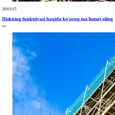
20/03/25
Diskning funktsiyasi haqida ko'proq ma'lumot oling
...