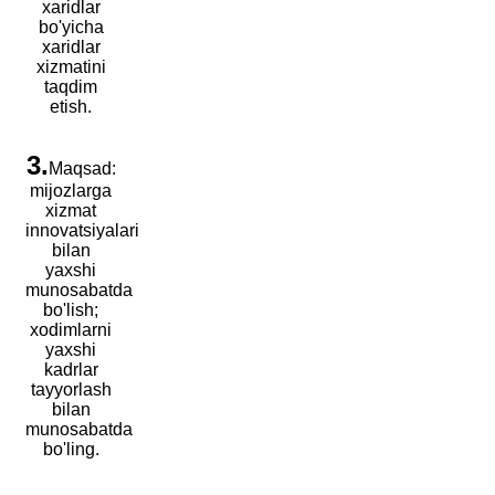
xaridlar
bo'yicha
xaridlar
xizmatini
taqdim
etish.
3.
Maqsad:
mijozlarga
xizmat
innovatsiyalari
bilan
yaxshi
munosabatda
bo'lish;
xodimlarni
yaxshi
kadrlar
tayyorlash
bilan
munosabatda
bo'ling.