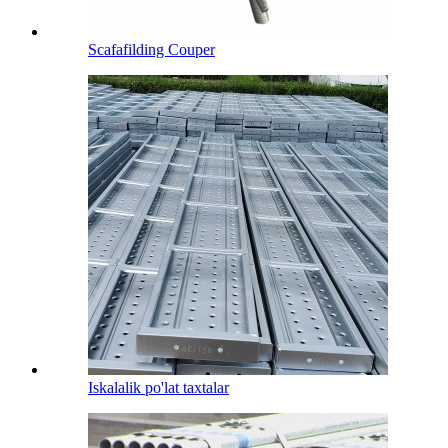
Scafafilding Couper
Iskalalik po'lat taxtalar