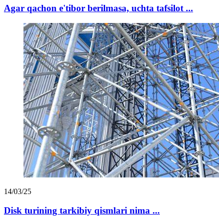
Agar qachon e'tibor berilmasa, uchta tafsilot ...
14/03/25
Disk turining tarkibiy qismlari nima ...