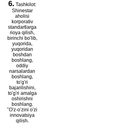
6.
Tashkilot:
Shinestar
aholisi
korporativ
standartlarga
rioya qilish,
birinchi bo'lib,
yuqorida,
yuqoridan
boshdan
boshlang,
oddiy
narsalardan
boshlang,
to'g'ri
bajarilishini,
to'g'ri amalga
oshirishni
boshlang.
"O'z-o'zini o'zi
innovatsiya
qilish.