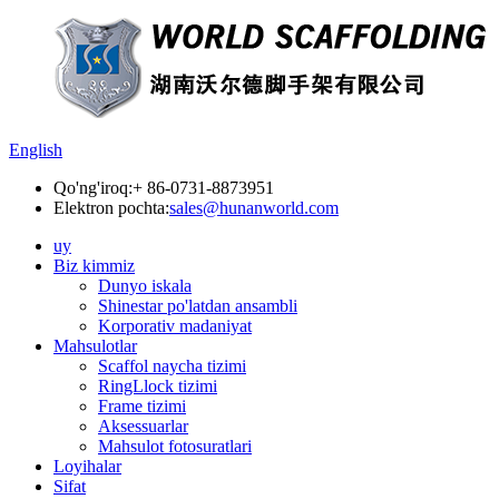
English
Qo'ng'iroq:
+ 86-0731-8873951
Elektron pochta:
sales@hunanworld.com
uy
Biz kimmiz
Dunyo iskala
Shinestar po'latdan ansambli
Korporativ madaniyat
Mahsulotlar
Scaffol naycha tizimi
RingLlock tizimi
Frame tizimi
Aksessuarlar
Mahsulot fotosuratlari
Loyihalar
Sifat