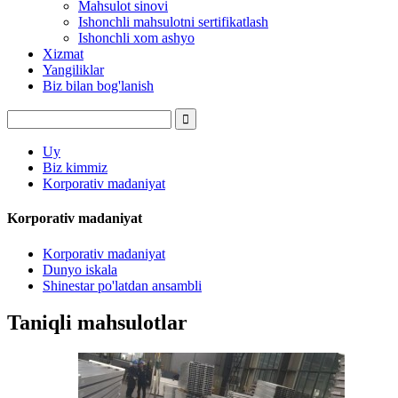
Mahsulot sinovi
Ishonchli mahsulotni sertifikatlash
Ishonchli xom ashyo
Xizmat
Yangiliklar
Biz bilan bog'lanish
Uy
Biz kimmiz
Korporativ madaniyat
Korporativ madaniyat
Korporativ madaniyat
Dunyo iskala
Shinestar po'latdan ansambli
Taniqli mahsulotlar