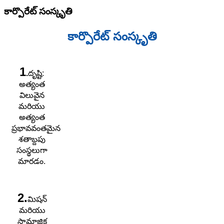
కార్పొరేట్ సంస్కృతి
కార్పొరేట్ సంస్కృతి
1
.
దృష్టి:
అత్యంత
విలువైన
మరియు
అత్యంత
ప్రభావవంతమైన
శతాబ్దపు
సంస్థలుగా
మారడం.
2.
మిషన్
మరియు
సామాజిక