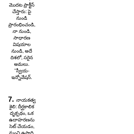
మొదట ప్రాక్టీస్
చేస్తారు: పై
నుండి
ప్రారంభించండి,
నా నుండి,
సాధారణ
విషయాల
నుండి, అదే
దిశలో, సరైన
అమలు.
"స్వీయ-
ఇన్నోవేషన్.
7.
నాయకత్వ
శైలి: దీర్ఘకాలిక
దృక్పథం, ఒక
ఉదాహరణను
సెట్ చేయడం,
మంచి ఉపాధి,