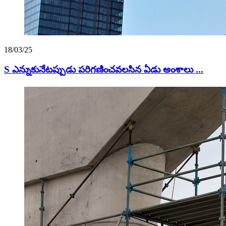
18/03/25
S ఎన్నుకునేటప్పుడు పరిగణించవలసిన ఏడు అంశాలు ...