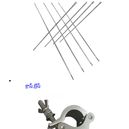
క్రాస్ బ్రేస్