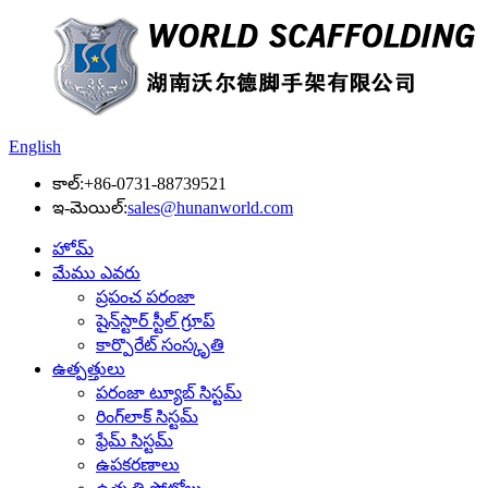
English
కాల్:
+86-0731-88739521
ఇ-మెయిల్:
sales@hunanworld.com
హోమ్
మేము ఎవరు
ప్రపంచ పరంజా
షైన్‌స్టార్ స్టీల్ గ్రూప్
కార్పొరేట్ సంస్కృతి
ఉత్పత్తులు
పరంజా ట్యూబ్ సిస్టమ్
రింగ్‌లాక్ సిస్టమ్
ఫ్రేమ్ సిస్టమ్
ఉపకరణాలు