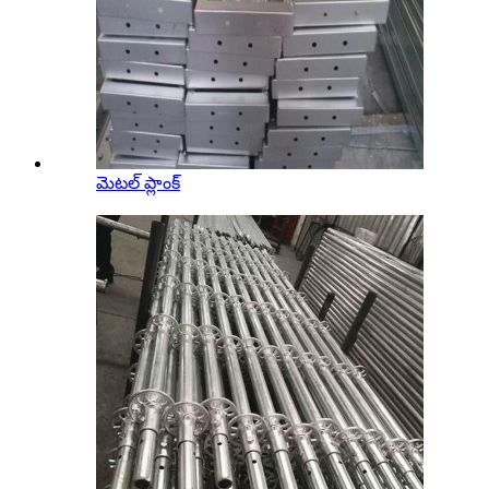
మెటల్ ప్లాంక్