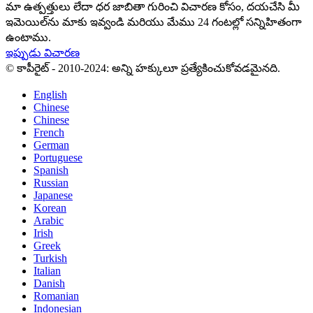
మా ఉత్పత్తులు లేదా ధర జాబితా గురించి విచారణ కోసం, దయచేసి మీ
ఇమెయిల్‌ను మాకు ఇవ్వండి మరియు మేము 24 గంటల్లో సన్నిహితంగా
ఉంటాము.
ఇప్పుడు విచారణ
© కాపీరైట్ - 2010-2024: అన్ని హక్కులూ ప్రత్యేకించుకోవడమైనది.
English
Chinese
Chinese
French
German
Portuguese
Spanish
Russian
Japanese
Korean
Arabic
Irish
Greek
Turkish
Italian
Danish
Romanian
Indonesian