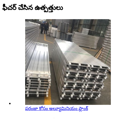
ఫీచర్ చేసిన ఉత్పత్తులు
పరంజా కోసం అల్యూమినియం ప్లాంక్