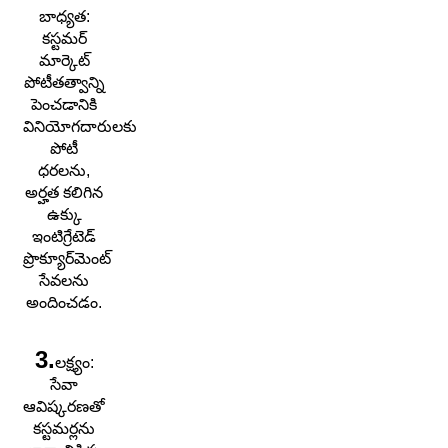
బాధ్యత:
కస్టమర్
మార్కెట్
పోటీతత్వాన్ని
పెంచడానికి
వినియోగదారులకు
పోటీ
ధరలను,
అర్హత కలిగిన
ఉక్కు
ఇంటిగ్రేటెడ్
ప్రొక్యూర్‌మెంట్
సేవలను
అందించడం.
3.
లక్ష్యం:
సేవా
ఆవిష్కరణతో
కస్టమర్లను