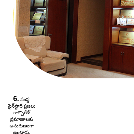
6.
సంస్థ:
షైన్‌స్టార్ ప్రజలు
కార్పొరేట్
ప్రమాణాలకు
అనుగుణంగా
ఉంటారు,