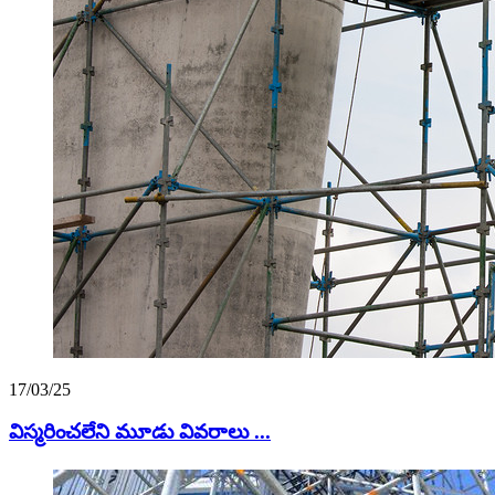
17/03/25
విస్మరించలేని మూడు వివరాలు ...