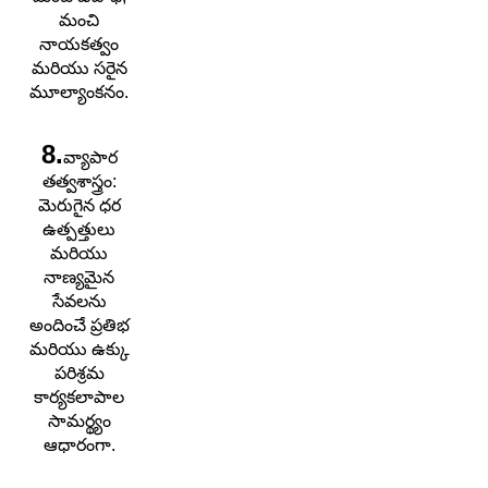
మంచి
నాయకత్వం
మరియు సరైన
మూల్యాంకనం.
8.
వ్యాపార
తత్వశాస్త్రం:
మెరుగైన ధర
ఉత్పత్తులు
మరియు
నాణ్యమైన
సేవలను
అందించే ప్రతిభ
మరియు ఉక్కు
పరిశ్రమ
కార్యకలాపాల
సామర్థ్యం
ఆధారంగా.