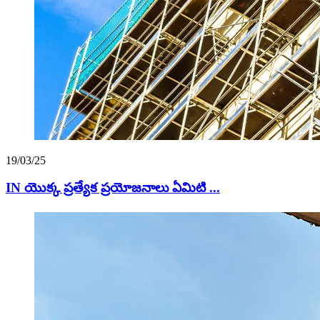
19/03/25
IN యొక్క ప్రత్యేక ప్రయోజనాలు ఏమిటి ...