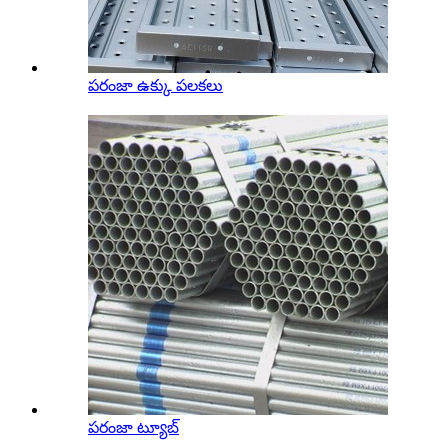
పరంజా ఉక్కు పలకలు
పరంజా ట్యూబ్