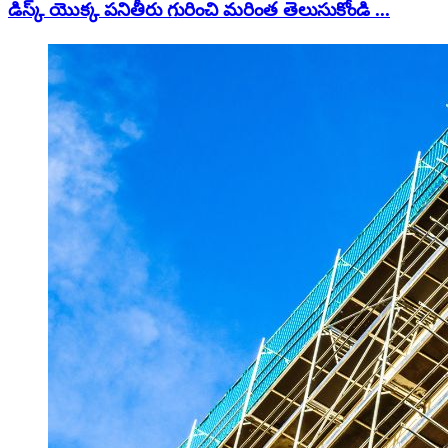
డిస్క్ యొక్క పనితీరు గురించి మరింత తెలుసుకోండి ...