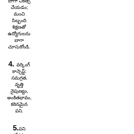
బాగా చికిత్స
చేయడం;
మంచి
సిబ్బంది
శిక్షణతో
ఉద్యోగులను
బాగా
చూసుకోండి.
4.
వర్కింగ్
కాన్సెప్ట్:
సమగ్రత,
వృత్తి
నైపుణ్యం,
అంకితభావం,
కఠినమైన
పని.
5.
పని