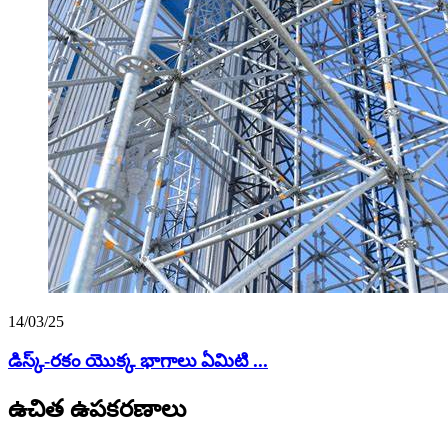
14/03/25
డిస్క్-రకం యొక్క భాగాలు ఏమిటి ...
ఉచిత ఉపకరణాలు