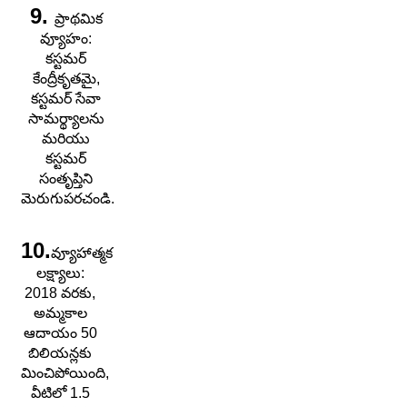
9.
ప్రాథమిక
వ్యూహం:
కస్టమర్
కేంద్రీకృతమై,
కస్టమర్ సేవా
సామర్థ్యాలను
మరియు
కస్టమర్
సంతృప్తిని
మెరుగుపరచండి.
10.
వ్యూహాత్మక
లక్ష్యాలు:
2018 వరకు,
అమ్మకాల
ఆదాయం 50
బిలియన్లకు
మించిపోయింది,
వీటిలో 1.5