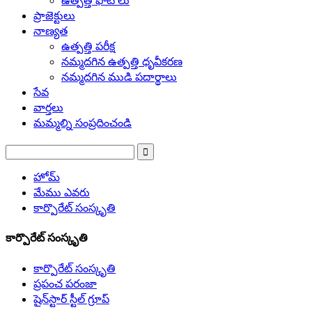
ఉత్పత్తి ఫోటోలు
ప్రాజెక్టులు
నాణ్యత
ఉత్పత్తి పరీక్ష
నమ్మదగిన ఉత్పత్తి ధృవీకరణ
నమ్మదగిన ముడి పదార్థాలు
సేవ
వార్తలు
మమ్మల్ని సంప్రదించండి
హోమ్
మేము ఎవరు
కార్పొరేట్ సంస్కృతి
కార్పొరేట్ సంస్కృతి
కార్పొరేట్ సంస్కృతి
ప్రపంచ పరంజా
షైన్‌స్టార్ స్టీల్ గ్రూప్