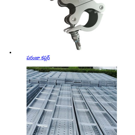
పరంజా కప్లర్