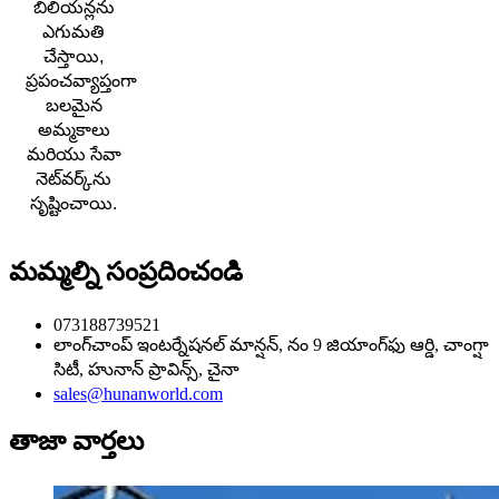
బిలియన్లను
ఎగుమతి
చేస్తాయి,
ప్రపంచవ్యాప్తంగా
బలమైన
అమ్మకాలు
మరియు సేవా
నెట్‌వర్క్‌ను
సృష్టించాయి.
మమ్మల్ని సంప్రదించండి
073188739521
లాంగ్‌చాంప్ ఇంటర్నేషనల్ మాన్షన్, నం 9 జియాంగ్‌ఫు ఆర్డి, చాంగ్షా
సిటీ, హునాన్ ప్రావిన్స్, చైనా
sales@hunanworld.com
తాజా వార్తలు