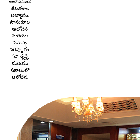
ఆలోచనలు:
జీవితకాల
అభ్యాసం,
సానుకూల
ఆలోచన
మరియు
సమస్య
పరిష్కారం.
పని దృష్టి
మరియు
సకాలంలో
ఆలోచన.