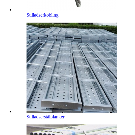
Stilladserkobling
Stilladserstålplanker