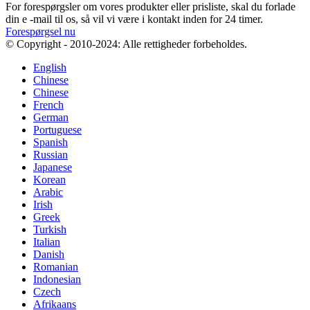
For forespørgsler om vores produkter eller prisliste, skal du forlade
din e -mail til os, så vil vi være i kontakt inden for 24 timer.
Forespørgsel nu
© Copyright - 2010-2024: Alle rettigheder forbeholdes.
English
Chinese
Chinese
French
German
Portuguese
Spanish
Russian
Japanese
Korean
Arabic
Irish
Greek
Turkish
Italian
Danish
Romanian
Indonesian
Czech
Afrikaans