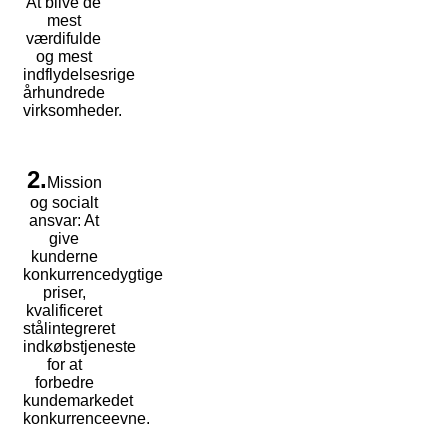
At blive de
mest
værdifulde
og mest
indflydelsesrige
århundrede
virksomheder.
2.
Mission
og socialt
ansvar: At
give
kunderne
konkurrencedygtige
priser,
kvalificeret
stålintegreret
indkøbstjeneste
for at
forbedre
kundemarkedet
konkurrenceevne.