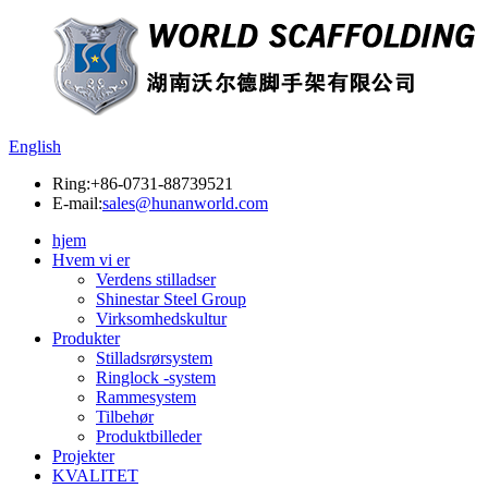
English
Ring:
+86-0731-88739521
E-mail:
sales@hunanworld.com
hjem
Hvem vi er
Verdens stilladser
Shinestar Steel Group
Virksomhedskultur
Produkter
Stilladsrørsystem
Ringlock -system
Rammesystem
Tilbehør
Produktbilleder
Projekter
KVALITET