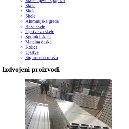
Skele cijevi i spojnica
Skele
Skele
Skele
Aluminijska greda
Baza skele
Ljestve za skele
Spojnici skela
Metalna daska
Kolica
Ljestve
Sigurnosna mreža
Izdvojeni proizvodi