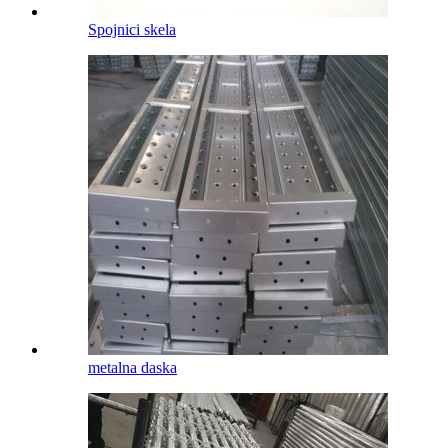
Spojnici skela
metalna daska