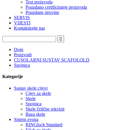
Test proizvoda
Pouzdano certificiranje proizvoda
Pouzdane sirovine
SERVIS
VIJESTI
Kontaktirajte nas
Dom
Proizvodi
CUSOLARNI SUSTAV SCAFOLOLD
Spojnica
Kategorije
Sustav skele cijevi
Cijev za skele
Skele
Spojnica
Skele čelične rekvizit
Baza skele
Sistem zvona
RINGlock Standard
Vijak za skele