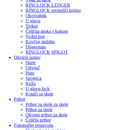
RINGLOCK LEDGER
RINGLOCK premošći knjigu
Okovratnik
U glavu
Trokut
Čelična daska s kukom
Nožni prst
Kovčeg stubišta
Dijagonala
RINGLOCK SPIGOT
Okvirni sustav
Skele
Odvijač
Piste
Spojnica
Križa
U glavu Jack
Kotači za skele
Pribor
Pribor za skele za skele
Pribor za skele
Okvirni pribor za skele
Čelični pribor
Fotografije proizvoda