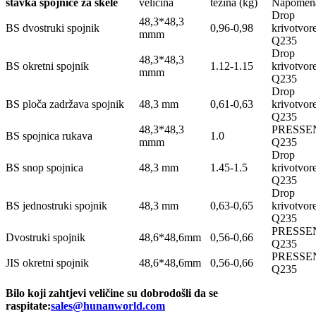
stavka spojnice za skele
veličina
težina (kg)
Napomen
Drop
48,3*48,3
BS dvostruki spojnik
0,96-0,98
krivotvor
mmm
Q235
Drop
48,3*48,3
BS okretni spojnik
1.12-1.15
krivotvor
mmm
Q235
Drop
BS ploča zadržava spojnik
48,3 mm
0,61-0,63
krivotvor
Q235
48,3*48,3
PRESSE
BS spojnica rukava
1.0
mmm
Q235
Drop
BS snop spojnica
48,3 mm
1.45-1.5
krivotvor
Q235
Drop
BS jednostruki spojnik
48,3 mm
0,63-0,65
krivotvor
Q235
PRESSE
Dvostruki spojnik
48,6*48,6mm
0,56-0,66
Q235
PRESSE
JIS okretni spojnik
48,6*48,6mm
0,56-0,66
Q235
Bilo koji zahtjevi veličine su dobrodošli da se
raspitate:
sales@hunanworld.com