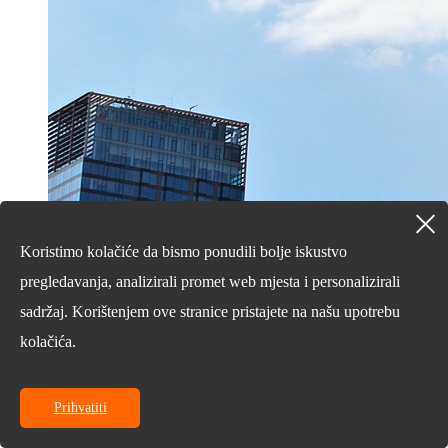
Koristimo kolačiće da bismo ponudili bolje iskustvo
18/03/25
pregledavanja, analizirali promet web mjesta i personalizirali
sadržaj. Korištenjem ove stranice pristajete na našu upotrebu
Sedam čimbenika koje treba uzeti u obzir pri
odabiru s ...
kolačića.
Prihvatiti