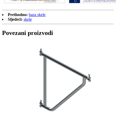
Prethodno:
baza skele
Sljedeći:
skele
Povezani proizvodi