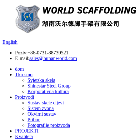
English
Poziv:
+86-0731-88739521
E-mail:
sales@hunanworld.com
dom
Tko smo
Svjetska skela
Shinestar Steel Group
Korporativna kultura
Proizvodi
Sustav skele cijevi
Sistem zvona
Okvirni sustav
Pribor
Fotografije proizvoda
PROJEKTI
Kvaliteta