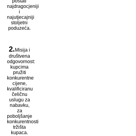
postati
najdragocjeniji
i
najutjecajniji
stoljetni
poduzeća.
2.
Misija i
društvena
odgovornost:
kupcima
pružiti
konkurentne
cijene,
kvalificiranu
čeličnu
uslugu za
nabavku,
za
poboljšanje
konkurentnosti
tržišta
kupaca.