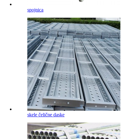
spojnica
skele čelične daske