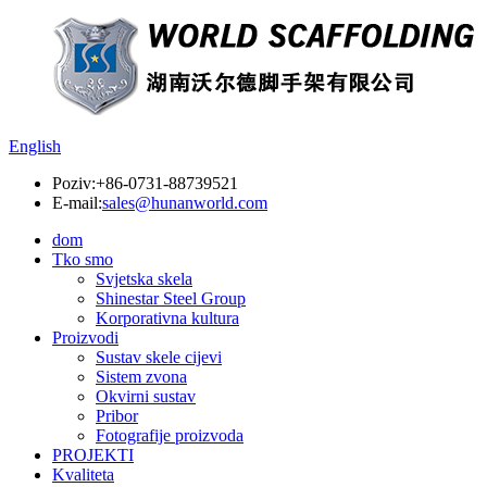
English
Poziv:
+86-0731-88739521
E-mail:
sales@hunanworld.com
dom
Tko smo
Svjetska skela
Shinestar Steel Group
Korporativna kultura
Proizvodi
Sustav skele cijevi
Sistem zvona
Okvirni sustav
Pribor
Fotografije proizvoda
PROJEKTI
Kvaliteta