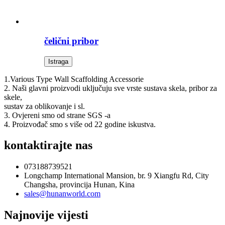
čelični pribor
Istraga
1.Various Type Wall Scaffolding Accessorie
2. Naši glavni proizvodi uključuju sve vrste sustava skela, pribor za
skele,
sustav za oblikovanje i sl.
3. Ovjereni smo od strane SGS -a
4. Proizvođač smo s više od 22 godine iskustva.
kontaktirajte nas
073188739521
Longchamp International Mansion, br. 9 Xiangfu Rd, City
Changsha, provincija Hunan, Kina
sales@hunanworld.com
Najnovije vijesti