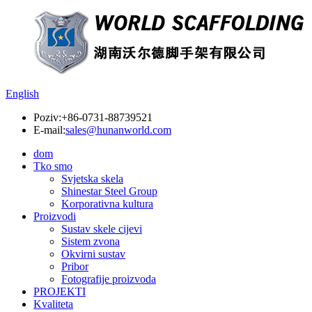
English
Poziv:
+86-0731-88739521
E-mail:
sales@hunanworld.com
dom
Tko smo
Svjetska skela
Shinestar Steel Group
Korporativna kultura
Proizvodi
Sustav skele cijevi
Sistem zvona
Okvirni sustav
Pribor
Fotografije proizvoda
PROJEKTI
Kvaliteta