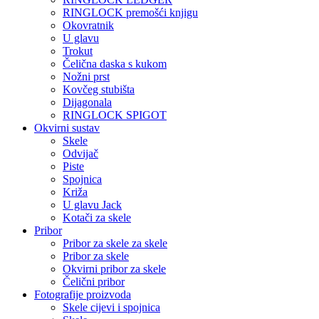
RINGLOCK premošći knjigu
Okovratnik
U glavu
Trokut
Čelična daska s kukom
Nožni prst
Kovčeg stubišta
Dijagonala
RINGLOCK SPIGOT
Okvirni sustav
Skele
Odvijač
Piste
Spojnica
Križa
U glavu Jack
Kotači za skele
Pribor
Pribor za skele za skele
Pribor za skele
Okvirni pribor za skele
Čelični pribor
Fotografije proizvoda
Skele cijevi i spojnica