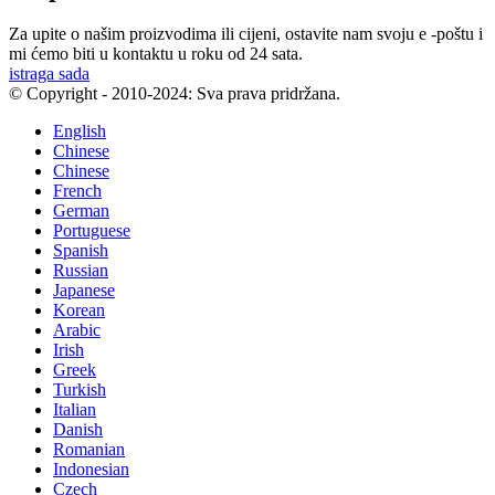
Za upite o našim proizvodima ili cijeni, ostavite nam svoju e -poštu i
mi ćemo biti u kontaktu u roku od 24 sata.
istraga sada
© Copyright - 2010-2024: Sva prava pridržana.
English
Chinese
Chinese
French
German
Portuguese
Spanish
Russian
Japanese
Korean
Arabic
Irish
Greek
Turkish
Italian
Danish
Romanian
Indonesian
Czech