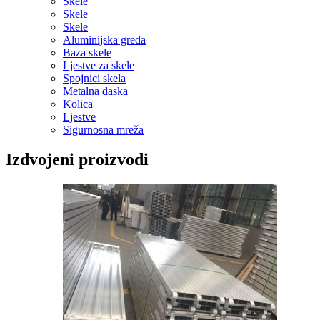
Skele
Skele
Skele
Aluminijska greda
Baza skele
Ljestve za skele
Spojnici skela
Metalna daska
Kolica
Ljestve
Sigurnosna mreža
Izdvojeni proizvodi