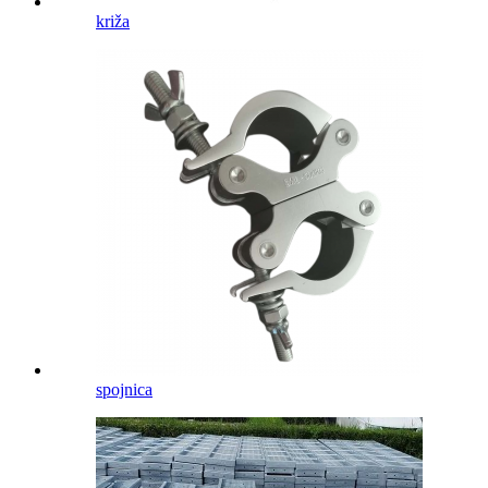
križa
spojnica