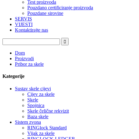
Test proizvoda
Pouzdano certificiranje proizvoda
Pouzdane sirovine
SERVIS
VIJESTI
Kontaktirajte nas
Dom
Proizvodi
Pribor za skele
Kategorije
Sustav skele cijevi
Cijev za skele
Skele
Spojnica
Skele čelične rekvizit
Baza skele
Sistem zvona
RINGlock Standard
Vijak za skele
RINGLOCK LEDGER