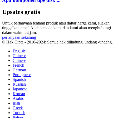
Apa komponen tipe disk ...
Upsates gratis
Untuk pertanyaan tentang produk atau daftar harga kami, silakan
tinggalkan email Anda kepada kami dan kami akan menghubungi
dalam waktu 24 jam.
pertanyaan sekarang
© Hak Cipta - 2010-2024: Semua hak dilindungi undang -undang.
English
Chinese
Chinese
French
German
Portuguese
Spanish
Russian
Japanese
Korean
Arabic
Irish
Greek
Turkish
Italian