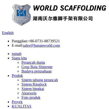
English
Panggilan:
+86-0731-88739521
E-mail:
sales@hunanworld.com
rumah
Siapa kita
Perancah dunia
Grup Baja Shinestar
Budaya perusahaan
Produk
Sistem tabung perancah
Sistem Ringlock
Sistem bingkai
Aksesoris
Foto produk
Proyek
KUALITAS