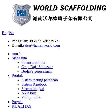
English
Panggilan:
+86-0731-88739521
E-mail:
sales@hunanworld.com
rumah
Siapa kita
Perancah dunia
Grup Baja Shinestar
Budaya perusahaan
Produk
Sistem tabung perancah
Sistem Ringlock
Sistem bingkai
Aksesoris
Foto produk
Proyek
KUALITAS