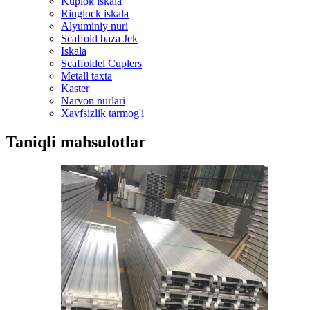
Kuplok iskala
Ringlock iskala
Alyuminiy nuri
Scaffold baza Jek
Iskala
Scaffoldel Cuplers
Metall taxta
Kaster
Narvon nurlari
Xavfsizlik tarmog'i
Taniqli mahsulotlar