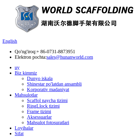
English
Qo'ng'iroq:
+ 86-0731-8873951
Elektron pochta:
sales@hunanworld.com
uy
Biz kimmiz
Dunyo iskala
Shinestar po'latdan ansambli
Korporativ madaniyat
Mahsulotlar
Scaffol naycha tizimi
RingLlock tizimi
Frame tizimi
Aksessuarlar
Mahsulot fotosuratlari
Loyihalar
Sifat