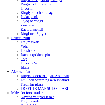
Ringnick Baz yoqasi
U boshi
Ringlyon uchburchagi
Po'lat plank
Oyoq barmog'i
Zinapoya
Raqli diagonali
RingLock Spigot
Frame tizimi
Freym iskala
Vida
Podsholik
Ramka qo'shma pin
To'p
U bosh o'ra
Iskala
Aksessuarlar
Ringlock Scfafding aksessuarlari
KuLlock Scfafding aksessuarlari
Freymlar iskala
PREELTR MAHSULOTLARI
Mahsulot fotosuratlari
Naycha va upler iskala
Freym iskala