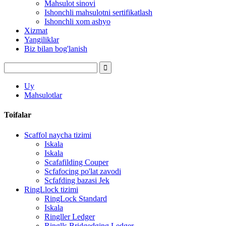
Mahsulot sinovi
Ishonchli mahsulotni sertifikatlash
Ishonchli xom ashyo
Xizmat
Yangiliklar
Biz bilan bog'lanish
Uy
Mahsulotlar
Toifalar
Scaffol naycha tizimi
Iskala
Iskala
Scafafilding Couper
Scfafocing po'lat zavodi
Scfafding bazasi Jek
RingLlock tizimi
RingLock Standard
Iskala
Ringller Ledger
Ringlls Bridgedging Ledger