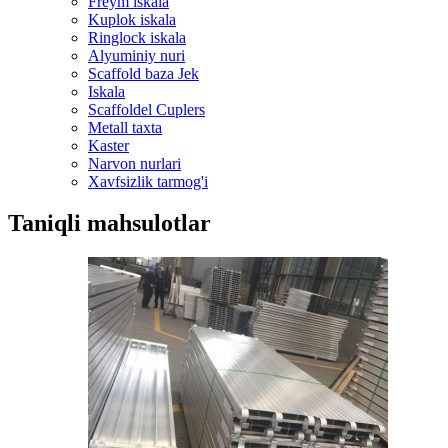
Freym iskala
Kuplok iskala
Ringlock iskala
Alyuminiy nuri
Scaffold baza Jek
Iskala
Scaffoldel Cuplers
Metall taxta
Kaster
Narvon nurlari
Xavfsizlik tarmog'i
Taniqli mahsulotlar