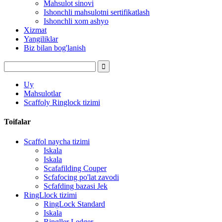
Mahsulot sinovi
Ishonchli mahsulotni sertifikatlash
Ishonchli xom ashyo
Xizmat
Yangiliklar
Biz bilan bog'lanish
Uy
Mahsulotlar
Scaffoly Ringlock tizimi
Toifalar
Scaffol naycha tizimi
Iskala
Iskala
Scafafilding Couper
Scfafocing po'lat zavodi
Scfafding bazasi Jek
RingLlock tizimi
RingLock Standard
Iskala
Ringller Ledger