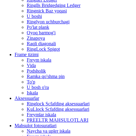
Ringlls Bridgedging Ledger
Ringnick Baz yoqasi
U boshi
Ringlyon uchburchagi
Po'lat plank
Oyoq barmog'i
Zinapoya
Raqli diagonali
RingLock Spigot
Frame tizimi
Freym iskala
Vida
Podsholik
Ramka qo'shma pin
To'p
U bosh o'ra
Iskala
Aksessuarlar
Ringlock Scfafding aksessuarlari
KuLlock Scfafding aksessuarlari
Freymlar iskala
PREELTR MAHSULOTLARI
Mahsulot fotosuratlari
Naycha va upler iskala