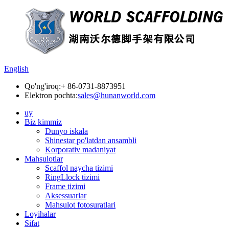
English
Qo'ng'iroq:
+ 86-0731-8873951
Elektron pochta:
sales@hunanworld.com
uy
Biz kimmiz
Dunyo iskala
Shinestar po'latdan ansambli
Korporativ madaniyat
Mahsulotlar
Scaffol naycha tizimi
RingLlock tizimi
Frame tizimi
Aksessuarlar
Mahsulot fotosuratlari
Loyihalar
Sifat