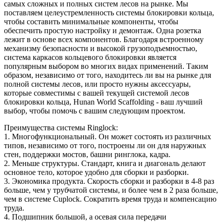
самых сложных и полных систем лесов на рынке. Мы
поставляем целеустремленность системы блокировки кольца,
чтобы составить минимальные компоненты, чтобы
обеспечить простую настройку и демонтаж. Одна розетка
лежит в основе всех компонентов. Благодаря встроенному
механизму безопасности и высокой грузоподъемностью,
система каркасов кольцевого блокировки является
популярным выбором во многих видах применений. Таким
образом, независимо от того, находитесь ли вы на рынке для
полной системы лесов, или просто нужны аксессуары,
которые совместимы с вашей текущей системой лесов
блокировки кольца, Hunan World Scaffolding - ваш лучший
выбор, чтобы помочь с вашим следующим проектом.
Преимущества системы Ringlock:
1. Многофункциональный. Он может состоять из различных
типов, независимо от того, построены ли он для наружных
стен, поддержки мостов, башни ринглока, кадра.
2. Меньше структуры. Стандарт, книга и диагональ делают
основное тело, которое удобно для сборки и разборки.
3. Экономика продукта. Скорость сборки и разборки в 4-8 раз
больше, чем у трубчатой ​​системы, и более чем в 2 раза больше,
чем в системе Cuplock. Сократить время труда и компенсацию
труда.
4. Подшипник большой, а осевая сила передачи