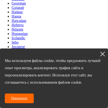
Georgian
Gujarati
Haitian
Hausa
Hawaiian
Hebrew
Hmong
Hungarian
Icelandic
Igbo
Javanese
Kannada
Kazakh
Khmer
Мы используем файлы cookie, чтобы предложить лучший
Kurdish
опыт просмотра, анализировать трафик сайта и
Kyrgyz
Latin
персонализировать контент. Используя этот сайт, вы
Latvian
Lithuanian
соглашаетесь с использованием файлов cookie.
Luxembou..
Macedonian
Malagasy
Принимать
Malay
Malayalam
Maltese