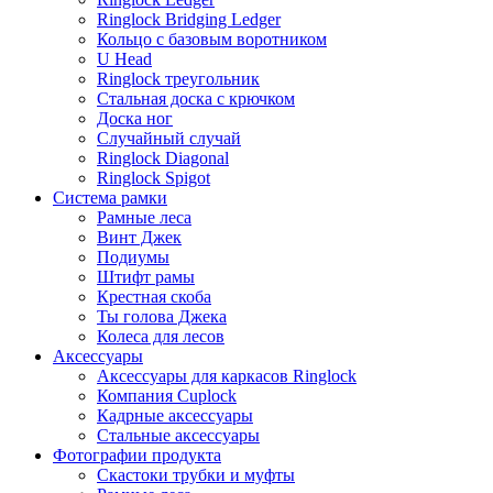
Ringlock Bridging Ledger
Кольцо с базовым воротником
U Head
Ringlock треугольник
Стальная доска с крючком
Доска ног
Случайный случай
Ringlock Diagonal
Ringlock Spigot
Система рамки
Рамные леса
Винт Джек
Подиумы
Штифт рамы
Крестная скоба
Ты голова Джека
Колеса для лесов
Аксессуары
Аксессуары для каркасов Ringlock
Компания Cuplock
Кадрные аксессуары
Стальные аксессуары
Фотографии продукта
Скастоки трубки и муфты