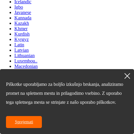
Icelandic
Igbo
Javanese
Kannada
Kazakh
Khmer
Kurdish
Kyrgyz
Latin
Latvian
Lithuanian
Luxembou..
Macedonian
Malagasy
Malay
Malayalam
Piškotke uporabljamo za boljšo izkušnjo brskanja, analiziramo
Maltese
Maori
promet na spletnem mestu in prilagodimo vsebino. Z uporabo
Marathi
tega spletnega mesta se strinjate z našo uporabo piškotkov.
Mongolian
Burmese
Nepali
Norwegian
Sprejemati
Pashto
Persian