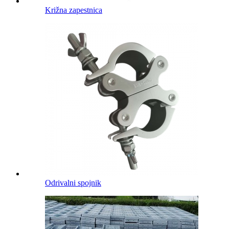
Križna zapestnica
Odrivalni spojnik