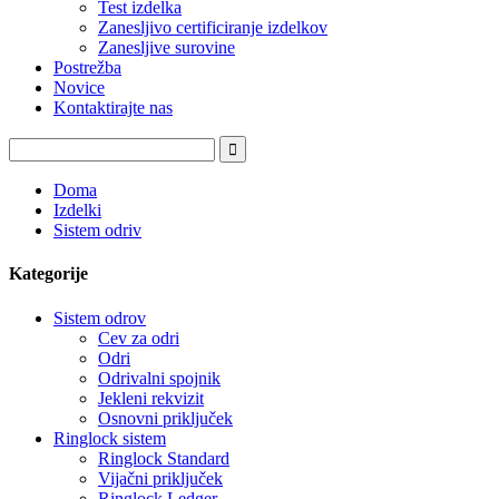
Test izdelka
Zanesljivo certificiranje izdelkov
Zanesljive surovine
Postrežba
Novice
Kontaktirajte nas
Doma
Izdelki
Sistem odriv
Kategorije
Sistem odrov
Cev za odri
Odri
Odrivalni spojnik
Jekleni rekvizit
Osnovni priključek
Ringlock sistem
Ringlock Standard
Vijačni priključek
Ringlock Ledger