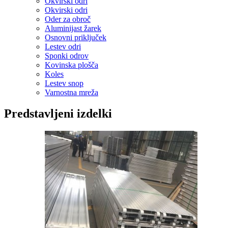
Okvirski odri
Okvirski odri
Oder za obroč
Aluminijast žarek
Osnovni priključek
Lestev odri
Sponki odrov
Kovinska plošča
Koles
Lestev snop
Varnostna mreža
Predstavljeni izdelki