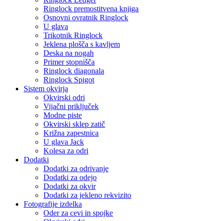
Ringlock premostitvena knjiga
Osnovni ovratnik Ringlock
U glava
Trikotnik Ringlock
Jeklena plošča s kavljem
Deska na nogah
Primer stopnišča
Ringlock diagonala
Ringlock Spigot
Sistem okvirja
Okvirski odri
Vijačni priključek
Modne piste
Okvirski sklep zatič
Križna zapestnica
U glava Jack
Kolesa za odri
Dodatki
Dodatki za odrivanje
Dodatki za odejo
Dodatki za okvir
Dodatki za jekleno rekvizito
Fotografije izdelka
Oder za cevi in ​​spojke