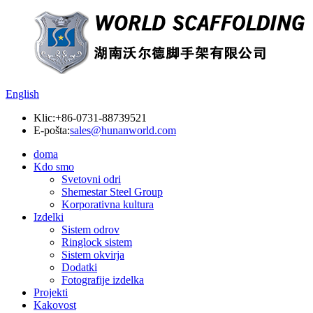
English
Klic:
+86-0731-88739521
E-pošta:
sales@hunanworld.com
doma
Kdo smo
Svetovni odri
Shemestar Steel Group
Korporativna kultura
Izdelki
Sistem odrov
Ringlock sistem
Sistem okvirja
Dodatki
Fotografije izdelka
Projekti
Kakovost