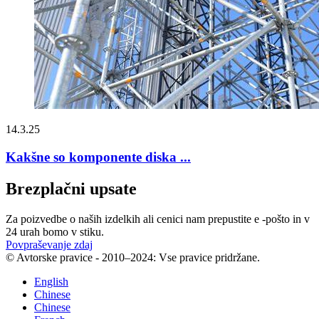
14.3.25
Kakšne so komponente diska ...
Brezplačni upsate
Za poizvedbe o naših izdelkih ali cenici nam prepustite e -pošto in v
24 urah bomo v stiku.
Povpraševanje zdaj
© Avtorske pravice - 2010–2024: Vse pravice pridržane.
English
Chinese
Chinese