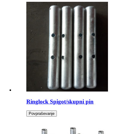
Ringlock Spigot/skupni pin
Povpraševanje