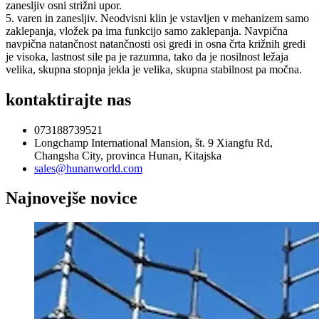
zanesljiv osni strižni upor.
5. varen in zanesljiv. Neodvisni klin je vstavljen v mehanizem samo
zaklepanja, vložek pa ima funkcijo samo zaklepanja. Navpična
navpična natančnost natančnosti osi gredi in osna črta križnih gredi
je visoka, lastnost sile pa je razumna, tako da je nosilnost ležaja
velika, skupna stopnja jekla je velika, skupna stabilnost pa močna.
kontaktirajte nas
073188739521
Longchamp International Mansion, št. 9 Xiangfu Rd,
Changsha City, provinca Hunan, Kitajska
sales@hunanworld.com
Najnovejše novice