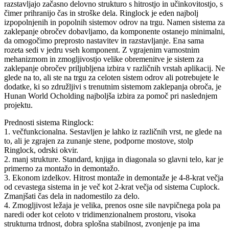
razstavljajo začasno delovno strukturo s hitrostjo in učinkovitostjo, s
čimer prihranijo čas in stroške dela. Ringlock je eden najbolj
izpopolnjenih in popolnih sistemov odrov na trgu. Namen sistema za
zaklepanje obročev dobavljamo, da komponente ostanejo minimalni,
da omogočimo preprosto nastavitev in razstavljanje. Ena sama
rozeta sedi v jedru vseh komponent. Z vgrajenim varnostnim
mehanizmom in zmogljivostjo velike obremenitve je sistem za
zaklepanje obročev priljubljena izbira v različnih vrstah aplikacij. Ne
glede na to, ali ste na trgu za celoten sistem odrov ali potrebujete le
dodatke, ki so združljivi s trenutnim sistemom zaklepanja obroča, je
Hunan World Ocholding najboljša izbira za pomoč pri naslednjem
projektu.
Prednosti sistema Ringlock:
1. večfunkcionalna. Sestavljen je lahko iz različnih vrst, ne glede na
to, ali je zgrajen za zunanje stene, podporne mostove, stolp
Ringlock, odrski okvir.
2. manj strukture. Standard, knjiga in diagonala so glavni telo, kar je
primerno za montažo in demontažo.
3. Ekonom izdelkov. Hitrost montaže in demontaže je 4-8-krat večja
od cevastega sistema in je več kot 2-krat večja od sistema Cuplock.
Zmanjšati čas dela in nadomestilo za delo.
4. Zmogljivost ležaja je velika, prenos osne sile navpičnega pola pa
naredi oder kot celoto v tridimenzionalnem prostoru, visoka
strukturna trdnost, dobra splošna stabilnost, zvonjenje pa ima