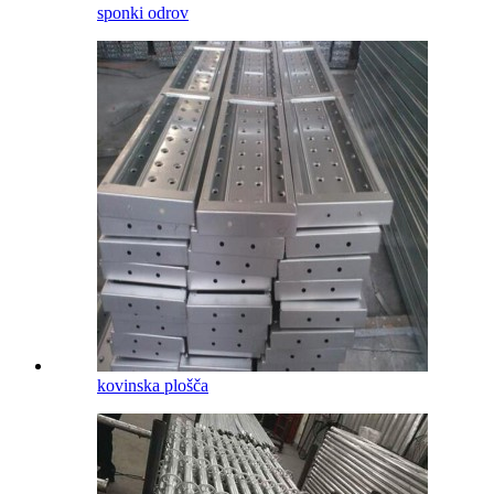
sponki odrov
kovinska plošča