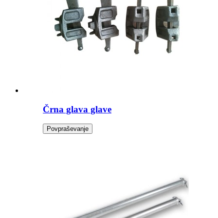
Črna glava glave
Povpraševanje