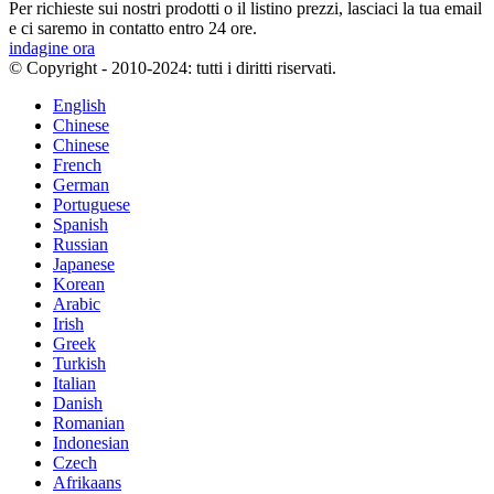
Per richieste sui nostri prodotti o il listino prezzi, lasciaci la tua email
e ci saremo in contatto entro 24 ore.
indagine ora
© Copyright - 2010-2024: tutti i diritti riservati.
English
Chinese
Chinese
French
German
Portuguese
Spanish
Russian
Japanese
Korean
Arabic
Irish
Greek
Turkish
Italian
Danish
Romanian
Indonesian
Czech
Afrikaans