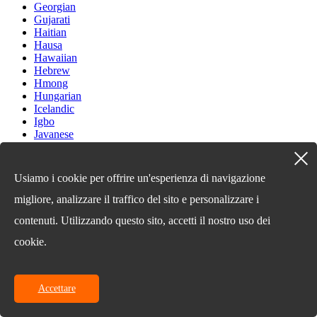
Georgian
Gujarati
Haitian
Hausa
Hawaiian
Hebrew
Hmong
Hungarian
Icelandic
Igbo
Javanese
Kannada
Kazakh
Khmer
Usiamo i cookie per offrire un'esperienza di navigazione
Kurdish
Kyrgyz
migliore, analizzare il traffico del sito e personalizzare i
Latin
contenuti. Utilizzando questo sito, accetti il ​​nostro uso dei
Latvian
Lithuanian
cookie.
Luxembou..
Macedonian
Malagasy
Malay
Accettare
Malayalam
Maltese