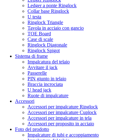
Ledger a ponte Ringlock
Collar base Ringlock
U testa
Ringlock Triangle
Tavola in acciaio con gancio
TOE Board
Case di scale
Ringlock Diagonale
Ringlock Spigot
Sistema di frame
Impalcatura del telaio
Avvitare il jack
Passerelle
PIN giunto in telaio
Braccia incrociata
U head jack
Ruote di impalcature
Accessori
Accessori per impalcature Ringlock
Accessori per impalcature Cuplock
Accessori per impalcature in tela
Accessori per proposito in acciaio
Foto del prodotto
Impalcature di tubi e accoppiamento