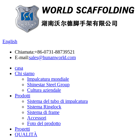
English
Chiamata:
+86-0731-88739521
E-mail:
sales@hunanworld.com
casa
Chi siamo
Impalcatura mondiale
Shinestar Steel Group
Cultura aziendale
Prodotti
Sistema del tubo di impalcatura
Sistema Ringlock
Sistema di frame
Accessori
Foto del prodotto
Progetti
QUALITÀ