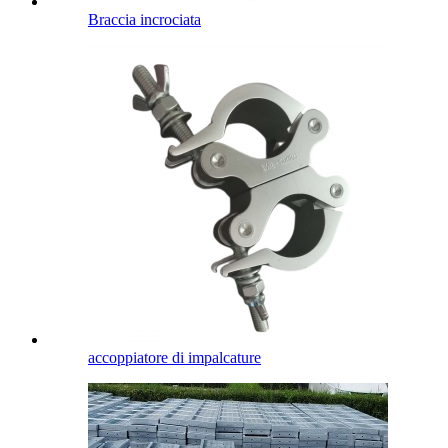
Braccia incrociata
accoppiatore di impalcature