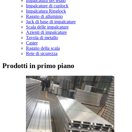
Impalcatura del telaio
Impalcature di cuplock
Impalcatura Ringlock
Raggio di alluminio
Jack di base di impalcature
Scala delle impalcature
Azienti di impalcature
Tavola di metallo
Caster
Raggio della scala
Rete di sicurezza
Prodotti in primo piano