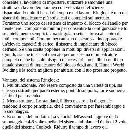
consente ai lavoratori di impostare, utilizzare e smontare una
struttura di lavoro temporanea con velocità ed efficienza,
risparmiando quindi i costi di tempo e del lavoro. Ringlock è uno dei
sistemi di impalcature più sofisticati e completi sul mercato.
Forniamo uno scopo del sistema di impianto di blocco dell'anello per
mantenere i componenti minimi per consentire la configurazione e lo
smantellamento semplici. Una singola rosetta si trova al centro di
tutti i componenti. Con un meccanismo di sicurezza incorporato e
un'elevata capacità di carico, il sistema di impalcature di blocco
dell'anello è una scelta popolare in molti tipi diversi di applicazioni.
Quindi, sia che tu sia sul mercato per un sistema di impalcature
completa o che hai solo bisogno di accessori compatibili con il tuo
attuale sistema di impalcature del blocco degli anelli, Hunan World
Ivolding è la scelta migliore per aiutarti con il tuo prossimo progetto.
Vantaggi del sistema Ringlock:
1. Multifunzionale. Può essere composto da una varietà di tipi, sia
che sia costruito per pareti esterne, ponti di supporto, torre suonerca,
telaio di palcoscenico.
2. Meno struttura. Lo standard, il libro mastro e la diagonale
rendono il corpo principale, che è conveniente per l'assemblaggio e
lo smontaggio.
3. Economia del prodotto. La velocità dell'assemblaggio e dello
smontaggio è 4-8 volte quella del sistema tubulare ed è più di 2 volte
quella del sistema Cuplock. Ridurre il tempo di lavoro e il