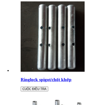
Ringlock spigot/chốt khớp
CUỘC ĐIỀU TRA