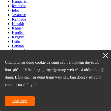
Hungarian
Icelandic
Igbo
Javanese
Kannada
Kazakh
Khmer
Kurdish
Kyrgyz
Latin
Latvian
Lithuanian
Luxembou..
Macedonian
Chúng tôi sử dụng cookie để cung cấp trải nghiệm duyệt tốt
Malagasy
Malay
hơn, phân tích lưu lượng truy cập trang web và cá nhân hóa nội
Malayalam
Maltese
dung. Bằng cách sử dụng trang web này, bạn đồng ý sử dụng
Maori
cookie của chúng tôi.
Marathi
Mongolian
Burmese
Nepali
Chấp nhận
Norwegian
Pashto