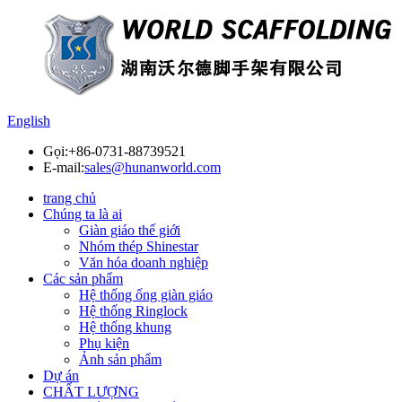
English
Gọi:
+86-0731-88739521
E-mail:
sales@hunanworld.com
trang chủ
Chúng ta là ai
Giàn giáo thế giới
Nhóm thép Shinestar
Văn hóa doanh nghiệp
Các sản phẩm
Hệ thống ống giàn giáo
Hệ thống Ringlock
Hệ thống khung
Phụ kiện
Ảnh sản phẩm
Dự án
CHẤT LƯỢNG