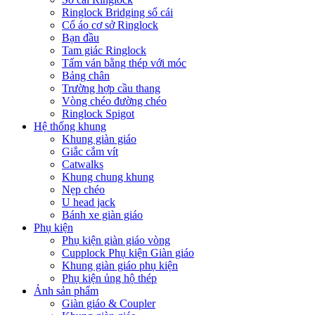
Ringlock Bridging sổ cái
Cổ áo cơ sở Ringlock
Bạn đầu
Tam giác Ringlock
Tấm ván bằng thép với móc
Bảng chân
Trường hợp cầu thang
Vòng chéo đường chéo
Ringlock Spigot
Hệ thống khung
Khung giàn giáo
Giắc cắm vít
Catwalks
Khung chung khung
Nẹp chéo
U head jack
Bánh xe giàn giáo
Phụ kiện
Phụ kiện giàn giáo vòng
Cupplock Phụ kiện Giàn giáo
Khung giàn giáo phụ kiện
Phụ kiện ủng hộ thép
Ảnh sản phẩm
Giàn giáo & Coupler