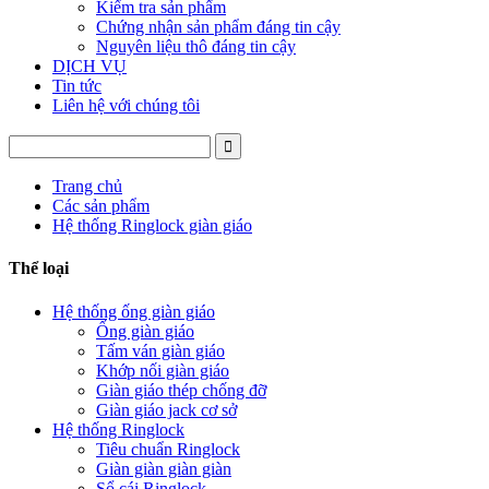
Kiểm tra sản phẩm
Chứng nhận sản phẩm đáng tin cậy
Nguyên liệu thô đáng tin cậy
DỊCH VỤ
Tin tức
Liên hệ với chúng tôi
Trang chủ
Các sản phẩm
Hệ thống Ringlock giàn giáo
Thể loại
Hệ thống ống giàn giáo
Ống giàn giáo
Tấm ván giàn giáo
Khớp nối giàn giáo
Giàn giáo thép chống đỡ
Giàn giáo jack cơ sở
Hệ thống Ringlock
Tiêu chuẩn Ringlock
Giàn giàn giàn giàn
Sổ cái Ringlock