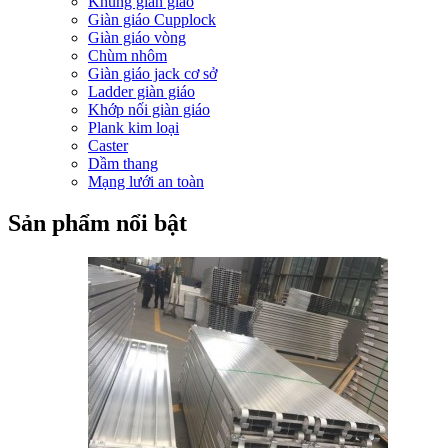
Khung giàn giáo
Giàn giáo Cupplock
Giàn giáo vòng
Chùm nhôm
Giàn giáo jack cơ sở
Ladder giàn giáo
Khớp nối giàn giáo
Plank kim loại
Caster
Dầm thang
Mạng lưới an toàn
Sản phẩm nổi bật