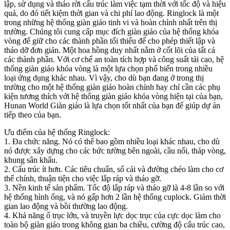
lập, sử dụng và tháo rời cấu trúc làm việc tạm thời với tốc độ và hiệu
quả, do đó tiết kiệm thời gian và chi phí lao động. Ringlock là một
trong những hệ thống giàn giáo tinh vi và hoàn chỉnh nhất trên thị
trường. Chúng tôi cung cấp mục đích giàn giáo của hệ thống khóa
vòng để giữ cho các thành phần tối thiểu để cho phép thiết lập và
tháo dỡ đơn giản. Một hoa hồng duy nhất nằm ở cốt lõi của tất cả
các thành phần. Với cơ chế an toàn tích hợp và công suất tải cao, hệ
thống giàn giáo khóa vòng là một lựa chọn phổ biến trong nhiều
loại ứng dụng khác nhau. Vì vậy, cho dù bạn đang ở trong thị
trường cho một hệ thống giàn giáo hoàn chỉnh hay chỉ cần các phụ
kiện tương thích với hệ thống giàn giáo khóa vòng hiện tại của bạn,
Hunan World Giàn giáo là lựa chọn tốt nhất của bạn để giúp dự án
tiếp theo của bạn.
Ưu điểm của hệ thống Ringlock:
1. Đa chức năng. Nó có thể bao gồm nhiều loại khác nhau, cho dù
nó được xây dựng cho các bức tường bên ngoài, cầu nối, tháp vòng,
khung sân khấu.
2. Cấu trúc ít hơn. Các tiêu chuẩn, sổ cái và đường chéo làm cho cơ
thể chính, thuận tiện cho việc lắp ráp và tháo gỡ.
3. Nền kinh tế sản phẩm. Tốc độ lắp ráp và tháo gỡ là 4-8 lần so với
hệ thống hình ống, và nó gấp hơn 2 lần hệ thống cuplock. Giảm thời
gian lao động và bồi thường lao động.
4. Khả năng ổ trục lớn, và truyền lực dọc trục của cực dọc làm cho
toàn bộ giàn giáo trong không gian ba chiều, cường độ cấu trúc cao,