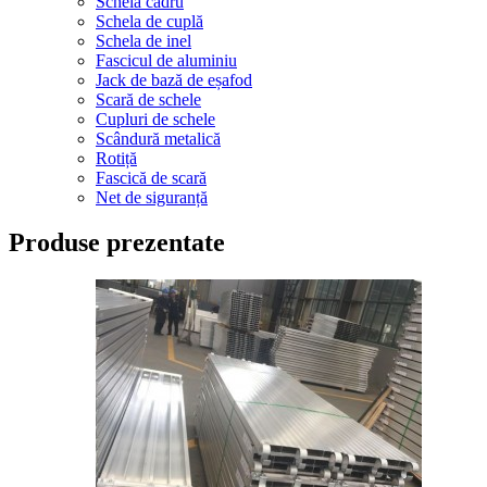
Schela cadru
Schela de cuplă
Schela de inel
Fascicul de aluminiu
Jack de bază de eșafod
Scară de schele
Cupluri de schele
Scândură metalică
Rotiță
Fascică de scară
Net de siguranță
Produse prezentate