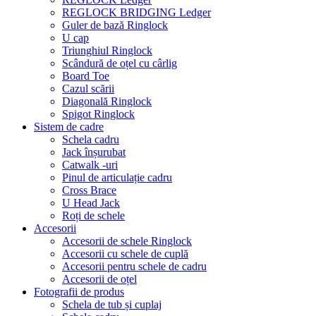
REGLOCK BRIDGING Ledger
Guler de bază Ringlock
U cap
Triunghiul Ringlock
Scândură de oțel cu cârlig
Board Toe
Cazul scării
Diagonală Ringlock
Spigot Ringlock
Sistem de cadre
Schela cadru
Jack înșurubat
Catwalk -uri
Pinul de articulație cadru
Cross Brace
U Head Jack
Roți de schele
Accesorii
Accesorii de schele Ringlock
Accesorii cu schele de cuplă
Accesorii pentru schele de cadru
Accesorii de oțel
Fotografii de produs
Schela de tub și cuplaj