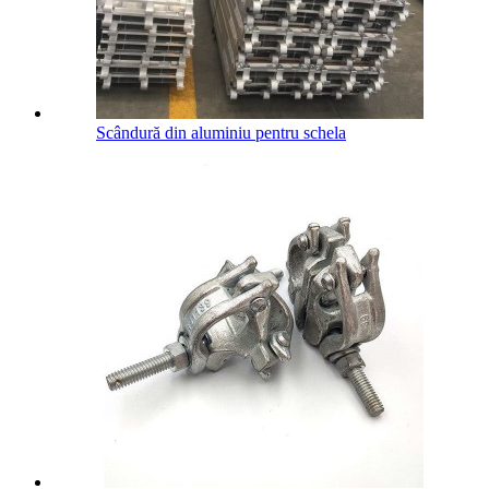
Scândură din aluminiu pentru schela