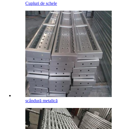
Cupluri de schele
scândură metalică