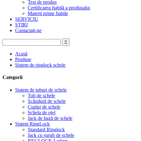
Test de produs
Certificarea fiabilă a produsului
Materii prime fiabile
SERVICIU
ŞTIRI
Contactaţi-ne
Acasă
Produse
Sistem de ringlock schele
Categorii
Sistem de tuburi de schele
Tub de schele
Scândură de schele
Cuplaj de schele
Schela de oțel
Jack de bază de schele
Sistem RingLock
Standard Ringlock
Jack cu șurub de schele
REGLOCK Ledger