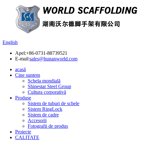
English
Apel:
+86-0731-88739521
E-mail:
sales@hunanworld.com
acasă
Cine suntem
Schela mondială
Shinestar Steel Group
Cultura corporativă
Produse
Sistem de tuburi de schele
Sistem RingLock
Sistem de cadre
Accesorii
Fotografii de produs
Proiecte
CALITATE