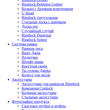
Ringlock Bridging Ledger
Кольцо с базовым воротником
U Head
Ringlock треугольник
Стальная доска с крючком
Доска ног
Случайный случай
Ringlock Diagonal
Ringlock Spigot
Система рамки
Рамные леса
Винт Джек
Подиумы
Штифт рамы
Крестная скоба
Ты голова Джека
Колеса для лесов
Аксессуары
Аксессуары для каркасов Ringlock
Компания Cuplock
Кадрные аксессуары
Стальные аксессуары
Фотографии продукта
Скастоки трубки и муфты