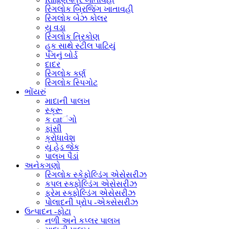
રિંગલોક બ્રિજિંગ ખાતાવહી
રિંગલોક બેઝ કોલર
યુ વડા
રિંગલોક ત્રિકોણ
હૂક સાથે સ્ટીલ પાટિયું
પગનું બોર્ડ
દાદર
રિંગલોક કર્ણ
રિંગલોક સ્પિગોટ
ભોંયરું
માદાની પાલખ
સ્ક્રૂ
ક catંગો
ફાંસી
ક્રોધાવેશ
યુ હેડ જેક
પાલખ પૈડાં
અનેકગણો
રિંગલોક સ્કેફોલ્ડિંગ એસેસરીઝ
કપલ સ્ક્ફોલ્ડિંગ એસેસરીઝ
ફ્રેમ સ્ક્ફોલ્ડિંગ એસેસરીઝ
પોલાદની પ્રોપ -એક્સેસરીઝ
ઉત્પાદન -ફોટા
નળી અને કપ્લર પાલખ