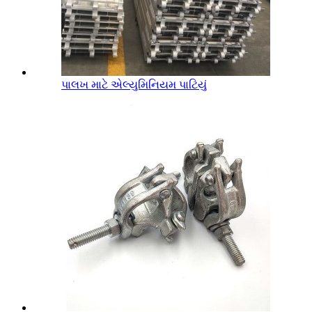
પાલખ માટે એલ્યુમિનિયમ પાટિયું