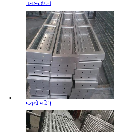
પાનખર દંપતી
ધાતુની પાટિયું