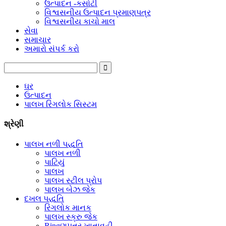
ઉત્પાદન -કસોટી
વિશ્વસનીય ઉત્પાદન પ્રમાણપત્ર
વિશ્વસનીય કાચો માલ
સેવા
સમાચાર
અમારો સંપર્ક કરો
ઘર
ઉત્પાદન
પાલખ રિંગલોક સિસ્ટમ
શ્રેણી
પાલખ નળી પદ્ધતિ
પાલખ નળી
પાટિયું
પાલખ
પાલખ સ્ટીલ પ્રોપ
પાલખ બેઝ જેક
દખલ પદ્ધતિ
રિંગલોક માનક
પાલખ સ્ક્રુ જેક
Ringણપત્ર ખાતાવહી