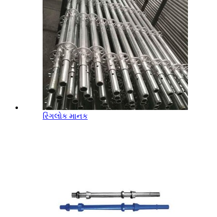
રિંગલોક માનક