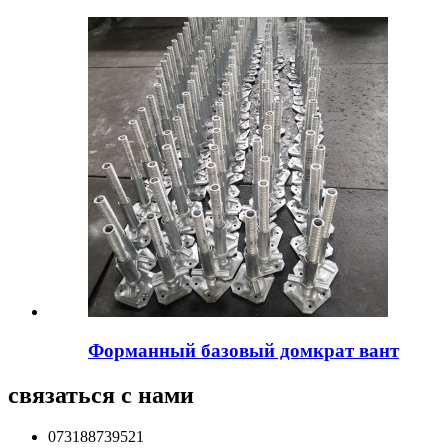
Форманный базовый домкрат вант
связаться с нами
073188739521