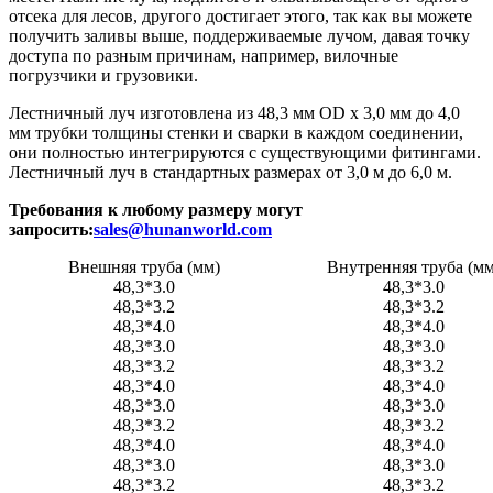
отсека для лесов, другого достигает этого, так как вы можете
получить заливы выше, поддерживаемые лучом, давая точку
доступа по разным причинам, например, вилочные
погрузчики и грузовики.
Лестничный луч изготовлена ​​из 48,3 мм OD x 3,0 мм до 4,0
мм трубки толщины стенки и сварки в каждом соединении,
они полностью интегрируются с существующими фитингами.
Лестничный луч в стандартных размерах от 3,0 м до 6,0 м.
Требования к любому размеру могут
запросить:
sales@hunanworld.com
Внешняя труба (мм)
Внутренняя труба (мм
48,3*3.0
48,3*3.0
48,3*3.2
48,3*3.2
48,3*4.0
48,3*4.0
48,3*3.0
48,3*3.0
48,3*3.2
48,3*3.2
48,3*4.0
48,3*4.0
48,3*3.0
48,3*3.0
48,3*3.2
48,3*3.2
48,3*4.0
48,3*4.0
48,3*3.0
48,3*3.0
48,3*3.2
48,3*3.2