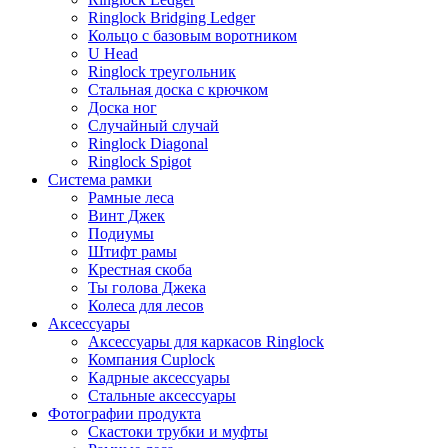
Ringlock Bridging Ledger
Кольцо с базовым воротником
U Head
Ringlock треугольник
Стальная доска с крючком
Доска ног
Случайный случай
Ringlock Diagonal
Ringlock Spigot
Система рамки
Рамные леса
Винт Джек
Подиумы
Штифт рамы
Крестная скоба
Ты голова Джека
Колеса для лесов
Аксессуары
Аксессуары для каркасов Ringlock
Компания Cuplock
Кадрные аксессуары
Стальные аксессуары
Фотографии продукта
Скастоки трубки и муфты