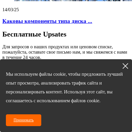
14/03/25
Каковы компоненты типа диска ...
Бесплатные Upsates
Для запросов о наших продуктах или ценовом списке,
пожалуйста, оставьте свое письмо нам, и мы свяжемся с нами
в течение 24 часов.
запрос сейчас
© Copyright - 2010-2024: Все права защищены.
Мы используем файлы cookie, чтобы предложить лучший
English
опыт просмотра, анализировать трафик сайта и
Chinese
Chinese
персонализировать контент. Используя этот сайт, вы
French
German
соглашаетесь с использованием файлов cookie.
Portuguese
Spanish
Russian
Japanese
Принимать
Korean
Arabic