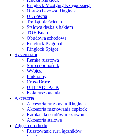
Ringlock Mostging Księga księgi
Obroża bazowa Ringlock
U Głowna
Trójkąt pierścienia
Stalowa deska z hakiem
TOE Board
Obudowa schodowa
Ringlock Piagonal
Ringlock Spigot
System ram
Ramka rusztowa
Śruba podnośnik
Wybieg
Pink ramy
Cross Brace
U HEAD JACK
Koła rusztowania
Akcesoria
Akcesoria rusztowań Ringlock
Akcesoria rusztowania cuplock
Ramka akcesoriów rusztowań
Akcesoria stalowe
Zdjęcia produktu
Rusztowanie rur i łączników