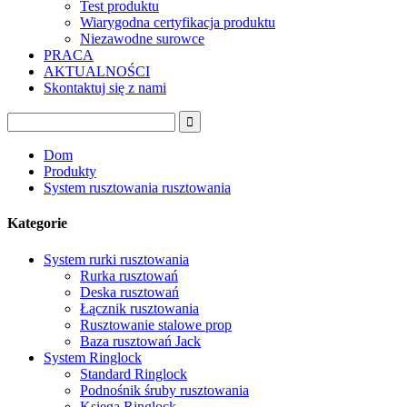
Test produktu
Wiarygodna certyfikacja produktu
Niezawodne surowce
PRACA
AKTUALNOŚCI
Skontaktuj się z nami
Dom
Produkty
System rusztowania rusztowania
Kategorie
System rurki rusztowania
Rurka rusztowań
Deska rusztowań
Łącznik rusztowania
Rusztowanie stalowe prop
Baza rusztowań Jack
System Ringlock
Standard Ringlock
Podnośnik śruby rusztowania
Księga Ringlock