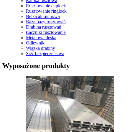
Ramka rusztowa
Rusztowanie cuplock
Rusztowanie ringlock
Belka aluminiowa
Baza bazy rusztowań
Drabina rusztowań
Łączniki rusztowania
Metalowa deska
Odlewnik
Wiązka drabiny
Sieć bezpieczeństwa
Wyposażone produkty