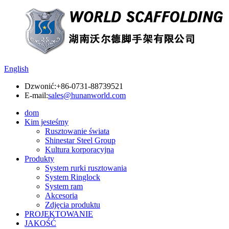
English
Dzwonić:
+86-0731-88739521
E-mail:
sales@hunanworld.com
dom
Kim jesteśmy
Rusztowanie świata
Shinestar Steel Group
Kultura korporacyjna
Produkty
System rurki rusztowania
System Ringlock
System ram
Akcesoria
Zdjęcia produktu
PROJEKTOWANIE
JAKOŚĆ