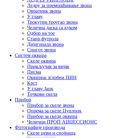
Ледру за премошћивање звона
Овратник звона
У главу
Трокутни троугао звона
Челична даска са куком
Одбор на тое
Стаир футрола
Дијагонала звона
Спигот звона
Систем оквира
Скеле оквира
Прикључак за вијак
Писма
Оквирни зглобни ПИН
Крст
У главу Јацк
Точкови скела
Прибор
Прибор за скеле звона
Опрема за скеле Цуплоцк
Прибор за скеле оквира
Челични ПРОП АЦЦЕССИОНС
Фотографије производа
Скеле цеви и спојница