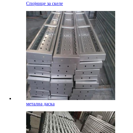
Спојнице за скеле
метална даска