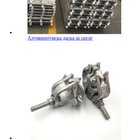
Алуминијумска даска за скеле