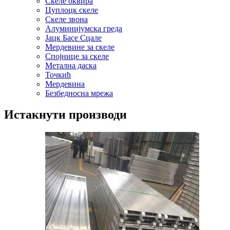
Скеле оквира
Цуплоцк скеле
Скеле звона
Алуминијумска греда
Јацк Басе Сцале
Мердевине за скеле
Спојнице за скеле
Метална даска
Точкић
Мердевина
Безбедносна мрежа
Истакнути производи