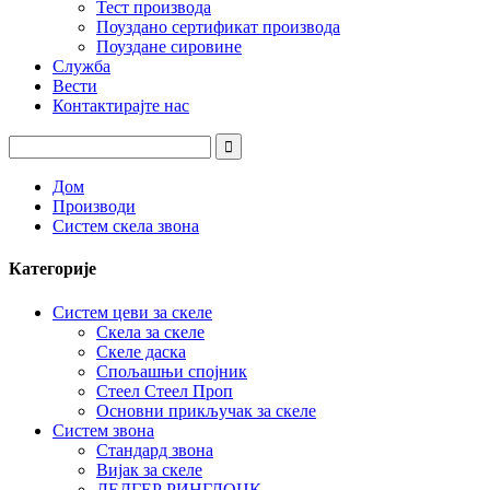
Тест производа
Поуздано сертификат производа
Поуздане сировине
Служба
Вести
Контактирајте нас
Дом
Производи
Систем скела звона
Категорије
Систем цеви за скеле
Скела за скеле
Скеле даска
Спољашњи спојник
Стеел Стеел Проп
Основни прикључак за скеле
Систем звона
Стандард звона
Вијак за скеле
ЛЕДГЕР РИНГЛОЦК