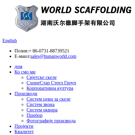
English
Позив:
+ 86-0731-88739521
Е-маил:
sales@hunanworld.com
дом
Ко смо ми
Свјетске скеле
СхинеСтар Стеел Гроуп
Корпоративна култура
Производи
Систем цеви за скеле
Систем звона
Систем оквира
Прибор
Фотографије производа
Пројекти
Квалитет