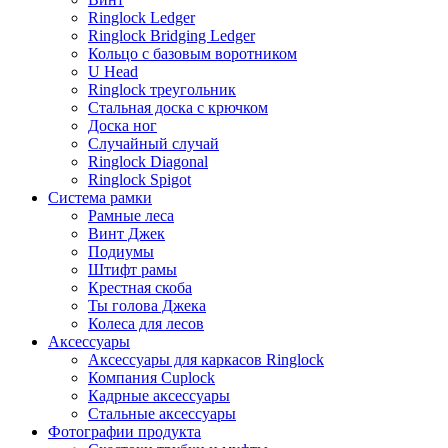
Ringlock Ledger
Ringlock Bridging Ledger
Кольцо с базовым воротником
U Head
Ringlock треугольник
Стальная доска с крючком
Доска ног
Случайный случай
Ringlock Diagonal
Ringlock Spigot
Система рамки
Рамные леса
Винт Джек
Подиумы
Штифт рамы
Крестная скоба
Ты голова Джека
Колеса для лесов
Аксессуары
Аксессуары для каркасов Ringlock
Компания Cuplock
Кадрные аксессуары
Стальные аксессуары
Фотографии продукта