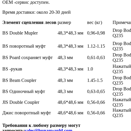
OEM -сервис доступен.
Время доставки: около 20-30 дней
Элемент сцепления лесов
размер
вес (кг)
Примеча
Drop Bo
BS Double Mupler
48,3*48,3 мм
0,96-0,98
Q235
Drop Bo
BS поворотный муфт
48,3*48,3 мм
1.12-1.15
Q235
Drop Bo
BS Poard сохраняет муфт
48,3 мм
0,61-0,63
Q235
Нажаты
BS -рукав
48,3*48,3 мм
1.0
Q235
Drop Bo
BS Beam Coupler
48,3 мм
1.45-1.5
Q235
Drop Bo
BS Одиночный муфт
48,3 мм
0,63-0,65
Q235
Нажаты
JIS Double Coupler
48,6*48,6 мм
0,56-0,66
Q235
Нажаты
Джис поворотный муфт
48,6*48,6 мм
0,56-0,66
Q235
Требования к любому размеру могут
запросить:
sales@hunanworld.com