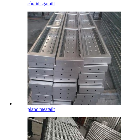
càraid sgafaill
planc meatailt