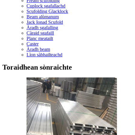
Frèam scufolding
Cuplock sgafallachd
Scufolding Glacklock
Beam alùmanum
Jack Ionad Scufold
Àradh sgafalling
Càraid sgafaill
Planc meatailt
Caster
Àradh beam
Lìon sàbhailteachd
Toraidhean sònraichte