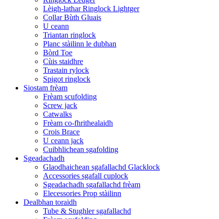
Lèigh-lathar Ringlock Lightger
Collar Bùth Gluais
U ceann
Triantan ringlock
Planc stàilinn le dubhan
Bòrd Toe
Cùis staidhre
Trastain rylock
Spigot ringlock
Siostam frèam
Frèam scufolding
Screw jack
Catwalks
Frèam co-fhrithealaidh
Crois Brace
U ceann jack
Cuibhlichean sgafolding
Sgeadachadh
Glaodhaichean sgafallachd Glacklock
Accessories sgafall cuplock
Sgeadachadh sgafallachd frèam
Elecessories Prop stàilinn
Dealbhan toraidh
Tube & Stughler sgafallachd