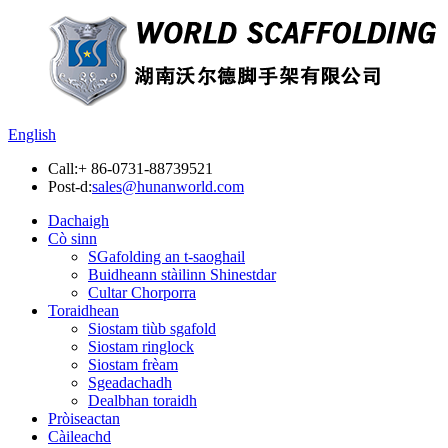
English
Call:
+ 86-0731-88739521
Post-d:
sales@hunanworld.com
Dachaigh
Cò sinn
SGafolding an t-saoghail
Buidheann stàilinn Shinestdar
Cultar Chorporra
Toraidhean
Siostam tiùb sgafold
Siostam ringlock
Siostam frèam
Sgeadachadh
Dealbhan toraidh
Pròiseactan
Càileachd