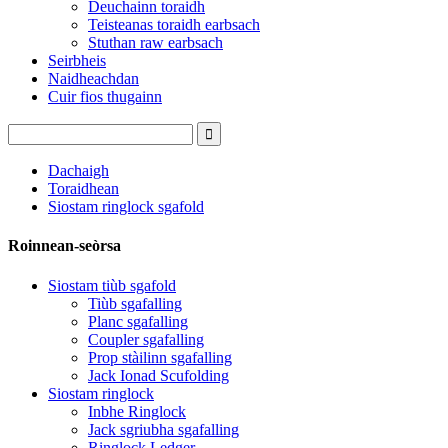
Deuchainn toraidh
Teisteanas toraidh earbsach
Stuthan raw earbsach
Seirbheis
Naidheachdan
Cuir fios thugainn
Dachaigh
Toraidhean
Siostam ringlock sgafold
Roinnean-seòrsa
Siostam tiùb sgafold
Tiùb sgafalling
Planc sgafalling
Coupler sgafalling
Prop stàilinn sgafalling
Jack Ionad Scufolding
Siostam ringlock
Inbhe Ringlock
Jack sgriubha sgafalling
Ringlock Ledger