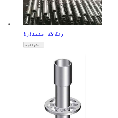
رنگ لاک اسٹینڈرڈ
انکوائری