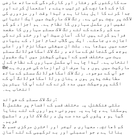
سے کارکنوں کو رفتار اور کارکردگی کے ساتھ عارضی
کام کے ڈھانچے کو ترتیب دینے ، استعمال کرنے اور
جدا کرنے کا اہل بناتا ہے ، لہذا وقت اور مزدوری کی
لاگت پر بچت ہوتی ہے۔ رنگ لاک مارکیٹ میں ایک انتہائی
نفیس اور مکمل سہاروں کا نظام ہے۔ ہم اجزاء کو کم
سے کم رکھنے کے لئے رنگ لاک سسٹم سہاروں کا مقصد
فراہم کرتے ہیں تاکہ آسان سیٹ اپ اور ختم کرنے کی
اجازت دی جاسکے۔ ایک ہی گلاب تمام اجزاء کے بنیادی
حصے میں بیٹھا ہے۔ بلٹ ان سیفٹی میکانزم اور اعلی
بوجھ کی گنجائش کے ساتھ ، رنگ لاک اسکافولڈنگ سسٹم
بہت سی مختلف قسم کے ایپلی کیشنز میں ایک مقبول
انتخاب ہے۔ لہذا چاہے آپ مکمل سہاروں کے نظام کے ل
the مارکیٹ میں ہوں ، یا صرف ان لوازمات کی ضرورت ہے
جو آپ کے موجودہ رنگ لاک اسکافولڈنگ سسٹم کے ساتھ
مطابقت پذیر ہوں ، ہنان ورلڈ اسکافولڈنگ آپ کے
اگلے پروجیکٹ میں مدد کرنے کے لئے آپ کا بہترین
انتخاب ہے۔
رنگ لاک سسٹم کے فوائد:
1. ملٹی فنکشنل. یہ مختلف قسم کے اقسام پر مشتمل
ہوسکتا ہے ، چاہے یہ بیرونی دیواروں کے لئے بنایا
گیا ہو ، پلوں کی مدد سے پل ، رنگ لاک ٹاور ، اسٹیج
فریم۔
2. کم ڈھانچہ. معیاری ، لیجر اور اخترن مرکزی جسم
بناتا ہے ، جو اسمبلی اور بے ترکیبی کے لئے آسان