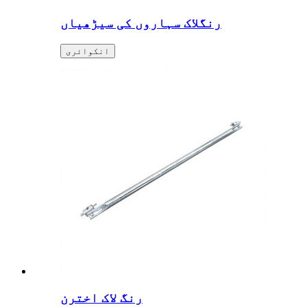
رنگلاک سہاروں کی سیڑھیاں
انکوائری
رنگ لاک اخترن