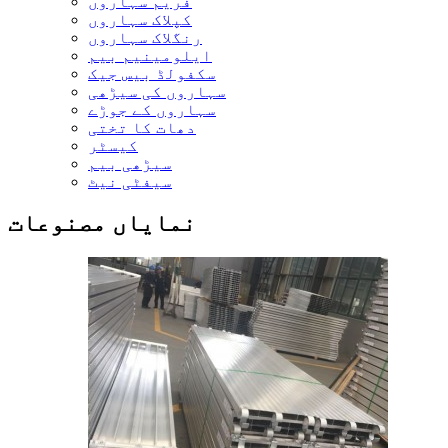
فریم سہاروں
کپلاک سہاروں
رنگلاک سہاروں
ایلومینیم بیم
سکفولڈ بیس جیک
سہاروں کی سیڑھی
سہاروں کے جوڑے
دھات کا تختی
کیسٹر
سیڑھی بیم
سیفٹی نیٹ
نمایاں مصنوعات