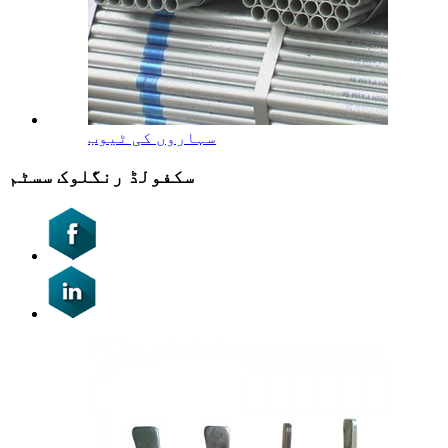
سہاروں کی ٹیوب
سکفولڈ رنگلوک سسٹم