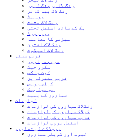
رنگ لاک برجنگ لیجر
رنگ لاک بیس کالر
یو ہیڈ
رنگ لاک مثلث
ہک کے ساتھ اسٹیل تختی
پیر بورڈ
سیڑھی کا معاملہ
رنگ لاک اخترن
رنگ لاک اسپگوٹ
فریم سسٹم
فریم سہاروں
سکرو جیک
کیٹ واکس
فریم مشترکہ پن
کراس بریس
یو ہیڈ جیک
سہاروں کے پہیے
لوازمات
رنگلاک سہاروں کی لوازمات
کپلاک سہاروں کی لوازمات
فریم سہاروں کی لوازمات
اسٹیل پروپ لوازمات
پروڈکٹ کی تصاویر
ٹیوب اور کوپلر سہاروں