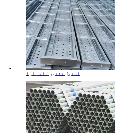
اسٹیل تختوں کا سہارا