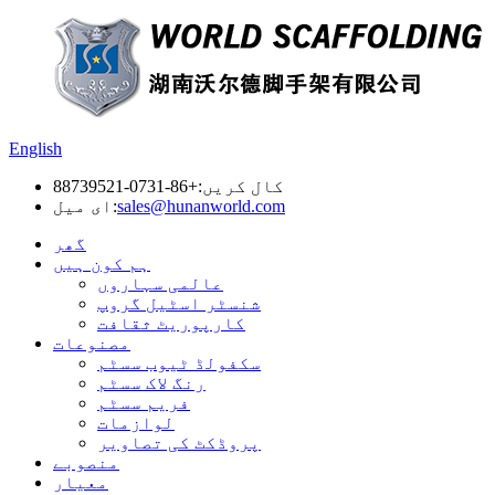
English
کال کریں:
+86-0731-88739521
sales@hunanworld.com
ای میل:
گھر
ہم کون ہیں
عالمی سہاروں
شنسٹر اسٹیل گروپ
کارپوریٹ ثقافت
مصنوعات
سکفولڈ ٹیوب سسٹم
رنگ لاک سسٹم
فریم سسٹم
لوازمات
پروڈکٹ کی تصاویر
منصوبے
معیار