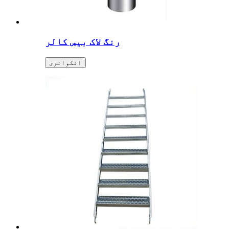
رنگ لاک بیس کالر
انکوائری