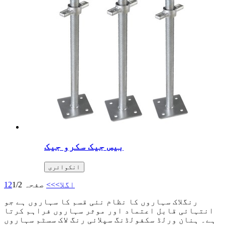
بیس جیک سکرو جیک
انکوائری
اگلا>
>>
صفحہ 1/2
2
1
رنگلاک سہاروں کا نظام نئی قسم کا سہاروں ہے جو
انتہائی قابل اعتماد اور موثر سہاروں فراہم کرتا
ہے۔ ہنان ورلڈ سکفولڈنگ سپلائی رنگ لاک سسٹم سہاروں