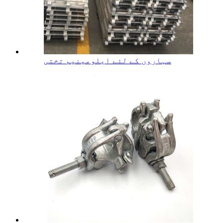
سہاروں کے لئے ایلومینیم تختی