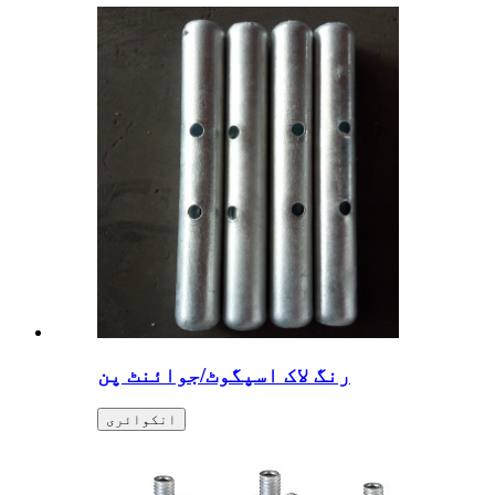
رنگ لاک اسپگوٹ/جوائنٹ پن
انکوائری