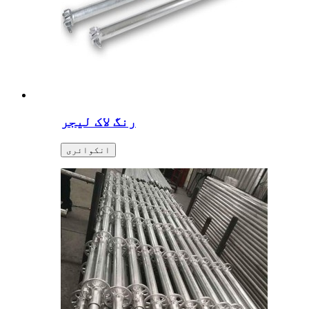
رنگ لاک لیجر
انکوائری