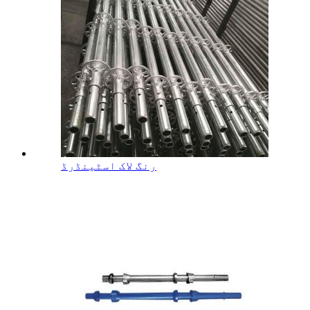
رنگ لاک اسٹینڈرڈ