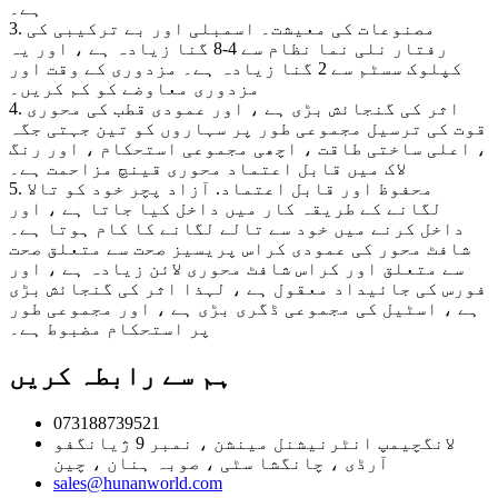
ہے۔
3. مصنوعات کی معیشت۔ اسمبلی اور بے ترکیبی کی
رفتار نلی نما نظام سے 4-8 گنا زیادہ ہے ، اور یہ
کپلوک سسٹم سے 2 گنا زیادہ ہے۔ مزدوری کے وقت اور
مزدوری معاوضے کو کم کریں۔
4. اثر کی گنجائش بڑی ہے ، اور عمودی قطب کی محوری
قوت کی ترسیل مجموعی طور پر سہاروں کو تین جہتی جگہ
، اعلی ساختی طاقت ، اچھی مجموعی استحکام ، اور رنگ
لاک میں قابل اعتماد محوری قینچ مزاحمت ہے۔
5. محفوظ اور قابل اعتماد. آزاد پچر خود کو تالا
لگانے کے طریقہ کار میں داخل کیا جاتا ہے ، اور
داخل کرنے میں خود سے تالے لگانے کا کام ہوتا ہے۔
شافٹ محور کی عمودی کراس پریسیز صحت سے متعلق صحت
سے متعلق اور کراس شافٹ محوری لائن زیادہ ہے ، اور
فورس کی جائیداد معقول ہے ، لہذا اثر کی گنجائش بڑی
ہے ، اسٹیل کی مجموعی ڈگری بڑی ہے ، اور مجموعی طور
پر استحکام مضبوط ہے۔
ہم سے رابطہ کریں
073188739521
لانگچیمپ انٹرنیشنل مینشن ، نمبر 9 ژیانگفو
آرڈی ، چانگشا سٹی ، صوبہ ہنان ، چین
sales@hunanworld.com