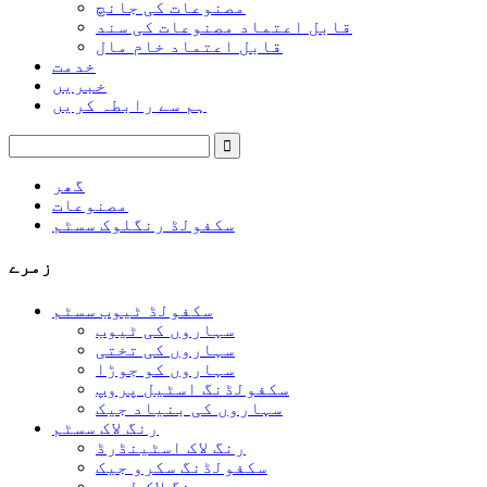
مصنوعات کی جانچ
قابل اعتماد مصنوعات کی سند
قابل اعتماد خام مال
خدمت
خبریں
ہم سے رابطہ کریں
گھر
مصنوعات
سکفولڈ رنگلوک سسٹم
زمرے
سکفولڈ ٹیوب سسٹم
سہاروں کی ٹیوب
سہاروں کی تختی
سہاروں کو جوڑا
سکفولڈنگ اسٹیل پروپ
سہاروں کی بنیاد جیک
رنگ لاک سسٹم
رنگ لاک اسٹینڈرڈ
سکفولڈنگ سکرو جیک
رنگ لاک لیجر