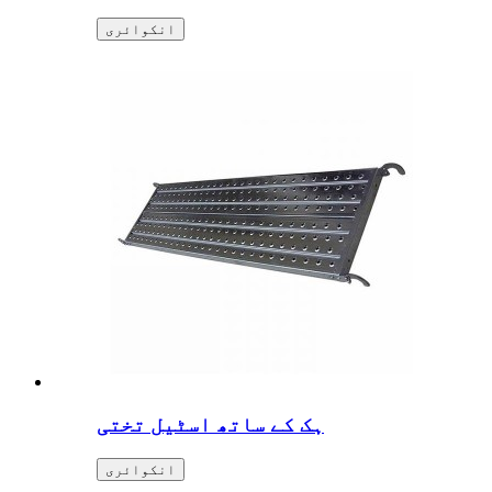
انکوائری
ہک کے ساتھ اسٹیل تختی
انکوائری