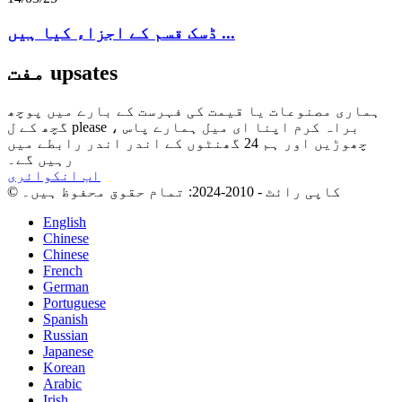
ڈسک قسم کے اجزاء کیا ہیں ...
مفت upsates
ہماری مصنوعات یا قیمت کی فہرست کے بارے میں پوچھ
گچھ کے ل please ، براہ کرم اپنا ای میل ہمارے پاس
چھوڑیں اور ہم 24 گھنٹوں کے اندر اندر رابطے میں
رہیں گے۔
اب انکوائری
© کاپی رائٹ - 2010-2024: تمام حقوق محفوظ ہیں۔
English
Chinese
Chinese
French
German
Portuguese
Spanish
Russian
Japanese
Korean
Arabic
Irish