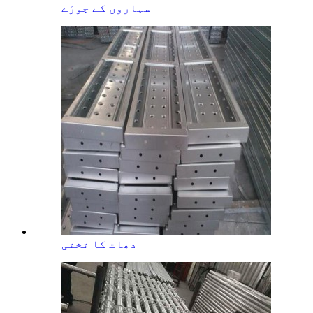
سہاروں کے جوڑے
دھات کا تختی