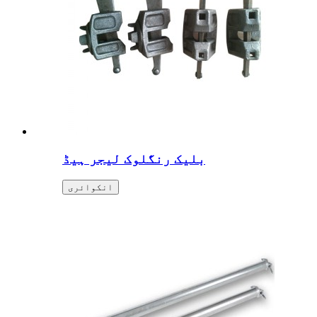
بلیک رنگلوک لیجر ہیڈ
انکوائری