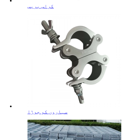
کراس بریس
سہاروں کو جوڑا