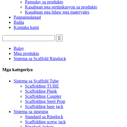
Pagsulay sa produkto
Kasaligan nga sertipikasyon sa produkto
Kasaligan nga hilaw nga materyales
Pagpangalagad
Balita
Kontaka kami
Balay
Mga produkto
Sistema sa Scaffold Ringlock
Mga kategoriya
Sistema sa Scaffold Tube
Scaffolding TUBE
Scaffolding Plank
Scaffolding Coupler
Scaffolding Steel Prop
Scaffolding base jack
Sistema sa singsing
Standard sa Ringlock
Scaffolding screw jack
Ringlock ledger