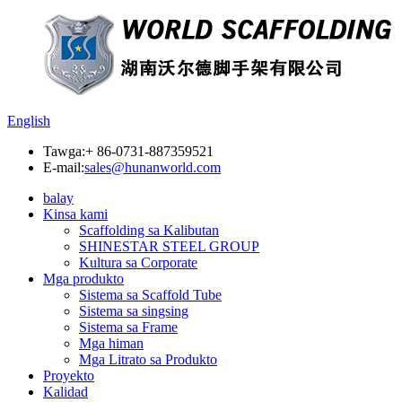
English
Tawga:
+ 86-0731-887359521
E-mail:
sales@hunanworld.com
balay
Kinsa kami
Scaffolding sa Kalibutan
SHINESTAR STEEL GROUP
Kultura sa Corporate
Mga produkto
Sistema sa Scaffold Tube
Sistema sa singsing
Sistema sa Frame
Mga himan
Mga Litrato sa Produkto
Proyekto
Kalidad