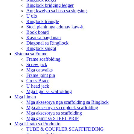
Ringlock bridging ledger
Ang kwelyo sa baso sa singsing
U ulo
Ringlock triangle
Steel plank nga adunay kaw-it
Book board
Kaso sa hagdanan
Diagonal sa Ringllock
Ringlock spigot
Sistema sa Frame
Frame scaffolding
Screw jack
Mga catwalks
Frame joint pin
Cross Brace
U head jack
Mga ligid sa scaffolding
Mga himan
Mga aksesorya nga scaffolding sa Ringlock
Mga aksesorya sa cuplock scaffolding
Mga aksesorya sa scaffolding
Mga gamit sa STEEL PRIP
Mga Litrato sa Produkto
TUBE & COUPLER SCAFFIFDDING