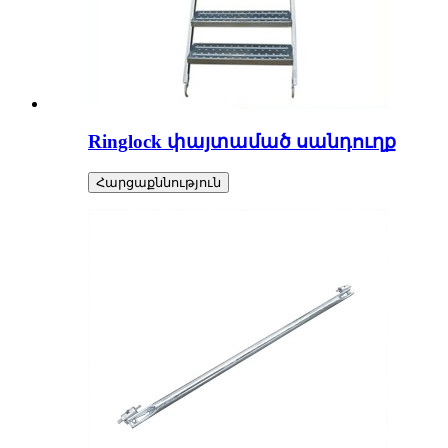
Ringlock փայտամած սանդուղք
Հարցաքննություն