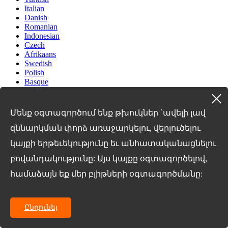
Italian
Danish
Romanian
Indonesian
Czech
Afrikaans
Swedish
Polish
Basque
Catalan
Esperanto
Hindi
Մենք օգտագործում ենք թխուկներ `ավելի լավ
Lao
Albanian
զննարկման փորձ առաջարկելու, վերլուծելու
Amharic
կայքի երթեւեկությունը եւ անհատականացնելու
Armenian
Azerbaijani
բովանդակությունը: Այս կայքը օգտագործելով,
Belarusian
Bengali
համաձայն եք մեր բլիթների օգտագործմանը:
Bosnian
Bulgarian
Cebuano
Ընդունել
Chichewa
Corsican