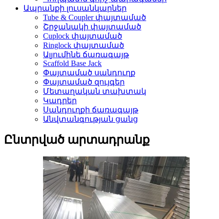
Ապրանքի լուսանկարներ
Tube & Coupler փայտամած
Շրջանակի փայտամած
Cuplock փայտամած
Ringlock փայտամած
Ալյումինե ճառագայթ
Scaffold Base Jack
Փայտամած սանդուղք
Փայտամած զույգեր
Մետաղական տախտակ
Կադրեր
Սանդուղքի ճառագայթ
Անվտանգության ցանց
Ընտրված արտադրանք