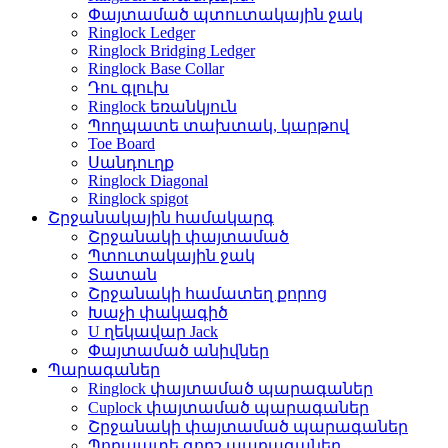
Փայտամած պտուտակային ջակ
Ringlock Ledger
Ringlock Bridging Ledger
Ringlock Base Collar
Դու գլուխ
Ringlock եռանկյուն
Պողպատե տախտակ, կարթով
Toe Board
Սանդուղք
Ringlock Diagonal
Ringlock spigot
Շրջանակային համակարգ
Շրջանակի փայտամած
Պտուտակային ջակ
Տատան
Շրջանակի համատեղ քորոց
Խաչի փակագիծ
U ղեկավար Jack
Փայտամած անիվներ
Պարագաներ
Ringlock փայտամած պարագաներ
Cuplock փայտամած պարագաներ
Շրջանակի փայտամած պարագաներ
Պողպատե գորշ պարագաներ