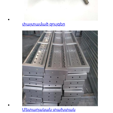
փայտամած զույգեր
Մետաղական տախտակ