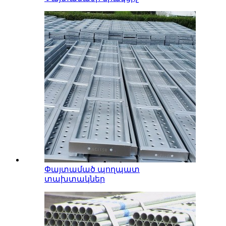
Փայտամած պողպատ
տախտակներ