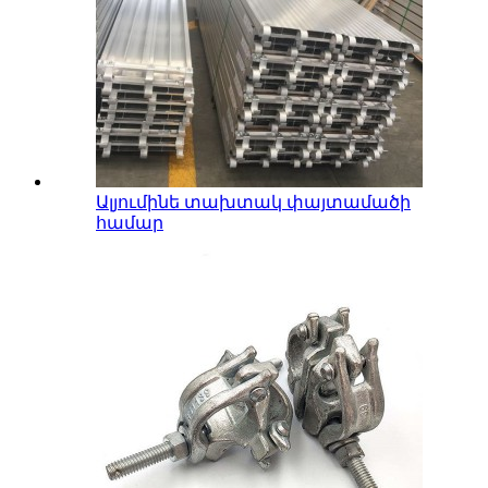
Ալյումինե տախտակ փայտամածի
համար