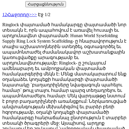
Հարցաքննություն
1
2
Հաջորդը>
>>
Էջ 1/2
Ringlock փայտամած համակարգը փայտամածի նոր
տեսակն է, որն ապահովում է առավել հուսալի եւ
արդյունավետ փայտամած: Hunan World Sysefolding
Supply Ring Lock System Scaffolding- ը հնարավորություն է
տալիս աշխատողներին ստեղծել, օգտագործել եւ
ապամոնտաժել ժամանակավոր աշխատանքային
կառուցվածքը արագությամբ եւ
արդյունավետությամբ: Ringlock- ը շուկայում
ամենաբարդ եւ ամբողջական փայտամած
համակարգերից մեկն է: Մենք մատակարարում ենք
օղակաձեւ կողպեքի համակարգի փայտամածի
նպատակը `բաղադրիչները նվազագույն պահելու
համար` թույլ տալու համար պարզ տեղադրելու եւ
ապամոնտաժելու համար: Մեկ վարդաթթը նստում
է բոլոր բաղադրիչների առանցքում: Ներկառուցված
անվտանգության մեխանիզմով եւ բարձր բեռի
հզորությամբ, օղակի կողպեքի փայտամածի
համակարգը հանրաճանաչ ընտրություն է տարբեր
տեսակի ծրագրերի մեջ: Այսպիսով, արդյոք
շուկայում եք շուկայում `ամբողջական փայտամած