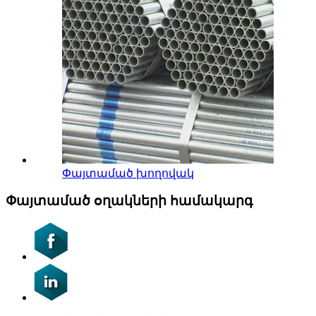
Փայտամած խողովակ
Փայտամած օղակների համակարգ