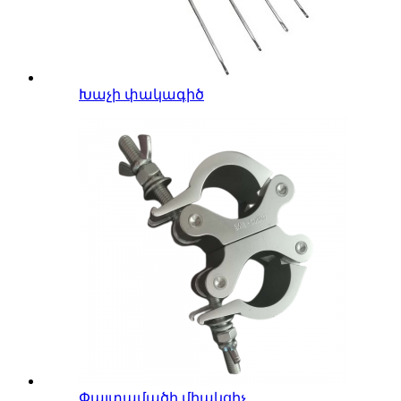
Խաչի փակագիծ
Փայտամածի միակցիչ