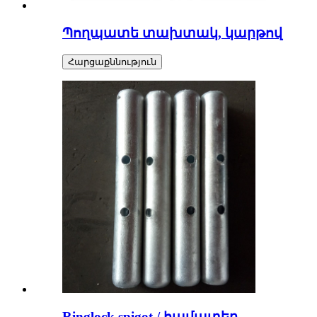
Պողպատե տախտակ, կարթով
Հարցաքննություն
Ringlock spigot / համատեղ