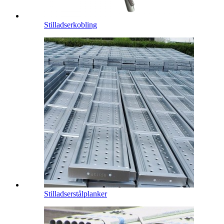
Stilladserkobling
Stilladserstålplanker