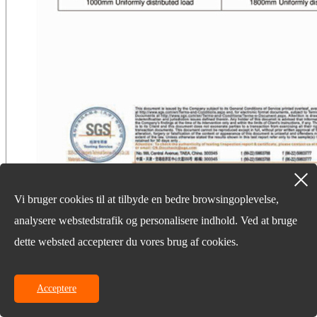
Vi bruger cookies til at tilbyde en bedre browsingoplevelse,
Kontakt os
analysere webstedstrafik og personalisere indhold. Ved at bruge
073188739521
dette websted accepterer du vores brug af cookies.
Longchamp International Mansion, nr. 9 Xiangfu Rd,
Changsha City, Hunan -provinsen, Kina
sales@hunanworld.com
Acceptere
Sidste nyheder