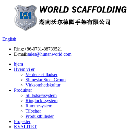
English
Ring:
+86-0731-88739521
E-mail:
sales@hunanworld.com
hjem
Hvem vi er
Verdens stilladser
Shinestar Steel Group
Virksomhedskultur
Produkter
Stilladsrørsystem
Ringlock -system
Rammesystem
Tilbehør
Produktbilleder
Projekter
KVALITET