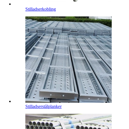
Stilladserkobling
Stilladserstålplanker