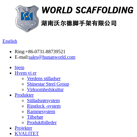
English
Ring:
+86-0731-88739521
E-mail:
sales@hunanworld.com
hjem
Hvem vi er
Verdens stilladser
Shinestar Steel Group
Virksomhedskultur
Produkter
Stilladsrørsystem
Ringlock -system
Rammesystem
Tilbehør
Produktbilleder
Projekter
KVALITET