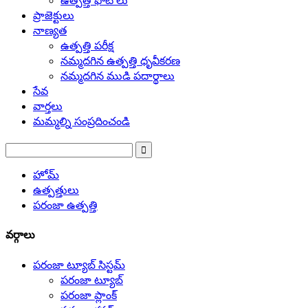
ఉత్పత్తి ఫోటోలు
ప్రాజెక్టులు
నాణ్యత
ఉత్పత్తి పరీక్ష
నమ్మదగిన ఉత్పత్తి ధృవీకరణ
నమ్మదగిన ముడి పదార్థాలు
సేవ
వార్తలు
మమ్మల్ని సంప్రదించండి
హోమ్
ఉత్పత్తులు
పరంజా ఉత్పత్తి
వర్గాలు
పరంజా ట్యూబ్ సిస్టమ్
పరంజా ట్యూబ్
పరంజా ప్లాంక్