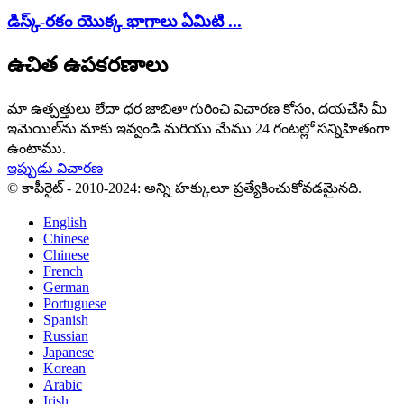
డిస్క్-రకం యొక్క భాగాలు ఏమిటి ...
ఉచిత ఉపకరణాలు
మా ఉత్పత్తులు లేదా ధర జాబితా గురించి విచారణ కోసం, దయచేసి మీ
ఇమెయిల్‌ను మాకు ఇవ్వండి మరియు మేము 24 గంటల్లో సన్నిహితంగా
ఉంటాము.
ఇప్పుడు విచారణ
© కాపీరైట్ - 2010-2024: అన్ని హక్కులూ ప్రత్యేకించుకోవడమైనది.
English
Chinese
Chinese
French
German
Portuguese
Spanish
Russian
Japanese
Korean
Arabic
Irish