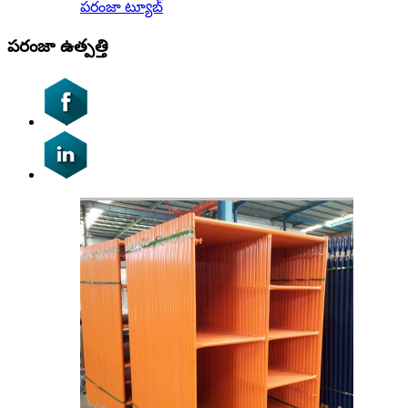
పరంజా ట్యూబ్
పరంజా ఉత్పత్తి