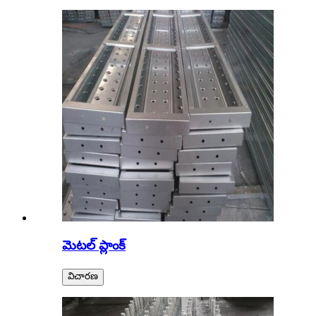
మెటల్ ప్లాంక్
విచారణ