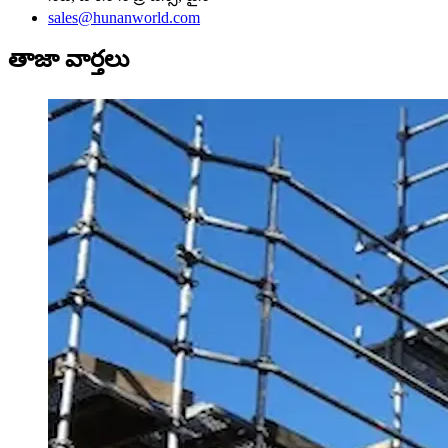
sales@hunanworld.com
తాజా వార్తలు