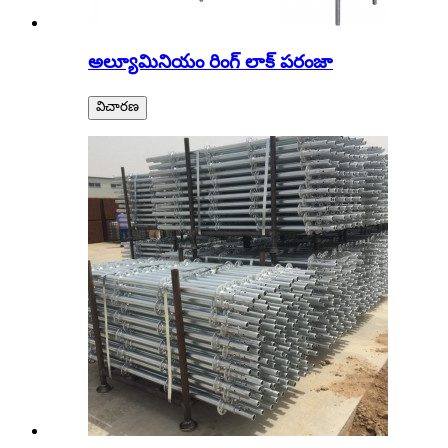
అల్యూమినియం రింగ్ లాక్ పరంజా
విచారణ