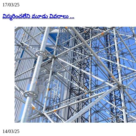
17/03/25
విస్మరించలేని మూడు వివరాలు ...
14/03/25