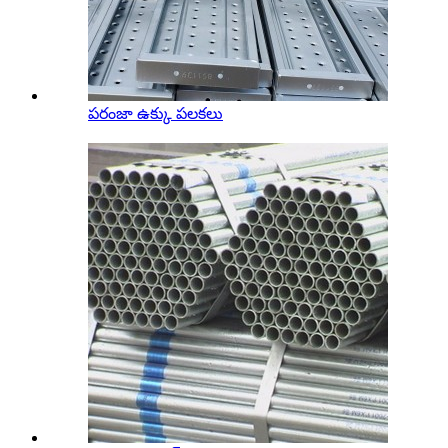
పరంజా ఉక్కు పలకలు