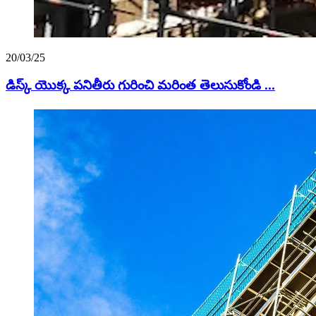
20/03/25
డిస్క్ యొక్క పనితీరు గురించి మరింత తెలుసుకోండి ...