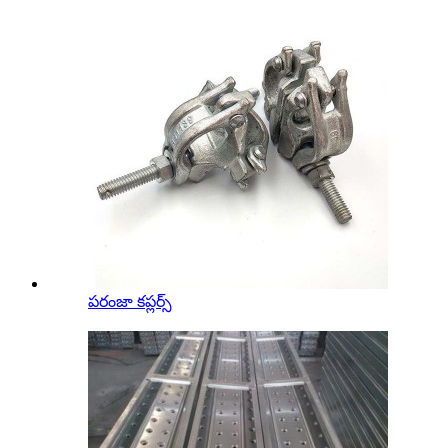
పరంజా కప్లర్స్