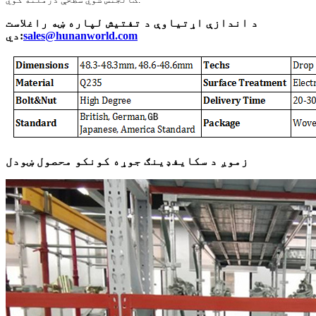
د اندازې اړتیاوې د تفتیش لپاره ښه راغلاست
sales@hunanworld.com
دي:
زموږ د سکایفډینګ جوړه کونکو محصول ښودل