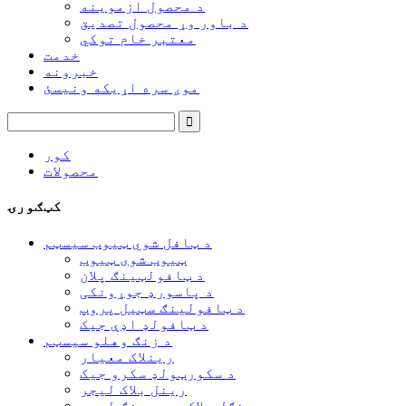
د محصول ازموینه
د باور وړ محصول تصدیق
معتبر خام توکي
خدمت
خبرونه
موږ سره اړیکه ونیسئ
کور
محصولات
کټګورۍ
د ټافل شوي ټیوب سیسټم
ټیوب شوی ټیوب
د ټافولټینګ پلان
د پاسورډ جوړونکی
د ټافولینګ سټیل پروپ
د ټافولډ اډې جیک
د زنګ وهلو سیسټم
رینلاک معیار
د سکورټولډ سکرو جیک
رینل بلاک لیجر
د رینګل بلاک بریډینګ لیجر