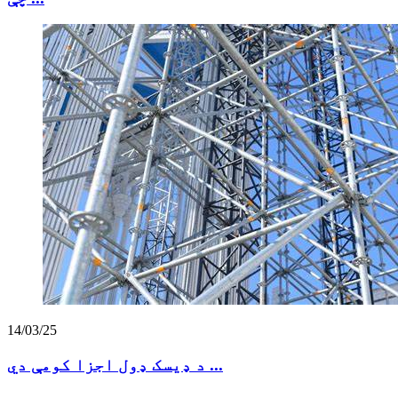
14/03/25
د ډیسک ډول اجزا کومې دي ...