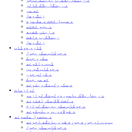
د رینګل بلاک کالر
ته سر
زنګ وهل
د سټیل تخت د هک سره
د پښو تخته
د زینې قضیه
رینلاک برداشت
زنګ وهل
کاري چوکاټ
د چوکاټ سکریجول
سکرو جیک
کیټ واکونه
د چوکاټ ګډ پن
د کراس چور
ته سر جیک
د سکرولینګ ویلونه
لوازمات
د رینل بلاک پاسورډولینګ لوازمو
د لغت لاک سکرافلونه
د چوکاټ سکریډینګ لوازم
د فولادو پروپلیکونه
د محصول عکسونه
ټیوب او جوړه جوړه شوې پانګه اچونه
د چوکاټ سکریجول