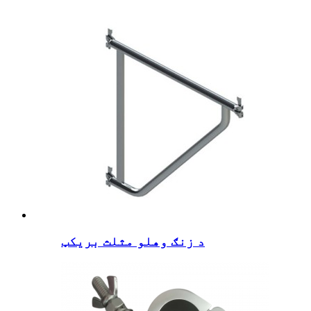
د زنګ وهلو مثلث بریکټ