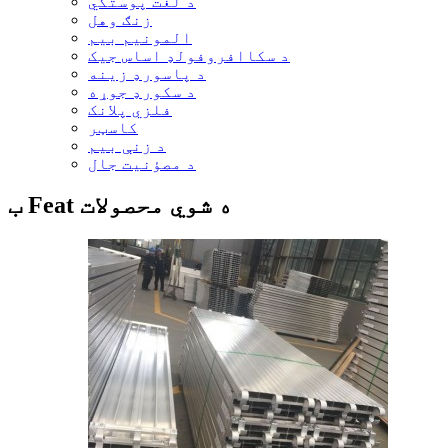
د لغت پوستکي
زنګ وهل
المونیم بیم
د سکاافروفولډ اساس جیک
د پاسورډ زینه
د سکورډ جوړه
فلزي پلانک
کاسټر
د زنې بیم
د مصؤنیت جال
ب Feat ه شوي محصولات