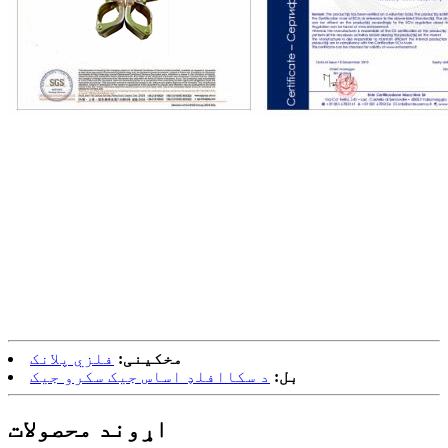
مخکینی:
فلزي پلانک
بل:
د سکاافلډ اساس جیک سکرو جیک
اړوند محصولات