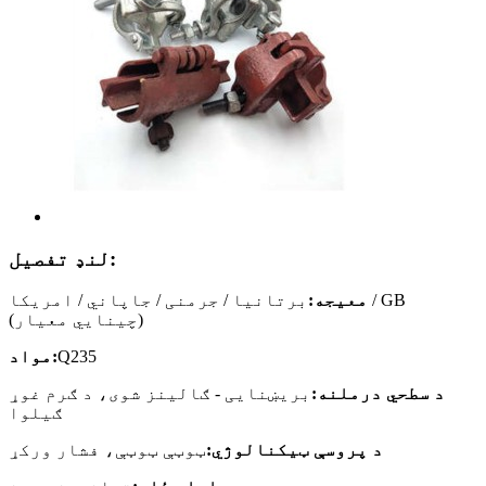
لنډ تفصیل:
معيجه:
برتانیا / جرمنی / جاپاني / امریکا / GB
(چینایي معیار)
Q235
مواد:
د سطحي درملنه:
بریښنایی - ګالینز شوی، د ګرم غوړ
ګیلوا
د پروسې ټیکنالوژي:
ټوټې ټوټې، فشار ورکړ