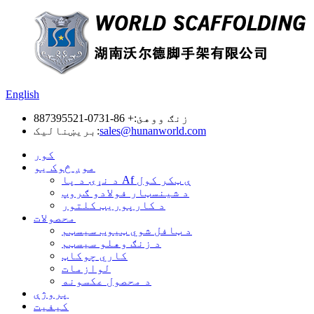
English
زنګ ووهئ:
+ 86-0731-887395521
sales@hunanworld.com
بریښنالیک:
کور
موږ څوک یو
د نړۍ د پا Af ې ټکر کول
د شینسټار فولادو ګروپ
د کارپوریټ کلتور
محصولات
د ټافل شوي ټیوب سیسټم
د زنګ وهلو سیسټم
کاري چوکاټ
لوازمات
د محصول عکسونه
پروژې
کیفیت