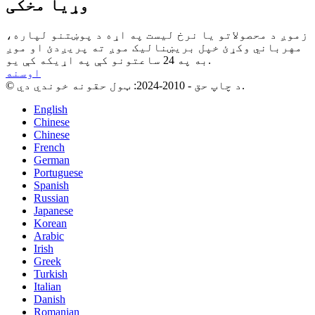
وړیا مخکی
زموږ د محصولاتو یا نرخ لیست په اړه د پوښتنو لپاره،
مهرباني وکړئ خپل بریښنالیک موږ ته پریږدئ او موږ
به په 24 ساعتونو کې په اړیکه کې یو.
اوسنه
© د چاپ حق - 2010-2024: ټول حقونه خوندي دي.
English
Chinese
Chinese
French
German
Portuguese
Spanish
Russian
Japanese
Korean
Arabic
Irish
Greek
Turkish
Italian
Danish
Romanian