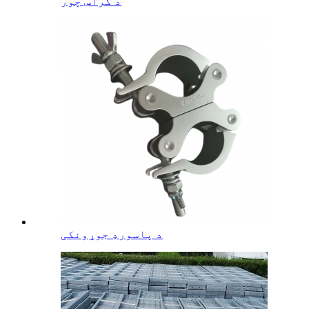
د کراس چور
د پاسورډ جوړونکی