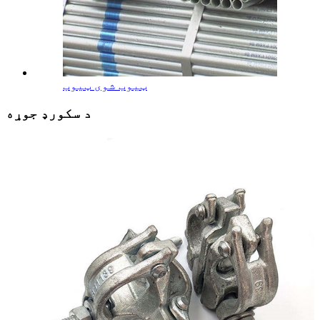
ټیوب شوی ټیوب
د سکورډ جوړه