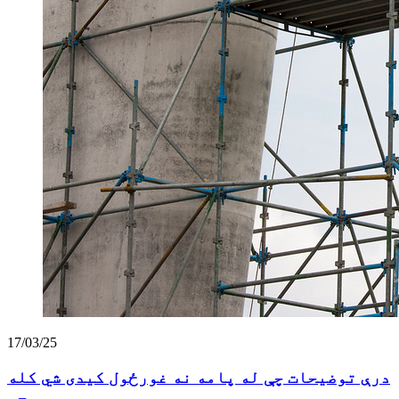
17/03/25
درې توضیحات چې له پامه نه غورځول کیدی شي کله
چې ...