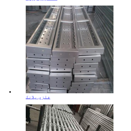
فلزي پلانک