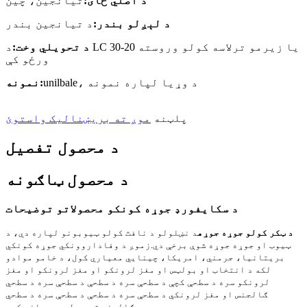
د اصلي ځای:
تیانجین، چین
د لېږلو بندر:
د تیانجین بندر
د تحویلي وخت:
د LC یا زیرمو ترلاسه کولو وروسته 20-30
ورځو کې
unilbale، د وړیا لپاره نمونه
نمونه:
پلټنه
موږ ته بریښنالیک واستوئ
د محصول تفصیل
د محصول ټاګونه
د سکایفورډ جوړه کونکو محصولاتو توضیحات
د ټکر کولو جوړه جوړه
د نښلولو د نافث کولو ټیوبونو لپاره دي، د
ټیوب او جوړه جوړه شوې برخې دي.
زموږ د وفاداروونکي جوړه کونکي
بریتانیا، جرمني، امریکا، چینایي معیاري کول، د خامو موادو
لکه د انتخاب او بولټس او مغز لرونکو او مغز لرونکو او مغز
لرونکو سره د سطحې کچې د سطحې سره د سطحې د سطحې سره د سطحي
ګالجنس او ​​مغز لرونکي د سطحې سره د سطحې د سطحې سره د سطحي
ګالجنس شوي سطحې درملنه کوي.