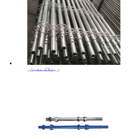
رینلاک معیار