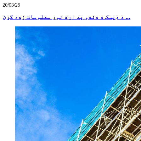
20/03/25
د ډیسک د دندو په اړه نور معلومات زده کړئ ...