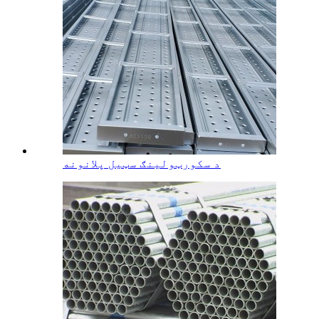
د سکورټولینګ سټیل پلانونه