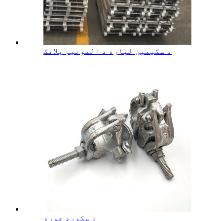
د سکیمین لپاره د المونیم پلانک
د سکورډ جوړه