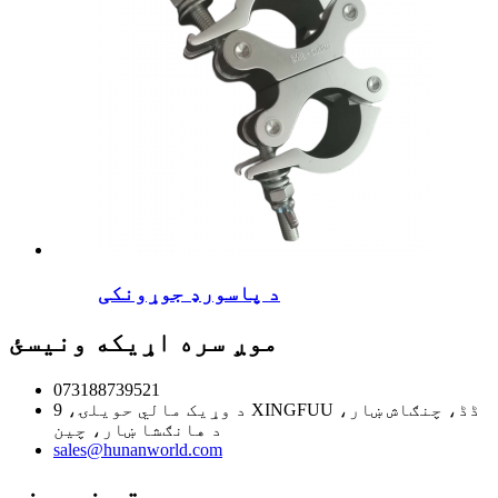
د پاسورډ جوړونکی
موږ سره اړیکه ونیسئ
073188739521
د وړيک مالي حویلۍ، 9 XINGFUU ڈڈ، چنګاش ښار،
د هانګشا ښار، چین
sales@hunanworld.com
وروستي خبرونه