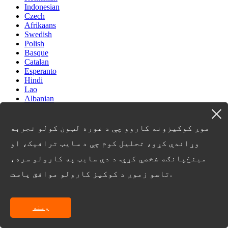
Indonesian
Czech
Afrikaans
Swedish
Polish
Basque
Catalan
Esperanto
Hindi
Lao
Albanian
Amharic
Armenian
Azerbaijani
موږ کوکیزونه کاروو چې د غوره لټون کولو تجربه
Belarusian
وړاندې کړو، تحلیل کوم چې د سایټ ترافیک، او
Bengali
Bosnian
مینځپانګه شخصي کړي. د دې سایټ په کارولو سره،
Bulgarian
Cebuano
تاسو زموږ د کوکیز کارولو موافق یاست.
Chichewa
Corsican
Croatian
ومنه
Dutch
Estonian
Filipino