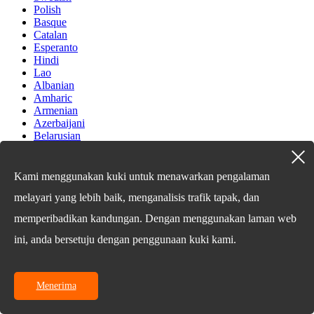
Polish
Basque
Catalan
Esperanto
Hindi
Lao
Albanian
Amharic
Armenian
Azerbaijani
Belarusian
Bengali
Bosnian
Bulgarian
Kami menggunakan kuki untuk menawarkan pengalaman
Cebuano
melayari yang lebih baik, menganalisis trafik tapak, dan
Chichewa
Corsican
memperibadikan kandungan. Dengan menggunakan laman web
Croatian
Dutch
ini, anda bersetuju dengan penggunaan kuki kami.
Estonian
Filipino
Finnish
Menerima
Frisian
Galician
Georgian