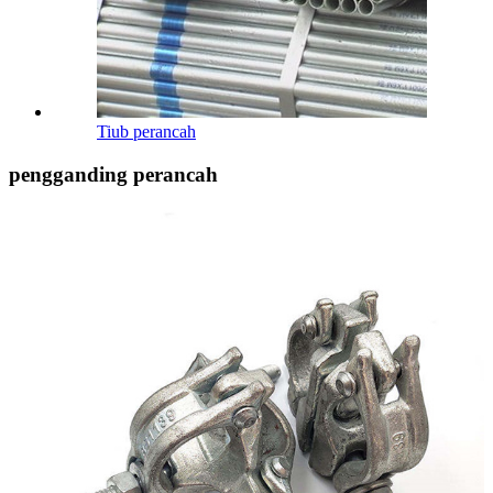
Tiub perancah
pengganding perancah