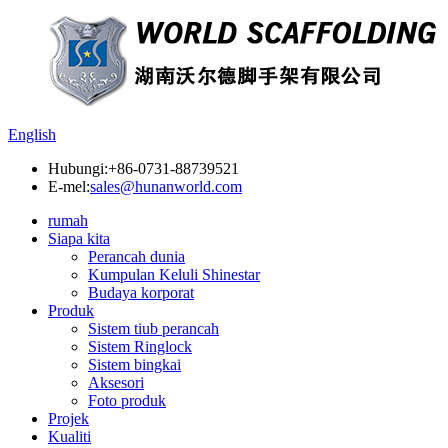
English
Hubungi:
+86-0731-88739521
E-mel:
sales@hunanworld.com
rumah
Siapa kita
Perancah dunia
Kumpulan Keluli Shinestar
Budaya korporat
Produk
Sistem tiub perancah
Sistem Ringlock
Sistem bingkai
Aksesori
Foto produk
Projek
Kualiti