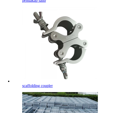
pendakap salib
scaffolding coupler