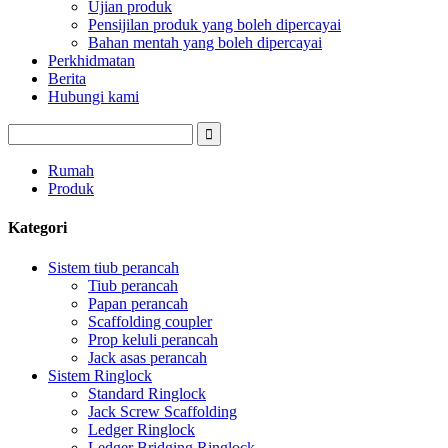
Ujian produk
Pensijilan produk yang boleh dipercayai
Bahan mentah yang boleh dipercayai
Perkhidmatan
Berita
Hubungi kami
Rumah
Produk
Kategori
Sistem tiub perancah
Tiub perancah
Papan perancah
Scaffolding coupler
Prop keluli perancah
Jack asas perancah
Sistem Ringlock
Standard Ringlock
Jack Screw Scaffolding
Ledger Ringlock
Ledger Bridging Ringlock