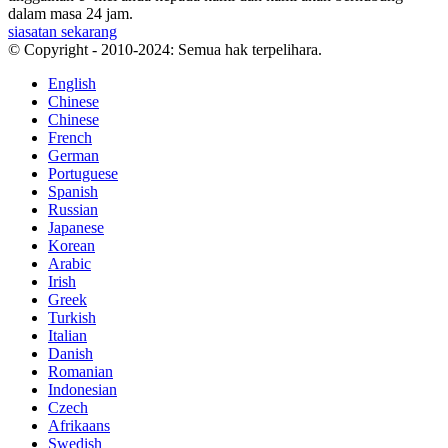
dalam masa 24 jam.
siasatan sekarang
© Copyright - 2010-2024: Semua hak terpelihara.
English
Chinese
Chinese
French
German
Portuguese
Spanish
Russian
Japanese
Korean
Arabic
Irish
Greek
Turkish
Italian
Danish
Romanian
Indonesian
Czech
Afrikaans
Swedish