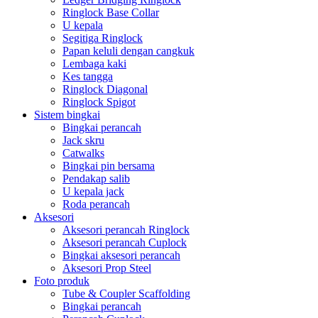
Ringlock Base Collar
U kepala
Segitiga Ringlock
Papan keluli dengan cangkuk
Lembaga kaki
Kes tangga
Ringlock Diagonal
Ringlock Spigot
Sistem bingkai
Bingkai perancah
Jack skru
Catwalks
Bingkai pin bersama
Pendakap salib
U kepala jack
Roda perancah
Aksesori
Aksesori perancah Ringlock
Aksesori perancah Cuplock
Bingkai aksesori perancah
Aksesori Prop Steel
Foto produk
Tube & Coupler Scaffolding
Bingkai perancah