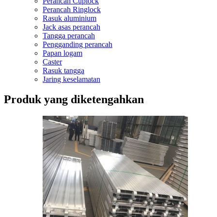
Perancah Cuplock
Perancah Ringlock
Rasuk aluminium
Jack asas perancah
Tangga perancah
Pengganding perancah
Papan logam
Caster
Rasuk tangga
Jaring keselamatan
Produk yang diketengahkan