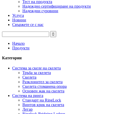
Тест на продукта
Надеждно сертифициране на продукти
Надеждни суровини
Услуга
Новини
Свържете се с нас
Начало
Продукти
Категории
Система за скеле на скелета
Тръба за скелета
Скелета
Разклонител за скелета
Скелета стоманена опора
Основен жак на скелета
Система на ринга
Стандарт на RingLock
Винтов крик на скелета
Легар
Ringlock Bridging Ledger