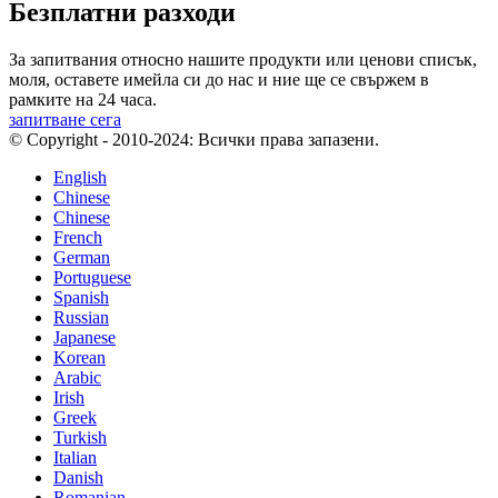
Безплатни разходи
За запитвания относно нашите продукти или ценови списък,
моля, оставете имейла си до нас и ние ще се свържем в
рамките на 24 часа.
запитване сега
© Copyright - 2010-2024: Всички права запазени.
English
Chinese
Chinese
French
German
Portuguese
Spanish
Russian
Japanese
Korean
Arabic
Irish
Greek
Turkish
Italian
Danish
Romanian