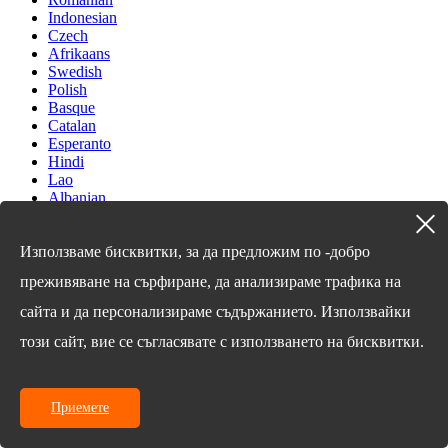
Indonesian
Czech
Afrikaans
Swedish
Polish
Basque
Catalan
Esperanto
Hindi
Lao
Albanian
Amharic
Armenian
Azerbaijani
Използваме бисквитки, за да предложим по -добро
Belarusian
преживяване на сърфиране, да анализираме трафика на
Bengali
Bosnian
сайта и да персонализираме съдържанието. Използвайки
Bulgarian
Cebuano
този сайт, вие се съгласявате с използването на бисквитки.
Chichewa
Corsican
Croatian
Приемете
Dutch
Estonian