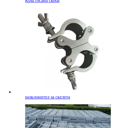
Кръстосана скоба
разклонител за скелета