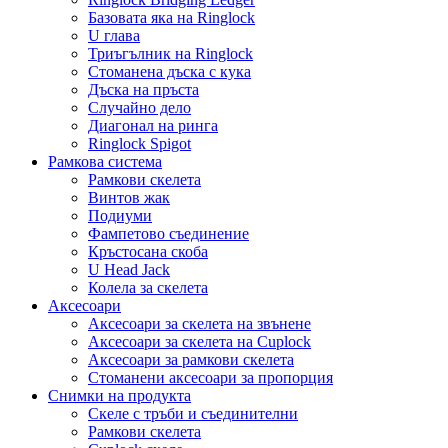
Базовата яка на Ringlock
U глава
Триъгълник на Ringlock
Стоманена дъска с кука
Дъска на пръста
Случайно дело
Диагонал на ринга
Ringlock Spigot
Рамкова система
Рамкови скелета
Винтов жак
Подиуми
Фампетово съединение
Кръстосана скоба
U Head Jack
Колела за скелета
Аксесоари
Аксесоари за скелета на звънене
Аксесоари за скелета на Cuplock
Аксесоари за рамкови скелета
Стоманени аксесоари за пропорция
Снимки на продукта
Скеле с тръби и съединителни
Рамкови скелета