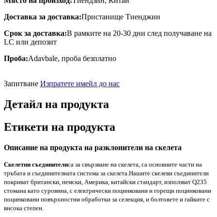
Място на произход:
Тиендзин, Китай
Доставка за доставка:
Пристанище Тиенджин
Срок за доставка:
В рамките на 20-30 дни след получаване на
LC или депозит
Проба:
Adavbale, проба безплатно
Запитване
Изпратете имейл до нас
Детайл на продукта
Етикети на продукта
Описание на продукта на разклонители на скелета
Скелетни съединители
са за свързване на скелета, са основните части на
тръбата и съединителната система за скелета.
Нашите скелеви съединители
покриват британски, немски, Америка, китайски стандарт, използват Q235
стомана като суровина, с електрически поцинковани и горещи поцинковани
поцинковани повърхностни обработки за селекция, и болтовете и гайките с
висока степен.