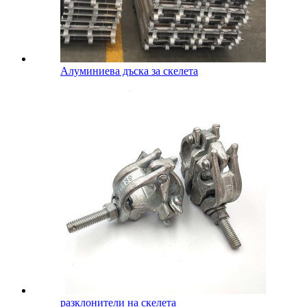
Алуминиева дъска за скелета
разклонители на скелета