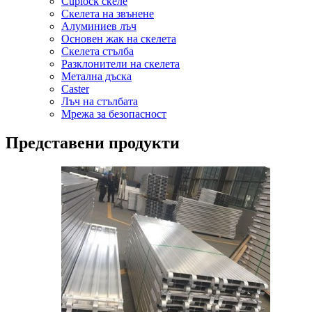
Cuplock скеле
Скелета на звънене
Алуминиев лъч
Основен жак на скелета
Скелета стълба
Разклонители на скелета
Метална дъска
Caster
Лъч на стълбата
Мрежа за безопасност
Представени продукти