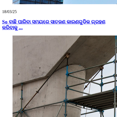
18/03/25
So ବାଛି ପାରିବା ସମୟରେ ସାତଜଣ କାରଣଗୁଡିକ ଗ୍ରହଣ
କରିବାକୁ ...