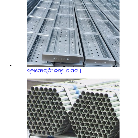
ସ୍କାଫୋଲ୍ଡିଂ ଇସ୍ପାତ ପଟା |