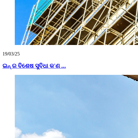
19/03/25
ଇନ୍ ର ବିଶେଷ ସୁବିଧା କ'ଣ ...