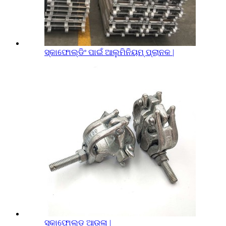
ସ୍କାଫୋଲ୍ଡିଂ ପାଇଁ ଆଲୁମିନିୟମ୍ ପ୍ଲାନକ |
ସ୍କାଫୋଲ୍ଡ ଆଉଳା |