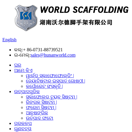
English
କଲ୍:
+ 86-0731-88739521
ଇ-ମେଲ୍:
sales@hunanworld.com
ଘର
ଆମେ କିଏ
ୱାର୍ଲ୍ଡ ସ୍କାଫୋଫୋଲ୍ଡିଂ |
ଜ୍ୟୋତିଷ୍ଟାର୍ ଇସ୍ପାତ ଗୋଷ୍ଠୀ |
କର୍ପୋରେଟ୍ ସଂସ୍କୃତି |
ଉତ୍ପାଦଗୁଡିକ
ସ୍କାଫୋଲ୍ଡ ଟ୍ୟୁବ୍ ସିଷ୍ଟମ୍ |
ରିଙ୍ଗକ୍ ସିଷ୍ଟମ୍ |
ଫ୍ରେମ୍ ସିଷ୍ଟମ୍ |
ଆନୁଷଙ୍ଗିକ
ଉତ୍ପାଦ ଫଟୋ
ପ୍ରକଳ୍ପ
ଗୁଣବତ୍ତା