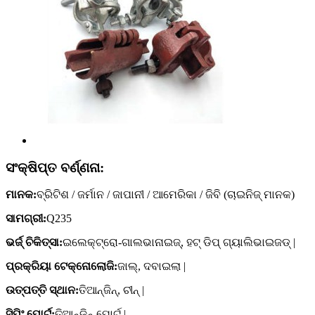
ସଂକ୍ଷିପ୍ତ ବର୍ଣ୍ଣନା:
ମାନକ:
ବ୍ରିଟିଶ / ଜର୍ମାନ / ଜାପାନୀ / ଆମେରିକା / ଜିବି (ଚାଇନିଜ୍ ମାନକ)
ସାମଗ୍ରୀ:
Q235
ଭର୍ଜ୍ ଚିକିତ୍ସା:
ଇଲେକ୍ଟ୍ରୋ-ଗାଲଭାନାଇଜ୍, ହଟ୍ ଡିପ୍ ଗ୍ୟାଲିଭାଇଜଡ୍ |
ପ୍ରକ୍ରିୟା ଟେକ୍ନୋଲୋଜି:
ଜାଲ୍, ଦବାଇଲା |
ଉତ୍ପତ୍ତି ସ୍ଥାନ:
ତିଆନ୍ଜିନ୍, ଚୀନ୍ |
ସିପିଂ ପୋର୍ଟ:
ତିଆନ୍ଜିନ୍ ପୋର୍ଟ |