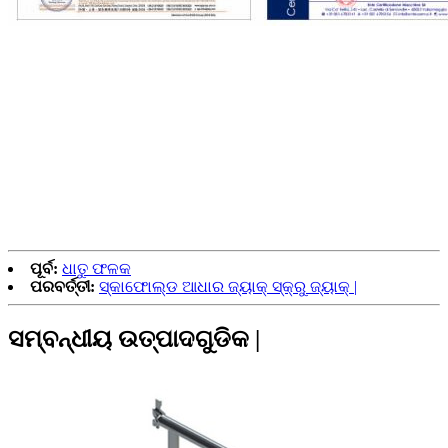
ପୂର୍ବ:
ଧାତୁ ଫଳକ
ପରବର୍ତ୍ତୀ:
ସ୍କାଫୋଲ୍ଡ ଆଧାର ଜ୍ୟାକ୍ ସ୍କ୍ରୁ ଜ୍ୟାକ୍ |
ସମ୍ବନ୍ଧୀୟ ଉତ୍ପାଦଗୁଡିକ |