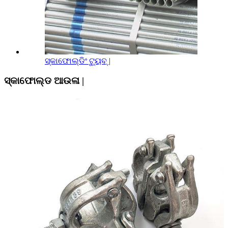
ସ୍କାଫୋଲ୍ଡିଂ ଟ୍ୟୁବ୍ |
ସ୍କାଫୋଲ୍ଡ ଆଉଳା |