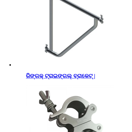
ରିଙ୍ଗକ୍ ଟ୍ରାଇଙ୍ଗଲ୍ ବ୍ରାକେଟ୍ |