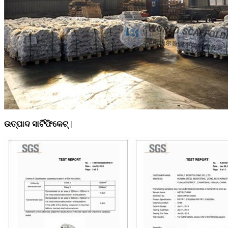
ଉତ୍ପାଦ ସାର୍ଟିଫିକେଟ୍ |