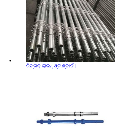
ରିଙ୍ଗକ୍ ଲାଇନ୍ ଷ୍ଟାଣ୍ଡାର୍ଡ |