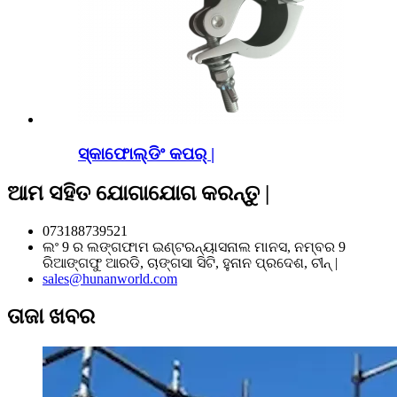
ସ୍କାଫୋଲ୍ଡିଂ କପର୍ |
ଆମ ସହିତ ଯୋଗାଯୋଗ କରନ୍ତୁ |
073188739521
ଲଂ 9 ର ଲଙ୍ଗଫାମ ଇଣ୍ଟରନ୍ୟାସନାଲ ମାନସ, ନମ୍ବର 9
ରିଆଙ୍ଗଫୁ ଆରଡି, ଚାଙ୍ଗସା ସିଟି, ହୁନାନ ପ୍ରଦେଶ, ଚୀନ୍ |
sales@hunanworld.com
ତାଜା ଖବର