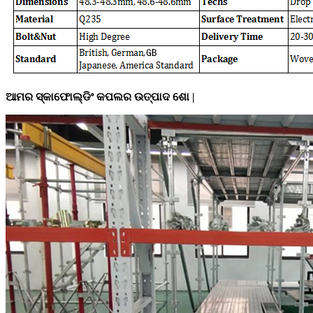
ଆମର ସ୍କାଫୋଲ୍ଡିଂ କପଲର ଉତ୍ପାଦ ଶୋ |