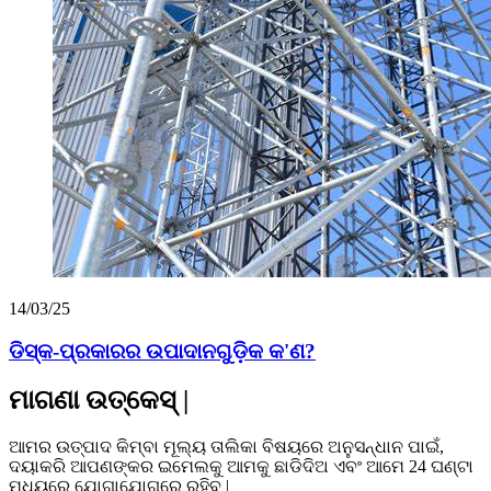
14/03/25
ଡିସ୍କ-ପ୍ରକାରର ଉପାଦାନଗୁଡ଼ିକ କ'ଣ?
ମାଗଣା ଉତ୍କେସ୍ |
ଆମର ଉତ୍ପାଦ କିମ୍ବା ମୂଲ୍ୟ ତାଲିକା ବିଷୟରେ ଅନୁସନ୍ଧାନ ପାଇଁ,
ଦୟାକରି ଆପଣଙ୍କର ଇମେଲକୁ ଆମକୁ ଛାଡିଦିଅ ଏବଂ ଆମେ 24 ଘଣ୍ଟା
ମଧ୍ୟରେ ଯୋଗାଯୋଗରେ ରହିବୁ |