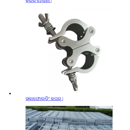
କ୍ରସ୍ ବନ୍ଧନୀ |
ସ୍କାଫୋଲ୍ଡିଂ କପର୍ |