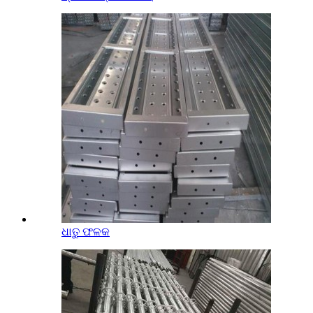
ଧାତୁ ଫଳକ