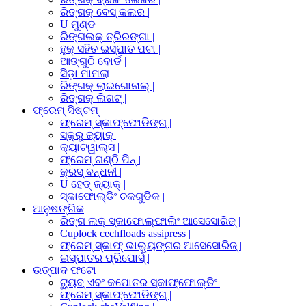
ରିଙ୍ଗକ୍ ବେସ୍ କଲର |
U ମୁଣ୍ଡ
ରିଙ୍ଗଲକ୍ ତ୍ରିରଙ୍ଗା |
ହୁକ୍ ସହିତ ଇସ୍ପାତ ପଟା |
ଆଙ୍ଗୁଠି ବୋର୍ଡ |
ସିଡ଼ା ମାମଲା
ରିଙ୍ଗକ୍ ଲାଇଗୋନାଲ୍ |
ରିଙ୍ଗକ୍ ଲିଗଟ୍ |
ଫ୍ରେମ୍ ସିଷ୍ଟମ୍ |
ଫ୍ରେମ୍ ସ୍କାଫ୍ଫୋଡିଙ୍ଗ୍ |
ସ୍କ୍ରୁ ଜ୍ୟାକ୍ |
କ୍ୟାଟୱାଲ୍ସ |
ଫ୍ରେମ୍ ଗଣ୍ଠି ପିନ୍ |
କ୍ରସ୍ ବନ୍ଧନୀ |
U ହେଡ୍ ଜ୍ୟାକ୍ |
ସ୍କାଫୋଲ୍ଡିଂ ଚକଗୁଡିକ |
ଆନୁଷଙ୍ଗିକ
ରିଙ୍ଗ ଲକ୍ ସ୍କାଫୋଲ୍ଫାଲିଂ ଆସେସୋରିଜ୍ |
Cuplock cechfloads assipress |
ଫ୍ରେମ୍ ସ୍କାଫ୍ ଭାଲ୍ୟୁଙ୍ଗର ଆସେସୋରିଜ୍ |
ଇସ୍ପାତର ପ୍ରିପୋର୍ସ୍ |
ଉତ୍ପାଦ ଫଟୋ
ଟ୍ୟୁବ୍ ଏବଂ କପୋତର ସ୍କାଫ୍ଫୋଲ୍ଡିଂ |
ଫ୍ରେମ୍ ସ୍କାଫ୍ଫୋଡିଙ୍ଗ୍ |