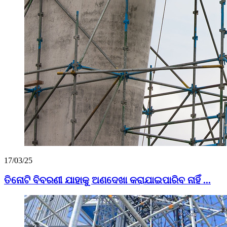
17/03/25
ତିନୋଟି ବିବରଣୀ ଯାହାକୁ ଅଣଦେଖା କରାଯାଇପାରିବ ନାହିଁ ...