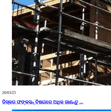
20/03/25
ଡିସ୍କର ଫଙ୍କସନ୍ ବିଷୟରେ ଅଧିକ ଜାଣନ୍ତୁ ...