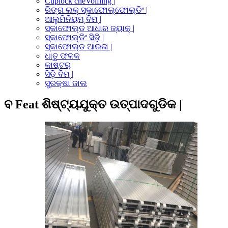
Cuplock cheVolfling |
ରିଙ୍ଗ ଲକ୍ ସ୍କାଫୋଲ୍ଫୋଲ୍ଡିଂ |
ଆଲୁମିନିୟମ୍ ବିମ୍ |
ସ୍କାଫୋଲ୍ଡ ଆଧାର ଜ୍ୟାକ୍ |
ସ୍କାଫୋଲ୍ଡିଂ ସିଡ଼ି |
ସ୍କାଫୋଲ୍ଡ ଆଉଳା |
ଧାତୁ ଫଳକ
କାଷ୍ଟର୍
ସିଡ଼ି ବିମ୍ |
ସୁରକ୍ଷା ଜାଲ
ବ Feat ଶିଷ୍ଟ୍ୟଯୁକ୍ତ ଉତ୍ପାଦଗୁଡିକ |