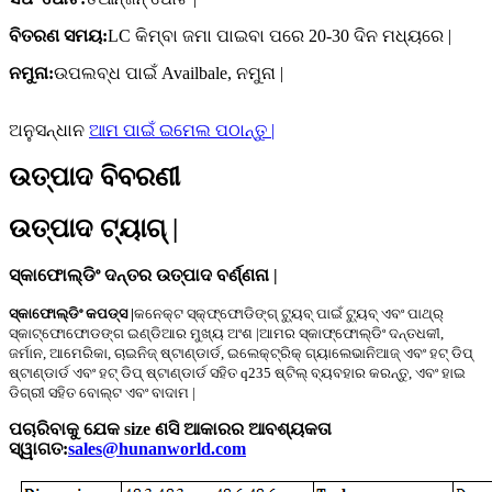
ବିତରଣ ସମୟ:
LC କିମ୍ବା ଜମା ପାଇବା ପରେ 20-30 ଦିନ ମଧ୍ୟରେ |
ନମୁନା:
ଉପଲବ୍ଧ ପାଇଁ Availbale, ନମୁନା |
ଅନୁସନ୍ଧାନ
ଆମ ପାଇଁ ଇମେଲ ପଠାନ୍ତୁ |
ଉତ୍ପାଦ ବିବରଣୀ
ଉତ୍ପାଦ ଟ୍ୟାଗ୍ |
ସ୍କାଫୋଲ୍ଡିଂ ଦନ୍ତର ଉତ୍ପାଦ ବର୍ଣ୍ଣନା |
ସ୍କାଫୋଲ୍ଡିଂ କପଡ୍ସ |
କନେକ୍ଟ ସ୍କ୍ଫ୍ଫୋଡିଙ୍ଗ୍ ଟ୍ୟୁବ୍ ପାଇଁ ଟ୍ୟୁବ୍ ଏବଂ ପାଥ୍ର୍
ସ୍କାଟ୍ଫୋଫୋଡଙ୍ଗ ଇଣ୍ଡିଆର ମୁଖ୍ୟ ଅଂଶ |
ଆମର ସ୍କାଫ୍ଫୋଲ୍ଡିଂ ଦନ୍ତଧକୀ,
ଜର୍ମାନ, ଆମେରିକା, ଚାଇନିଜ୍ ଷ୍ଟାଣ୍ଡାର୍ଡ, ଇଲେକ୍ଟ୍ରିକ୍ ଗ୍ୟାଲେଭାନିଆଜ୍ ଏବଂ ହଟ୍ ଡିପ୍
ଷ୍ଟାଣ୍ଡାର୍ଡ ଏବଂ ହଟ୍ ଡିପ୍ ଷ୍ଟାଣ୍ଡାର୍ଡ ସହିତ q235 ଷ୍ଟିଲ୍ ବ୍ୟବହାର କରନ୍ତୁ, ଏବଂ ହାଇ
ଡିଗ୍ରୀ ସହିତ ବୋଲ୍ଟ ଏବଂ ବାଦାମ |
ପଚାରିବାକୁ ଯେକ size ଣସି ଆକାରର ଆବଶ୍ୟକତା
ସ୍ୱାଗତ:
sales@hunanworld.com