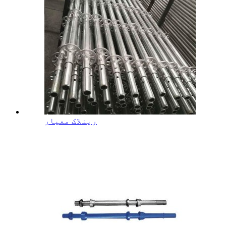
رینلاک معیار