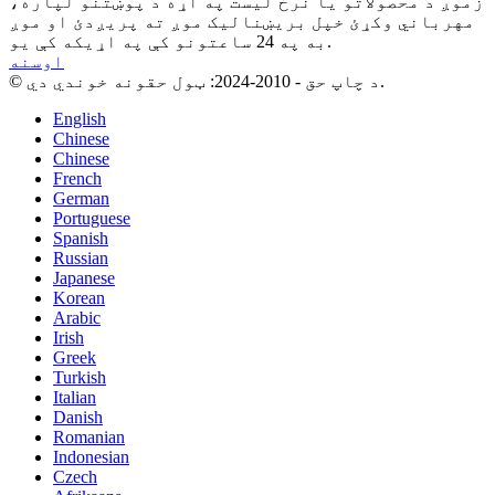
زموږ د محصولاتو یا نرخ لیست په اړه د پوښتنو لپاره،
مهرباني وکړئ خپل بریښنالیک موږ ته پریږدئ او موږ
به په 24 ساعتونو کې په اړیکه کې یو.
اوسنه
© د چاپ حق - 2010-2024: ټول حقونه خوندي دي.
English
Chinese
Chinese
French
German
Portuguese
Spanish
Russian
Japanese
Korean
Arabic
Irish
Greek
Turkish
Italian
Danish
Romanian
Indonesian
Czech