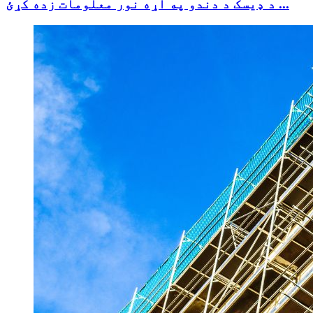
د ډیسک د دندو په اړه نور معلومات زده کړئ ...