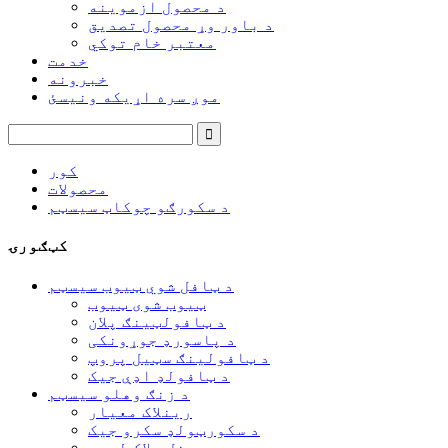
د محصول ازموینه
د باور وړ محصول تصدیق
معتبر خام توکي
خدمت
خبرونه
موږ سره اړیکه ونیسئ
کور
محصولات
د سکورګو چوکاټ سیسټم
کټګورۍ
د ټافل شوي ټیوب سیسټم
ټیوب شوی ټیوب
د ټافولټینګ پلان
د پاسورډ جوړونکی
د ټافولینګ سټیل پروپ
د ټافولډ اډې جیک
د زنګ وهلو سیسټم
رینلاک معیار
د سکورټولډ سکرو جیک
رینل بلاک لیجر