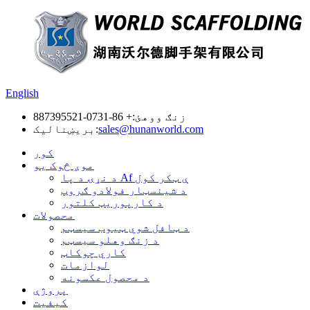
English
زنګ ووهئ:
+ 86-0731-887395521
sales@hunanworld.com
بریښنالیک:
کور
موږ څوک یو
د نړۍ د پا Af ې ټکر کول
د شینسټار فولادو ګروپ
د کارپوریټ کلتور
محصولات
د ټافل شوي ټیوب سیسټم
د زنګ وهلو سیسټم
کاري چوکاټ
لوازمات
د محصول عکسونه
پروژې
کیفیت