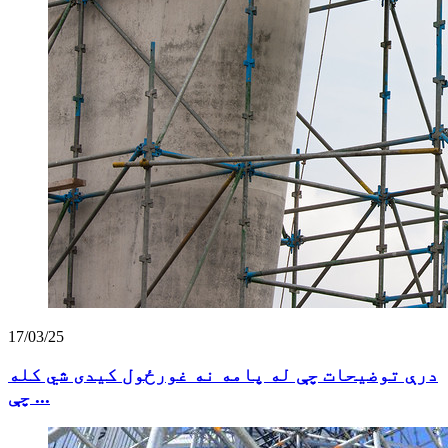
17/03/25
درې توضیحات چې له پامه نه غورځول کیدی شي کله
چې ...