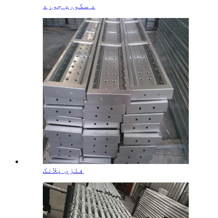
د سکورډ جوړه
فلزي پلانک