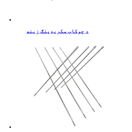
د چوکاټ سکریډینګ زینه