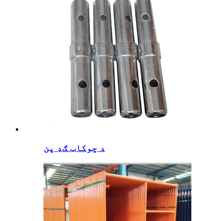
د چوکاټ ګډ پن