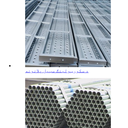
د سکورټولینګ سټیل پلانونه