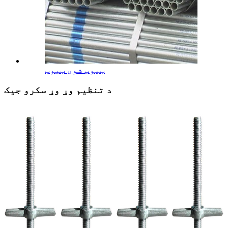
ټیوب شوی ټیوب
د تنظیم وړ وړ سکرو جیک