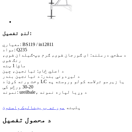
لنډ تفصیل:
معیاري: BS119 / in12811
مواد: Q235
د سطحي درملنه: ای ګورجان شوی، ګرم ډپ-ګیلدان شوی،
رنګ شوی
ماق: 1 ټنه
د اصلي ځای: تیانجین، چین
د لیږدونې بندر: د تیانجین بندر
وخت ورنه کړئ: د LC یا زیرمو ترلاسه کولو وروسته په
20-30 ورځو کې
نمونه: ureilbale، د وړیا لپاره نمونه
پلټنه
موږ ته بریښنالیک واستوئ
د محصول تفصیل