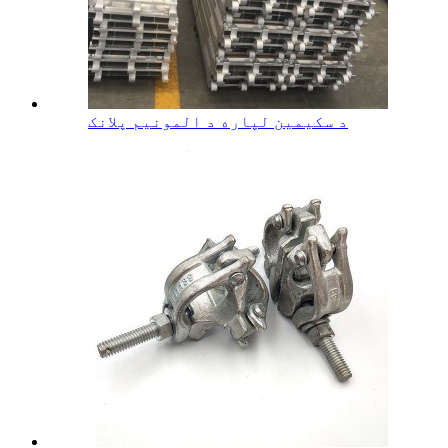
د سکیمین لپاره د المونیم پلانک