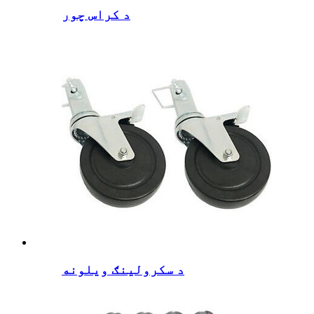
د کراس چور
د سکرولینګ ویلونه