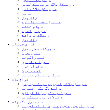
د رینګل بلاک بریډینګ لیجر
د رینګل بلاک کالر
ته سر
زنګ وهل
د سټیل تخت د هک سره
د پښو تخته
د زینې قضیه
رینلاک برداشت
زنګ وهل
کاري چوکاټ
د چوکاټ سکریجول
سکرو جیک
کیټ واکونه
د چوکاټ ګډ پن
د کراس چور
ته سر جیک
د سکرولینګ ویلونه
لوازمات
د رینل بلاک پاسورډولینګ لوازمو
د لغت لاک سکرافلونه
د چوکاټ سکریډینګ لوازم
د فولادو پروپلیکونه
د محصول عکسونه
ټیوب او جوړه جوړه شوې پانګه اچونه