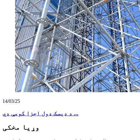
14/03/25
د ډیسک ډول اجزا کومې دي ...
وړیا مخکی