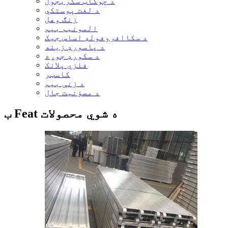
د چوکاټ سکریجول
د لغت پوستکي
زنګ وهل
المونیم بیم
د سکاافروفولډ اساس جیک
د پاسورډ زینه
د سکورډ جوړه
فلزي پلانک
کاسټر
د زنې بیم
د مصؤنیت جال
ب Feat ه شوي محصولات