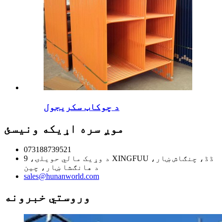
د چوکاټ سکریجول
موږ سره اړیکه ونیسئ
073188739521
د وړيک مالي حویلۍ، 9 XINGFUU ڈڈ، چنګاش ښار،
د هانګشا ښار، چین
sales@hunanworld.com
وروستي خبرونه