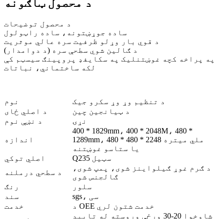
د محصول ټاګونه
د محصول توضیحات
ساده جوړښتونه، ساده راټولول
د قوي بار وړلو ظرفیت سره عالي موثریت
د ګالین شوي سطحې سره (د دوامدار)
په پراخه کچه غوښتنلیک په سکایفډ پروپینګ سیسټم کې
لکه ساختماني، نباتات
د تنظیم وړ وړ سکرو جیک
نوم
د ټیانجین چین
د اصلي ځای
نړۍ
د نښې نوم
400 * 1829mm، 400 * 2048M، 480 *
1289mm، 480 * 480 * 2248 ملي میتره
اندازه
یا ستاسو غوښتنه
Q235 سټیل
اصلي توکي
د ګرم غوړ ګیلواینز شوی، پمپ شوی،
د سطحي درملنه
ګالجنس شوی
سلور
رنګ
sgs، سی
سند
د OEE خدمت شتون لري
خدمت
شاوخوا 20-30 ورځې وروسته له تایید