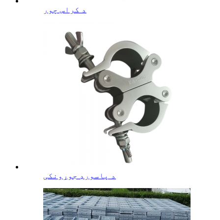
د کراس چور
د پاسورډ جوړونکی