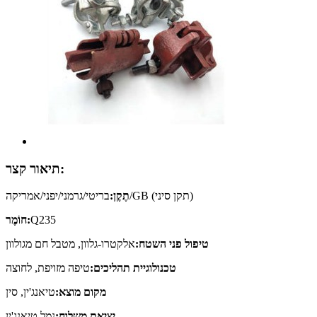
תיאור קצר:
תֶקֶן:
בריטי/גרמני/יפני/אמריקה/GB (תקן סיני)
חוֹמֶר:
Q235
אלקטרו-גלוון, מטבל חם מגולוון
טיפול פני השטח:
טיפה מזויפת, לחוצה
טכנולוגיית תהליכים:
טיאנג'ין, סין
מקום מוצא:
נמל טיאנג'ין
יציאת משלוח: