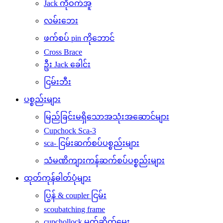
Jack ကိုဝက်အူ
လမ်းဘေး
ဖက်စပ် pin ကိုဘောင်
Cross Brace
ဦး Jack ခေါင်း
ငြမ်းဘီး
ပစ္စည်းများ
မြည်ခြင်းမရှိသောအသုံးအဆောင်များ
Cupchock Sca-3
sca- ငြမ်းဆက်စပ်ပစ္စည်းများ
သံမဏိကျားကန်ဆက်စပ်ပစ္စည်းများ
ထုတ်ကုန်ဓါတ်ပုံများ
ပြွန် & coupler ငြမ်း
scoubatching frame
cupchollock မုတ်ဆိတ်မွေး