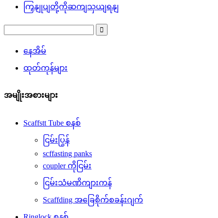
ကြှနျုပျတို့ကိုဆကျသှယျရနျ
နေအိမ်
ထုတ်ကုန်များ
အမျိုးအစားများ
Scaffstt Tube စနစ်
ငြမ်းပြွန်
scffasting panks
coupler ကိုငြမ်း
ငြမ်းသံမဏိကျားကန်
Scaffding အခြေစိုက်စခန်းဂျက်
Ringlock စနစ်