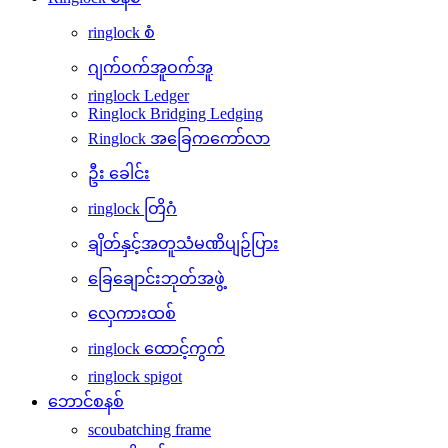
ringlock စံ
ဂျက်ဝက်အူဝက်အူ
ringlock Ledger
Ringlock Bridging Ledging
Ringlock အခြေကကော်လာ
ဦး ခေါင်း
ringlock တြိဂံ
ချိတ်နှင့်အတူသံမဏိပျဉ်ပြား
ခြေချောင်းဘုတ်အဖွဲ့
လှေကားထစ်
ringlock ထောင့်ကွက်
ringlock spigot
ဘောင်စနစ်
scoubatching frame