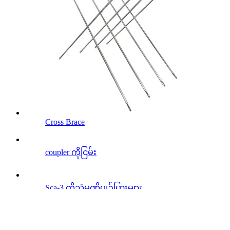
Cross Brace
coupler ကိုငြမ်း
Sca-3 ကိုသံမဏိပျဉ်ပြားများ
ငြမ်းပြွန်