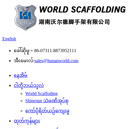
English
ခေါ်ဆိုမှု:
+ 86-07311-8873952111
အီးမေးလ်:
sales@hunanworld.com
နေအိမ်
ငါတို့ဘယ်သူလဲ
World Scaffoding
Shinestar သံမဏိအုပ်စု
ကော်ပိုရိတ်ယဉ်ကျေးမှု
ထုတ်ကုန်များ