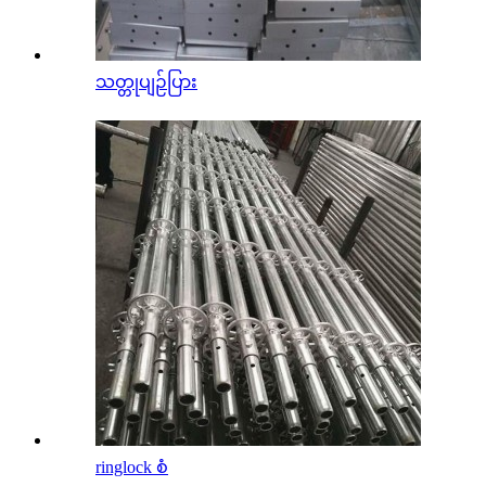
သတ္တုပျဉ်ပြား
ringlock စံ