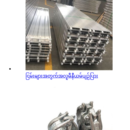
ငြမ်းများအတွက်အလူမီနီယမ်ပျဉ်ပြား