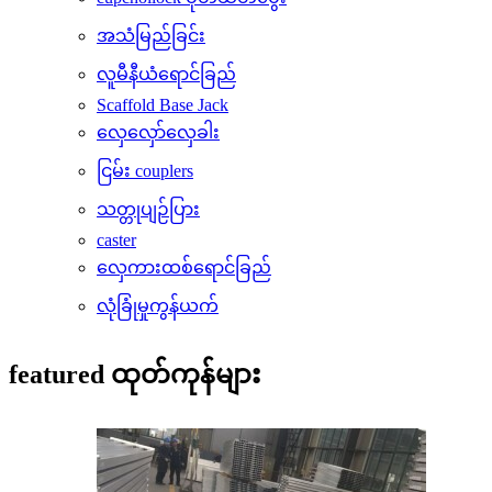
အသံမြည်ခြင်း
လူမီနီယံရောင်ခြည်
Scaffold Base Jack
လှေလှော်လှေခါး
ငြမ်း couplers
သတ္တုပျဉ်ပြား
caster
လှေကားထစ်ရောင်ခြည်
လုံခြုံမှုကွန်ယက်
featured ထုတ်ကုန်များ