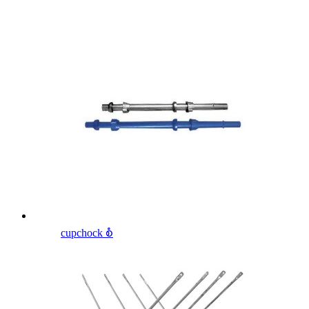
cupchock စံ