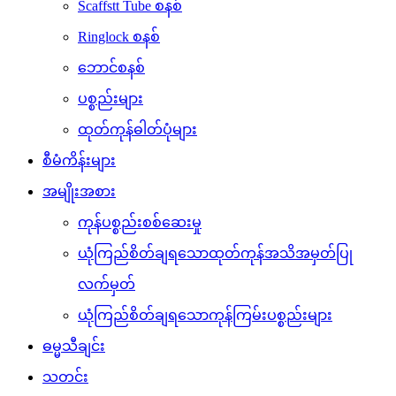
Scaffstt Tube စနစ်
Ringlock စနစ်
ဘောင်စနစ်
ပစ္စည်းများ
ထုတ်ကုန်ဓါတ်ပုံများ
စီမံကိန်းများ
အမျိုးအစား
ကုန်ပစ္စည်းစစ်ဆေးမှု
ယုံကြည်စိတ်ချရသောထုတ်ကုန်အသိအမှတ်ပြု
လက်မှတ်
ယုံကြည်စိတ်ချရသောကုန်ကြမ်းပစ္စည်းများ
ဓမ္မသီချင်း
သတင်း