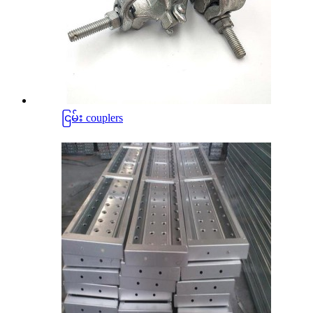
ငြမ်း couplers