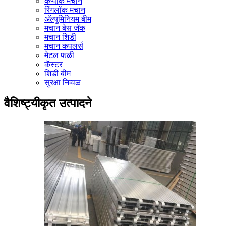
कप्पॉक मचान
रिंगलॉक मचान
अ‍ॅल्युमिनियम बीम
मचान बेस जॅक
मचान शिडी
मचान कपलर्स
मेटल फळी
कॅस्टर
शिडी बीम
सुरक्षा निव्वळ
वैशिष्ट्यीकृत उत्पादने