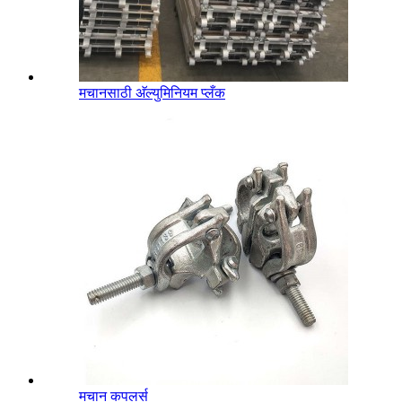
मचानसाठी अ‍ॅल्युमिनियम प्लँक
मचान कपलर्स