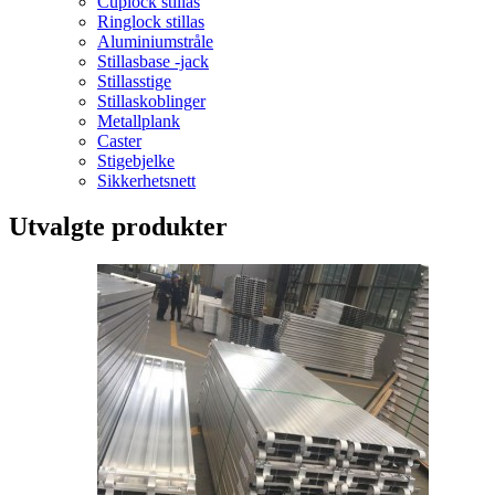
Cuplock stillas
Ringlock stillas
Aluminiumstråle
Stillasbase -jack
Stillasstige
Stillaskoblinger
Metallplank
Caster
Stigebjelke
Sikkerhetsnett
Utvalgte produkter