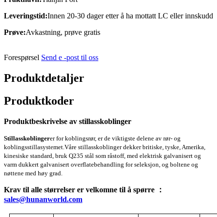
Leveringstid:
Innen 20-30 dager etter å ha mottatt LC eller innskudd
Prøve:
Avkastning, prøve gratis
Forespørsel
Send e -post til oss
Produktdetaljer
Produktkoder
Produktbeskrivelse av stillasskoblinger
Stillasskoblinger
er for koblingsrør, er de viktigste delene av rør- og
koblingsstillasystemet.
Våre stillasskoblinger dekker britiske, tyske, Amerika,
kinesiske standard, bruk Q235 stål som råstoff, med elektrisk galvanisert og
varm dukkert galvanisert overflatebehandling for seleksjon, og boltene og
nøttene med høy grad.
Krav til alle størrelser er velkomne til å spørre ：
sales@hunanworld.com