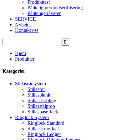
Produkttest
Pålitelig produktsertifisering
Pålitelige råvarer
SERVICE
Nyheter
Kontakt oss
Hjem
Produkter
Kategorier
Stillasrørsystem
Stillasrør
Stillasplank
Stillasskobling
Stillasstålprop
Stillasbase Jack
Ringlock System
Ringlock Standard
Stillasskrue Jack
Ringlock Ledger
Ringlock Bridging Ledger