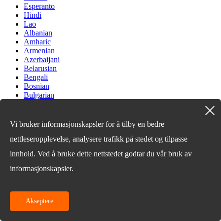
Esperanto
Hindi
Lao
Albanian
Amharic
Armenian
Azerbaijani
Belarusian
Bengali
Bosnian
Bulgarian
Cebuano
Chichewa
Corsican
Vi bruker informasjonskapsler for å tilby en bedre
Croatian
nettleseropplevelse, analysere trafikk på stedet og tilpasse
Dutch
Estonian
innhold. Ved å bruke dette nettstedet godtar du vår bruk av
Filipino
Finnish
informasjonskapsler.
Frisian
Galician
Georgian
Gujarati
Akseptere
Haitian
Hausa