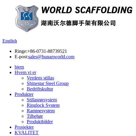
English
Ringe:
+86-0731-88739521
E-post:
sales@hunanworld.com
hjem
Hvem vi er
Verdens stillas
Shinestar Steel Group
Bedriftskultur
Produkter
Stillasrørsystem
Ringlock System
Rammesystem
Tilbehør
Produktbilder
Prosjekter
KVALITET