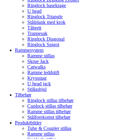
Ringlock basekrage
U head
Ringlock Triangle
Stålplank med krok
Tåbrett
Trappesak
Ringlock Diagonal
Ringlock Spigot
Rammesystem
Ramme stillas
Skrue Jack
Catwalks
Ramme leddstift
Kryssstag
U head jack
Stillashjul
Tilbehør
Ringlock stillas tilbehør
Cuplock stillas tilbehør
Ramme stillas tilbehør
Stålforekomst tilbehør
Produktbilder
Tube & Coupler stillas
Ramme stillas