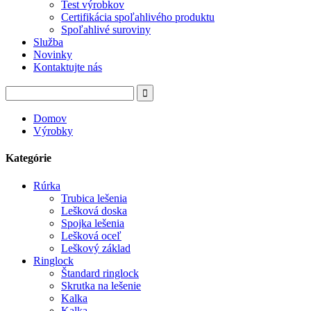
Test výrobkov
Certifikácia spoľahlivého produktu
Spoľahlivé suroviny
Služba
Novinky
Kontaktujte nás
Domov
Výrobky
Kategórie
Rúrka
Trubica lešenia
Lešková doska
Spojka lešenia
Lešková oceľ
Leškový základ
Ringlock
Štandard ringlock
Skrutka na lešenie
Kalka
Kalka