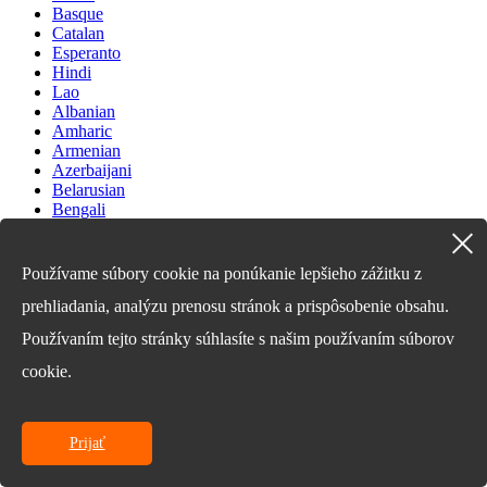
Basque
Catalan
Esperanto
Hindi
Lao
Albanian
Amharic
Armenian
Azerbaijani
Belarusian
Bengali
Bosnian
Bulgarian
Cebuano
Používame súbory cookie na ponúkanie lepšieho zážitku z
Chichewa
prehliadania, analýzu prenosu stránok a prispôsobenie obsahu.
Corsican
Croatian
Používaním tejto stránky súhlasíte s našim používaním súborov
Dutch
Estonian
cookie.
Filipino
Finnish
Frisian
Galician
Prijať
Georgian
Gujarati