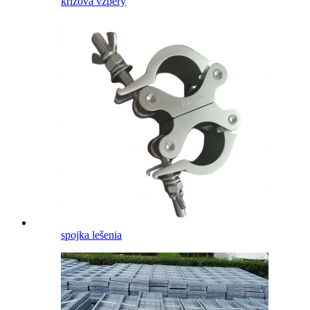
krížová vzpery
spojka lešenia