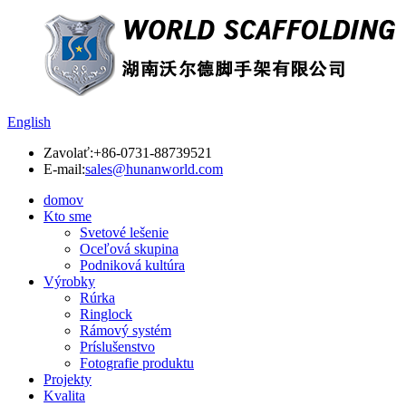
English
Zavolať:
+86-0731-88739521
E-mail:
sales@hunanworld.com
domov
Kto sme
Svetové lešenie
Oceľová skupina
Podniková kultúra
Výrobky
Rúrka
Ringlock
Rámový systém
Príslušenstvo
Fotografie produktu
Projekty
Kvalita