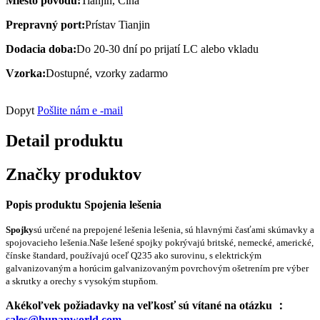
Miesto pôvodu:
Tianjin, Čína
Prepravný port:
Prístav Tianjin
Dodacia doba:
Do 20-30 dní po prijatí LC alebo vkladu
Vzorka:
Dostupné, vzorky zadarmo
Dopyt
Pošlite nám e -mail
Detail produktu
Značky produktov
Popis produktu Spojenia lešenia
Spojky
sú určené na prepojené lešenia lešenia, sú hlavnými časťami skúmavky a
spojovacieho lešenia.
Naše lešené spojky pokrývajú britské, nemecké, americké,
čínske štandard, používajú oceľ Q235 ako surovinu, s elektrickým
galvanizovaným a horúcim galvanizovaným povrchovým ošetrením pre výber
a skrutky a orechy s vysokým stupňom.
Akékoľvek požiadavky na veľkosť sú vítané na otázku ：
sales@hunanworld.com