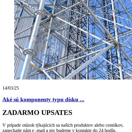
14/03/25
Aké sú komponenty typu disku ...
ZADARMO UPSATES
V prípade otázok týkajúcich sa našich produktov alebo cenníkov,
zanechajte nám e -mail a my budeme v kontakte do 24 hodín.