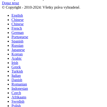
Dotaz teraz
© Copyright - 2010-2024: Všetky práva vyhradené.
English
Chinese
Chinese
French
German
Portuguese
Spanish
Russian
Japanese
Korean
Arabic
Irish
Greek
Turkish
Italian
Danish
Romanian
Indonesian
Czech
Afrikaans
Swedish
Polish