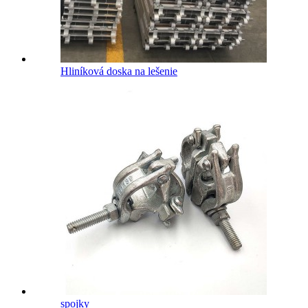
Hliníková doska na lešenie
spojky