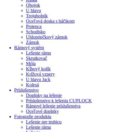
Obojok
U hlavu
Trojuholník
Oceľová doska s háčikom
Prstenca
Schodisko
Uhlopriečkový zámok
Zámok
Rámový systém
Lešenie rámu
Skrutkovač
Móla
Kĺbový kolík
Krížová vzpery
U hlavu Jack
Kolesá
Príslušenstvo
Doplnky na lešenie
Príslušenstvo k lešeniu CUPLOCK
Rámové lešenie príslušenstva
Oceľové doplnky
Fotografie produktu
Lešenie pre trubicu
Lešenie rámu