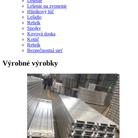
Lešenie
Lešenie na zvonenie
Hliníkový lúč
Lešidlo
Rebrík
Spojky
Kovová doska
Kotúč
Rebrík
Bezpečnostná sieť
Výrobné výrobky