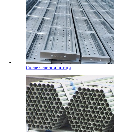
Скеле челични штици