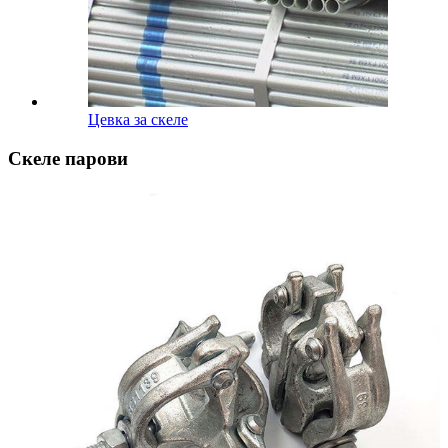
Цевка за скеле
Скеле парови