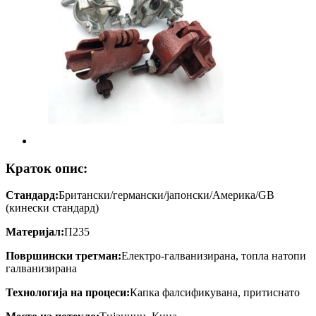
Краток опис:
Стандард:
Британски/германски/јапонски/Америка/GB
(кинески стандард)
Материјал:
П235
Површински третман:
Електро-галванизирана, топла натопи
галванизирана
Технологија на процеси:
Капка фалсификувана, притиснато