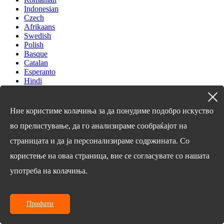
Indonesian
Czech
Afrikaans
Swedish
Polish
Basque
Catalan
Esperanto
Hindi
Lao
Albanian
Amharic
Ние користиме колачиња за да понудиме подобро искуство
Armenian
Azerbaijani
во прелистување, да го анализираме сообраќајот на
Belarusian
страницата и да ја персонализираме содржината. Со
Bengali
Bosnian
користење на оваа страница, вие се согласувате со нашата
Bulgarian
Cebuano
употреба на колачиња.
Chichewa
Corsican
Croatian
Прифати
Dutch
Estonian