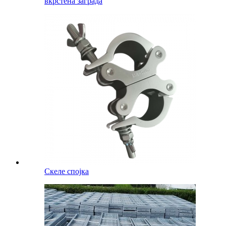
вкрстена заграда
Скеле спојка