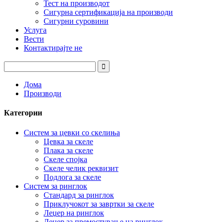
Тест на производот
Сигурна сертификација на производи
Сигурни суровини
Услуга
Вести
Контактирајте не
Дома
Производи
Категории
Систем за цевки со скелиња
Цевка за скеле
Плака за скеле
Скеле спојка
Скеле челик реквизит
Подлога за скеле
Систем за ринглок
Стандард за ринглок
Приклучокот за завртки за скеле
Леџер на ринглок
Леџер за премостување на ринглок