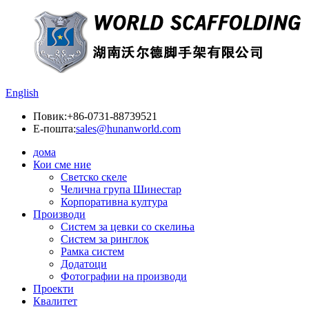
English
Повик:
+86-0731-88739521
Е-пошта:
sales@hunanworld.com
дома
Кои сме ние
Светско скеле
Челична група Шинестар
Корпоративна култура
Производи
Систем за цевки со скелиња
Систем за ринглок
Рамка систем
Додатоци
Фотографии на производи
Проекти
Квалитет