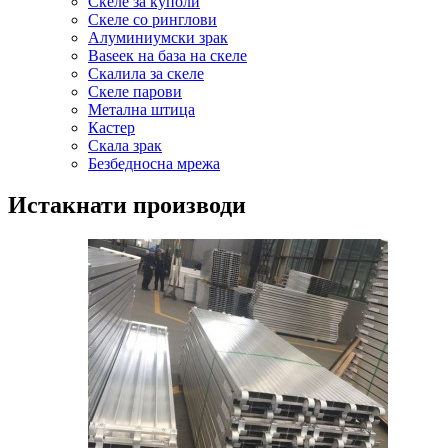
Скеле за куполи
Скеле со ринглови
Алуминиумски зрак
Baseек на база на скеле
Скалила за скеле
Скеле парови
Метална штица
Кастер
Скала зрак
Безбедносна мрежа
Истакнати производи