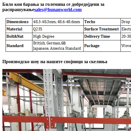
Било кои барања за големина се добредојдени за
распрашување
sales@hunanworld.com
Производско шоу на нашите спојници за скелиња