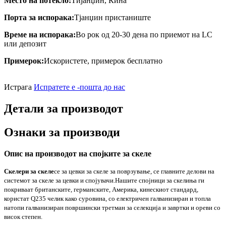
Место на потекло:
Тијанџин, Кина
Порта за испорака:
Тјанџин пристаниште
Време на испорака:
Во рок од 20-30 дена по приемот на LC
или депозит
Примерок:
Искористете, примерок бесплатно
Истрага
Испратете е -пошта до нас
Детали за производот
Ознаки за производи
Опис на производот на спојките за скеле
Скелери за скеле
се за цевки за скеле за поврзување, се главните делови на
системот за скеле за цевки и спојувачи.
Нашите спојници за скелиња ги
покриваат британските, германските, Америка, кинескиот стандард,
користат Q235 челик како суровина, со електричен галванизиран и топла
натопи галванизиран површински третман за селекција и завртки и ореви со
висок степен.