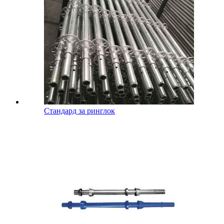
Стандард за ринглок