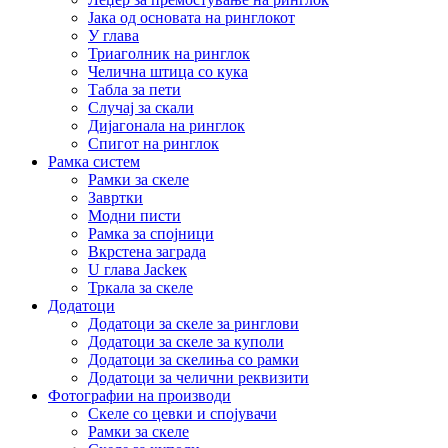
Јака од основата на ринглокот
У глава
Триаголник на ринглок
Челична штица со кука
Табла за пети
Случај за скали
Дијагонала на ринглок
Спигот на ринглок
Рамка систем
Рамки за скеле
Завртки
Модни писти
Рамка за спојници
Вкрстена заграда
U глава Jackек
Тркала за скеле
Додатоци
Додатоци за скеле за ринглови
Додатоци за скеле за куполи
Додатоци за скелиња со рамки
Додатоци за челични реквизити
Фотографии на производи
Скеле со цевки и спојувачи
Рамки за скеле