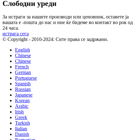
Слободни уреди
За истраги за нашите производи или ценовник, оставете ја
вашата е -пошта до нас и ние ќе бидеме во контакт во рок од
24 часа.
истрага сега
© Copyright - 2010-2024: Сите права се задржани.
English
Chinese
Chinese
French
German
Portuguese
Spanish
Russian
Japanese
Korean
Arabic
Irish
Greek
Turkish
Italian
Danish
Romanian