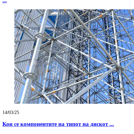
...
14/03/25
Кои се компонентите на типот на дискот ...