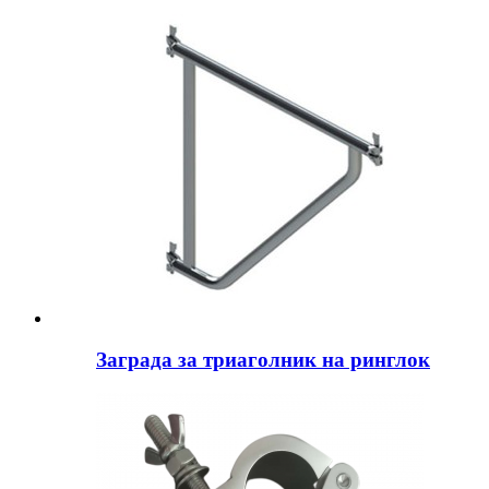
Заграда за триаголник на ринглок