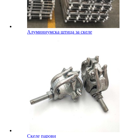
Алуминиумска штица за скеле
Скеле парови