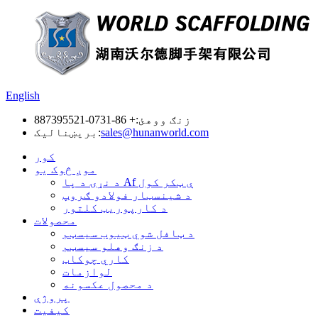
English
زنګ ووهئ:
+ 86-0731-887395521
sales@hunanworld.com
بریښنالیک:
کور
موږ څوک یو
د نړۍ د پا Af ې ټکر کول
د شینسټار فولادو ګروپ
د کارپوریټ کلتور
محصولات
د ټافل شوي ټیوب سیسټم
د زنګ وهلو سیسټم
کاري چوکاټ
لوازمات
د محصول عکسونه
پروژې
کیفیت