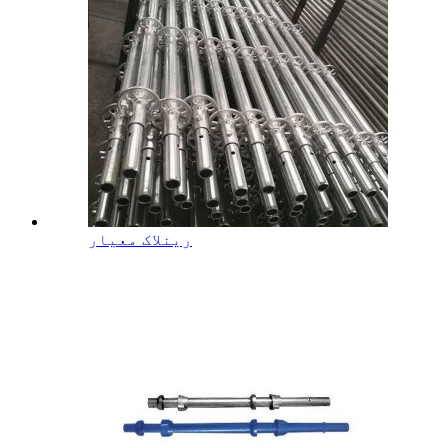
رینلاک معیار