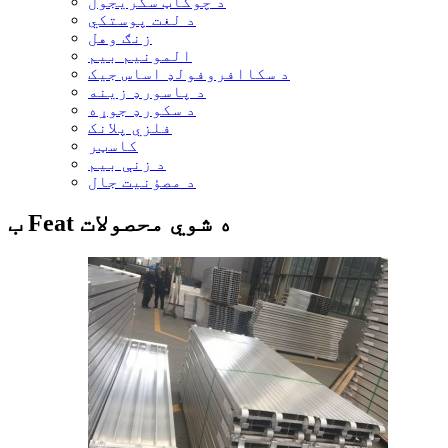
د چوکاټ سکریجول
د لغت پوستکي
زنګ وهل
المونیم بیم
د سکاافروفولډ اساس جیک
د پاسورډ زینه
د سکورډ جوړه
فلزي پلانک
کاسټر
د زنې بیم
د مصؤنیت جال
ب Feat ه شوي محصولات