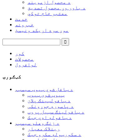
د محصول ازموینه
د باور وړ محصول تصدیق
معتبر خام توکي
خدمت
خبرونه
موږ سره اړیکه ونیسئ
کور
محصولات
لوافرول
کټګورۍ
د ټافل شوي ټیوب سیسټم
ټیوب شوی ټیوب
د ټافولټینګ پلان
د پاسورډ جوړونکی
د ټافولینګ سټیل پروپ
د ټافولډ اډې جیک
د زنګ وهلو سیسټم
رینلاک معیار
د سکورټولډ سکرو جیک
رینل بلاک لیجر