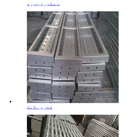
د سکورډ جوړه
فلزي پلانک