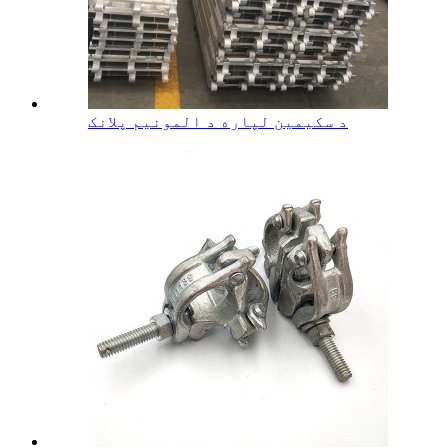
د سکیمین لپاره د المونیم پلانک