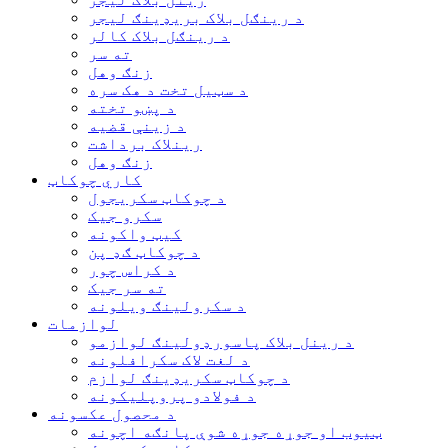
د رینګل بلاک بریډینګ لیجر
د رینګل بلاک کالر
ته سر
زنګ وهل
د سټیل تخت د هک سره
د پښو تخته
د زینې قضیه
رینلاک برداشت
زنګ وهل
کاري چوکاټ
د چوکاټ سکریجول
سکرو جیک
کیټ واکونه
د چوکاټ ګډ پن
د کراس چور
ته سر جیک
د سکرولینګ ویلونه
لوازمات
د رینل بلاک پاسورډولینګ لوازمو
د لغت لاک سکرافلونه
د چوکاټ سکریډینګ لوازم
د فولادو پروپلیکونه
د محصول عکسونه
ټیوب او جوړه جوړه شوې پانګه اچونه