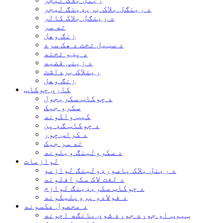
د رینګل بلاک بریډینګ لیجر
د رینګل بلاک کالر
ته سر
زنګ وهل
د سټیل تخت د هک سره
د پښو تخته
د زینې قضیه
رینلاک برداشت
زنګ وهل
کاري چوکاټ
د چوکاټ سکریجول
سکرو جیک
کیټ واکونه
د چوکاټ ګډ پن
د کراس چور
ته سر جیک
د سکرولینګ ویلونه
لوازمات
د رینل بلاک پاسورډولینګ لوازمو
د لغت لاک سکرافلونه
د چوکاټ سکریډینګ لوازم
د فولادو پروپلیکونه
د محصول عکسونه
ټیوب او جوړه جوړه شوې پانګه اچونه