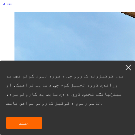
د ...
موږ کوکیزونه کاروو چې د غوره لټون کولو تجربه
وړاندې کړو، تحلیل کوم چې د سایټ ترافیک، او
مینځپانګه شخصي کړي. د دې سایټ په کارولو سره،
تاسو زموږ د کوکیز کارولو موافق یاست.
ومنه