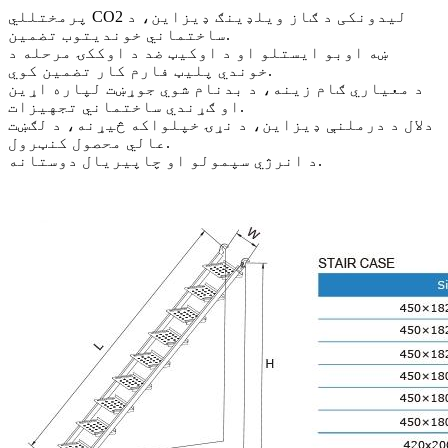
پرمختللي CO2 لیدونکی د ګاز ویلډینګ ډیزاین، د
ساختماني خوندیتوب تضمین.
ښه اوبو ایستلو او د اوکیټ ضد د اوککۍ مرحله د
خوندي پلیټ فارم کار تضمین کوي.
د معیاري ګام زینه، د بدنام شوي جوړښت لپاره اړین
او ګړندي ساختماني تجهیزات.
دلال د درملنې ډیزاین، د نړۍ خپلواکه څیړنه، د لګښت
عالي محصول کنټرول.
د انرژي سپمولو او چاپیریال دوستانه.