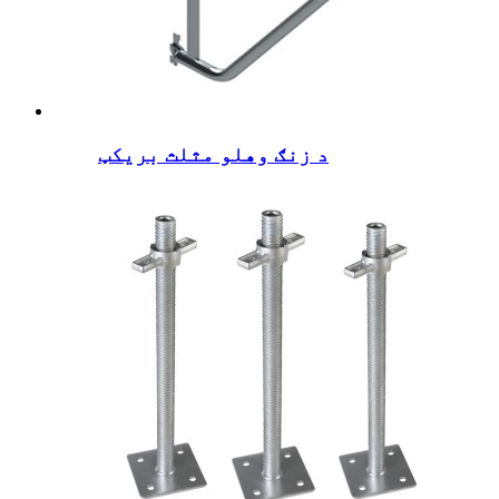
د زنګ وهلو مثلث بریکټ