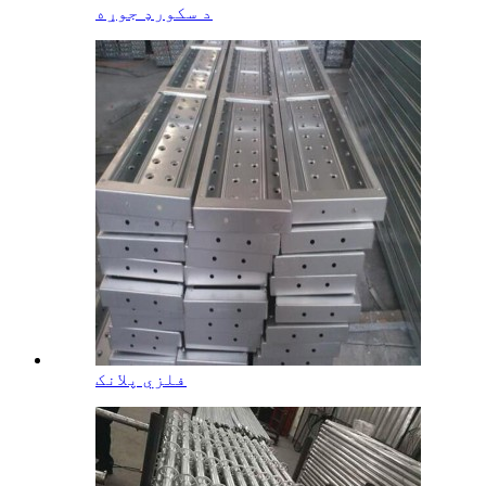
د سکورډ جوړه
فلزي پلانک