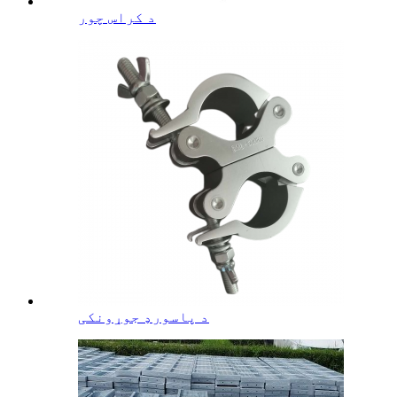
د کراس چور
د پاسورډ جوړونکی