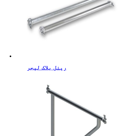
رینل بلاک لیجر