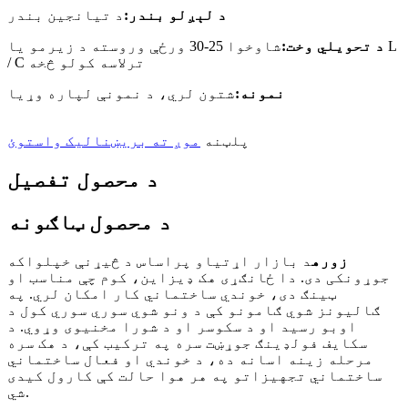
د لېږلو بندر:
د تیانجین بندر
د تحویلي وخت:
شاوخوا 25-30 ورځې وروسته د زیرمو یا L
/ C ترلاسه کولو څخه
نمونه:
شتون لري، د نمونې لپاره وړیا
پلټنه
موږ ته بریښنالیک واستوئ
د محصول تفصیل
د محصول ټاګونه
زوره
د بازار اړتیاو پراساس د څیړنې خپلواکه
جوړونکی دی. دا ځانګړی هک ډیزاین، کوم چې مناسب او
ټینګ دی، خوندي ساختماني کار امکان لري. په
ګالیونز شوي ګامونو کې د ونو شوي سوري سوري کول د
اوبو رسید او د سکوسر او د شورا مخنیوی وړوي. د
سکایف فولډینګ جوړښت سره په ترکیب کې، د هک سره
مرحله زینه اسانه ده، د خوندي او فعال ساختماني
ساختماني تجهیزاتو په هر هوا حالت کې کارول کیدی
شي.