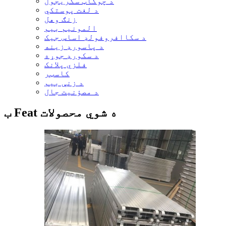
د چوکاټ سکریجول
د لغت پوستکي
زنګ وهل
المونیم بیم
د سکاافروفولډ اساس جیک
د پاسورډ زینه
د سکورډ جوړه
فلزي پلانک
کاسټر
د زنې بیم
د مصؤنیت جال
ب Feat ه شوي محصولات