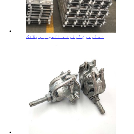
د سکیمین لپاره د المونیم پلانک