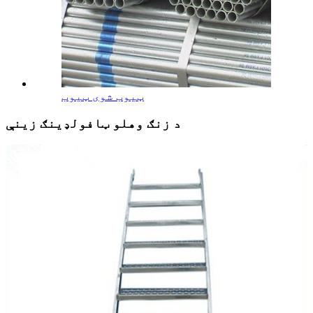
ټیوب شوی ټیوب
د زنګ وهلو ټافولډینګ زینې