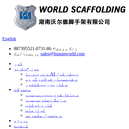
English
زنګ ووهئ:
+ 86-0731-887395521
sales@hunanworld.com
بریښنالیک:
کور
موږ څوک یو
د نړۍ د پا Af ې ټکر کول
د شینسټار فولادو ګروپ
د کارپوریټ کلتور
محصولات
د ټافل شوي ټیوب سیسټم
د زنګ وهلو سیسټم
کاري چوکاټ
لوازمات
د محصول عکسونه
پروژې
کیفیت