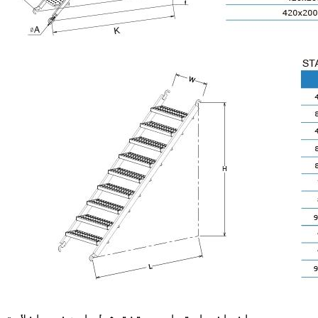
د اندازې اړتیاوې د تفتیش لپاره ښه راغلاست