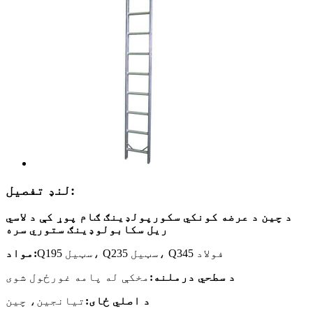
لنډ تفصیل:
د چین د عرضه کونکي سکورپولډینګ ګام پوړ کې د لاسي
ریل سکابولوډینګ ستوري سره
Q195 سټیل، Q235 سټیل، Q345 فولاد
مواد:
د سطحي درملنه:
مخکې له پامه غورځول شوی
د اصلي ځای:
تیانجین، چین