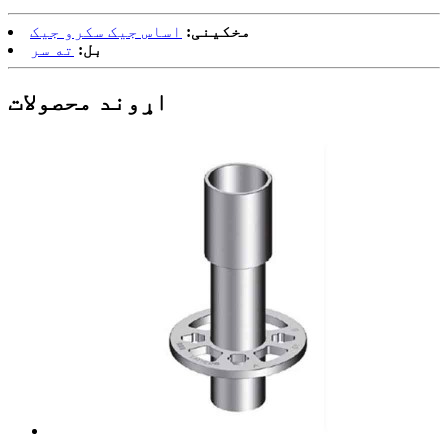
مخکینی:
اساس جیک سکرو جیک
بل:
ته سر
اړوند محصولات