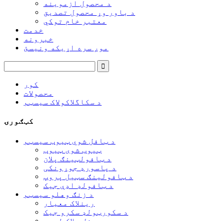
د محصول ازموینه
د باور وړ محصول تصدیق
معتبر خام توکي
خدمت
خبرونه
موږ سره اړیکه ونیسئ
کور
محصولات
د سکاگلاکولاک سیسټم
کټګورۍ
د ټافل شوي ټیوب سیسټم
ټیوب شوی ټیوب
د ټافولټینګ پلان
د پاسورډ جوړونکی
د ټافولینګ سټیل پروپ
د ټافولډ اډې جیک
د زنګ وهلو سیسټم
رینلاک معیار
د سکورټولډ سکرو جیک
رینل بلاک لیجر