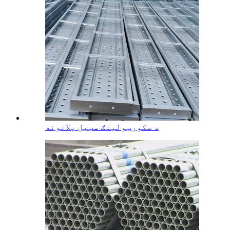
د سکورټولینګ سټیل پلانونه