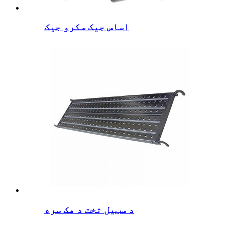
اساس جیک سکرو جیک
د سټیل تخت د هک سره