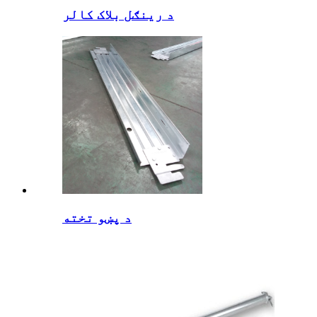
د رینګل بلاک کالر
د پښو تخته