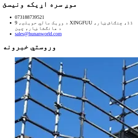
موږ سره اړیکه ونیسئ
073188739521
د وړيک مالي حویلۍ، 9 XINGFUU ڈڈ، چنګاش ښار،
د هانګشا ښار، چین
sales@hunanworld.com
وروستي خبرونه