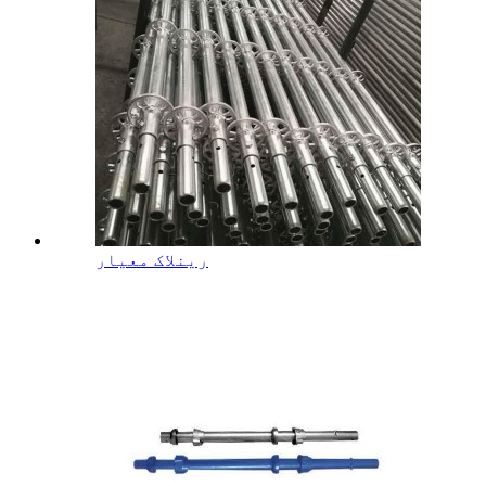
رینلاک معیار