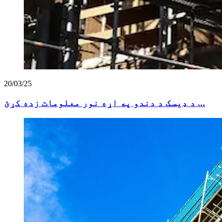
20/03/25
د ډیسک د دندو په اړه نور معلومات زده کړئ ...