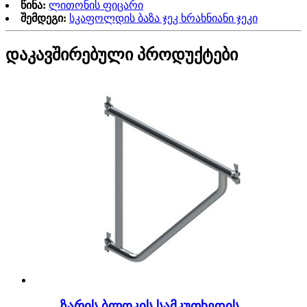
წინა:
ლითონის ფიცარი
შემდეგი:
სკაფოლდის ბაზა ჯეკ ხრახნიანი ჯეკი
დაკავშირებული პროდუქტები
ზარის ბლოკის სამკუთხედის