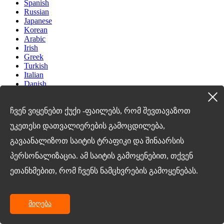
Spanish
Russian
Japanese
Korean
Arabic
Irish
Greek
Turkish
Italian
Danish
Romanian
Indonesian
Czech
ჩვენ ვიყენებთ ქუქი -ფაილებს, რომ შევთავაზოთ
Afrikaans
უკეთესი დათვალიერების გამოცდილება,
Swedish
Polish
გავაანალიზოთ საიტის ტრაფიკი და შინაარსის
Basque
Catalan
პერსონალიზაცია. ამ საიტის გამოყენებით, თქვენ
Esperanto
ეთანხმებით, რომ ჩვენს ნამცხვრების გამოყენებას.
Hindi
Lao
Albanian
Amharic
მიღება
Armenian
Azerbaijani