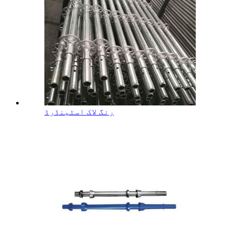
رنگ لاک اسٹینڈرڈ