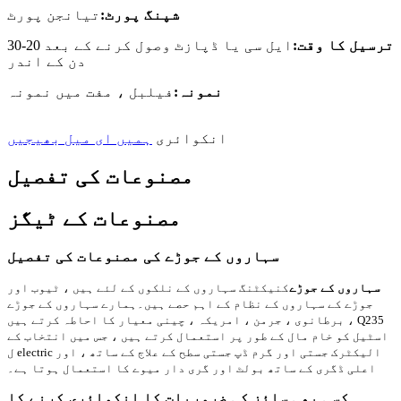
شپنگ پورٹ:
تیانجن پورٹ
ترسیل کا وقت:
ایل سی یا ڈپازٹ وصول کرنے کے بعد 20-30
دن کے اندر
نمونہ:
فیلبل ، مفت میں نمونہ
انکوائری
ہمیں ای میل بھیجیں
مصنوعات کی تفصیل
مصنوعات کے ٹیگز
سہاروں کے جوڑے کی مصنوعات کی تفصیل
سہاروں کے جوڑے
کنیکٹنگ سہاروں کے نلکوں کے لئے ہیں ، ٹیوب اور
جوڑے کے سہاروں کے نظام کے اہم حصے ہیں۔
ہمارے سہاروں کے جوڑے
برطانوی ، جرمن ، امریکہ ، چینی معیار کا احاطہ کرتے ہیں ، Q235
اسٹیل کو خام مال کے طور پر استعمال کرتے ہیں ، جس میں انتخاب کے
ل electric الیکٹرک جستی اور گرم ڈپ جستی سطح کے علاج کے ساتھ ، اور
اعلی ڈگری کے ساتھ بولٹ اور گری دار میوے کا استعمال ہوتا ہے۔
کسی بھی سائز کی ضروریات کا انکوائری کرنے کا