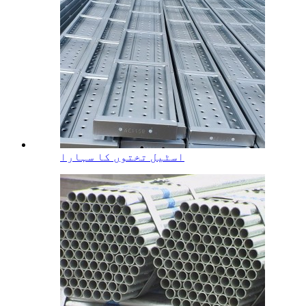
اسٹیل تختوں کا سہارا