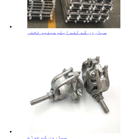
سہاروں کے لئے ایلومینیم تختی
سہاروں کے جوڑے