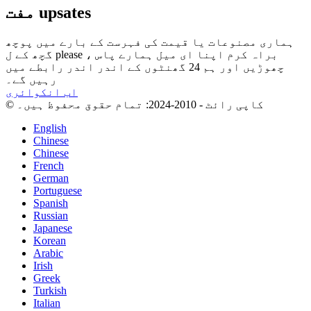
مفت upsates
ہماری مصنوعات یا قیمت کی فہرست کے بارے میں پوچھ
گچھ کے ل please ، براہ کرم اپنا ای میل ہمارے پاس
چھوڑیں اور ہم 24 گھنٹوں کے اندر اندر رابطے میں
رہیں گے۔
اب انکوائری
© کاپی رائٹ - 2010-2024: تمام حقوق محفوظ ہیں۔
English
Chinese
Chinese
French
German
Portuguese
Spanish
Russian
Japanese
Korean
Arabic
Irish
Greek
Turkish
Italian