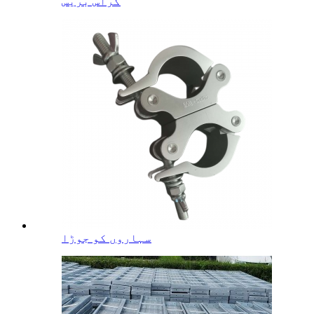
کراس بریس
سہاروں کو جوڑا