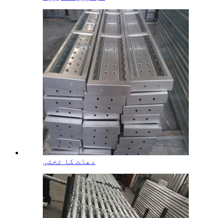
دھات کا تختی