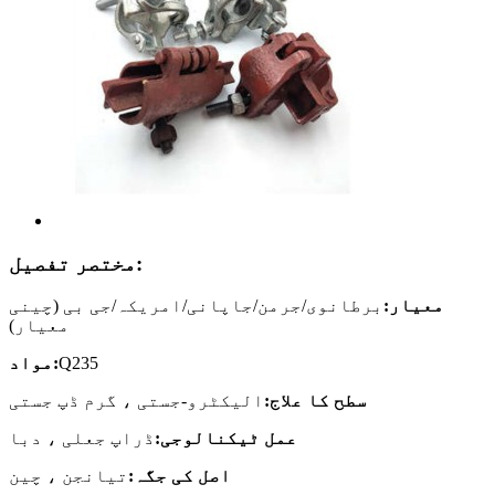
مختصر تفصیل:
معیار:
برطانوی/جرمن/جاپانی/امریکہ/جی بی (چینی
معیار)
Q235
مواد:
سطح کا علاج:
الیکٹرو-جستی ، گرم ڈپ جستی
عمل ٹیکنالوجی:
ڈراپ جعلی ، دبا
اصل کی جگہ:
تیانجن ، چین