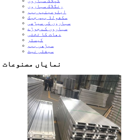
کپلاک سہاروں
رنگلاک سہاروں
ایلومینیم بیم
سکفولڈ بیس جیک
سہاروں کی سیڑھی
سہاروں کے جوڑے
دھات کا تختی
کیسٹر
سیڑھی بیم
سیفٹی نیٹ
نمایاں مصنوعات