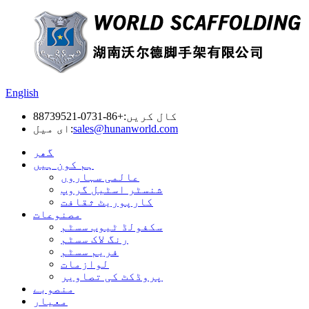
English
کال کریں:
+86-0731-88739521
sales@hunanworld.com
ای میل:
گھر
ہم کون ہیں
عالمی سہاروں
شنسٹر اسٹیل گروپ
کارپوریٹ ثقافت
مصنوعات
سکفولڈ ٹیوب سسٹم
رنگ لاک سسٹم
فریم سسٹم
لوازمات
پروڈکٹ کی تصاویر
منصوبے
معیار