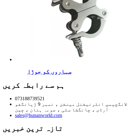
سہاروں کو جوڑا
ہم سے رابطہ کریں
073188739521
لانگچیمپ انٹرنیشنل مینشن ، نمبر 9 ژیانگفو
آرڈی ، چانگشا سٹی ، صوبہ ہنان ، چین
sales@hunanworld.com
تازہ ترین خبریں