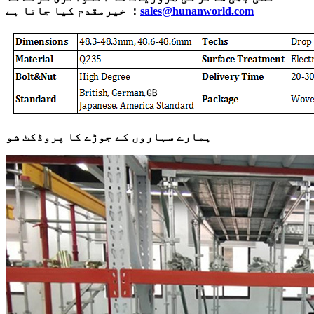
sales@hunanworld.com
خیرمقدم کیا جاتا ہے ：
ہمارے سہاروں کے جوڑے کا پروڈکٹ شو