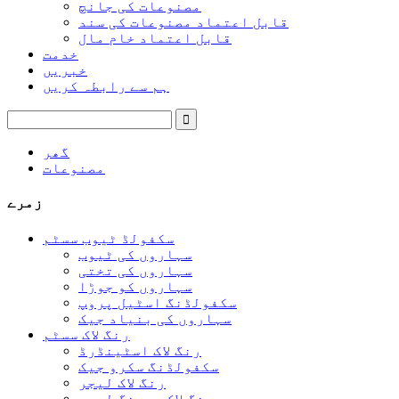
مصنوعات کی جانچ
قابل اعتماد مصنوعات کی سند
قابل اعتماد خام مال
خدمت
خبریں
ہم سے رابطہ کریں
گھر
مصنوعات
زمرے
سکفولڈ ٹیوب سسٹم
سہاروں کی ٹیوب
سہاروں کی تختی
سہاروں کو جوڑا
سکفولڈنگ اسٹیل پروپ
سہاروں کی بنیاد جیک
رنگ لاک سسٹم
رنگ لاک اسٹینڈرڈ
سکفولڈنگ سکرو جیک
رنگ لاک لیجر
رنگ لاک برجنگ لیجر