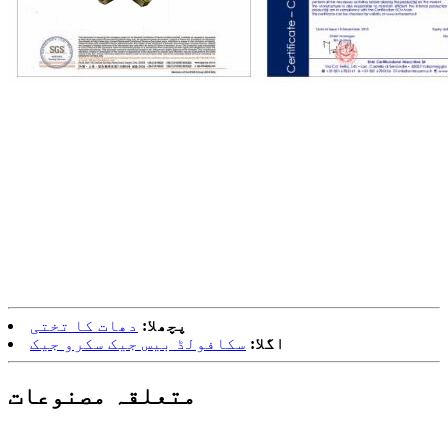
پچھلا:
دھات کا تختی
اگلا:
سکافولڈ بیس جیک سکرو جیک
متعلقہ مصنوعات