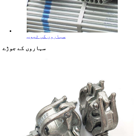
سہاروں کی ٹیوب
سہاروں کے جوڑے