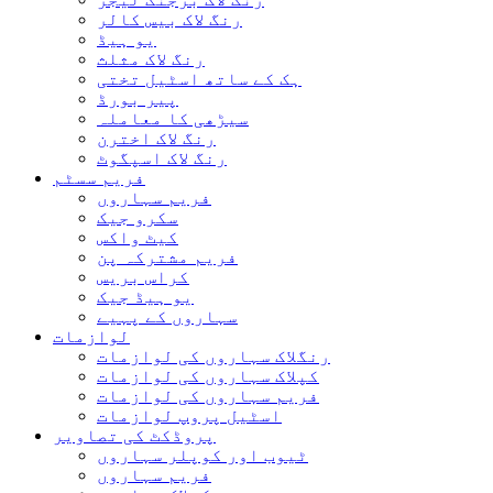
رنگ لاک بیس کالر
یو ہیڈ
رنگ لاک مثلث
ہک کے ساتھ اسٹیل تختی
پیر بورڈ
سیڑھی کا معاملہ
رنگ لاک اخترن
رنگ لاک اسپگوٹ
فریم سسٹم
فریم سہاروں
سکرو جیک
کیٹ واکس
فریم مشترکہ پن
کراس بریس
یو ہیڈ جیک
سہاروں کے پہیے
لوازمات
رنگلاک سہاروں کی لوازمات
کپلاک سہاروں کی لوازمات
فریم سہاروں کی لوازمات
اسٹیل پروپ لوازمات
پروڈکٹ کی تصاویر
ٹیوب اور کوپلر سہاروں
فریم سہاروں