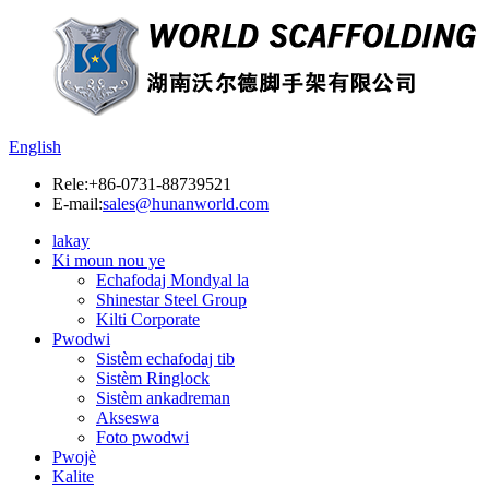
English
Rele:
+86-0731-88739521
E-mail:
sales@hunanworld.com
lakay
Ki moun nou ye
Echafodaj Mondyal la
Shinestar Steel Group
Kilti Corporate
Pwodwi
Sistèm echafodaj tib
Sistèm Ringlock
Sistèm ankadreman
Akseswa
Foto pwodwi
Pwojè
Kalite