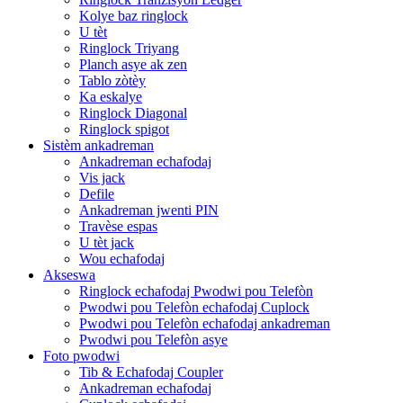
Kolye baz ringlock
U tèt
Ringlock Triyang
Planch asye ak zen
Tablo zòtèy
Ka eskalye
Ringlock Diagonal
Ringlock spigot
Sistèm ankadreman
Ankadreman echafodaj
Vis jack
Defile
Ankadreman jwenti PIN
Travèse espas
U tèt jack
Wou echafodaj
Akseswa
Ringlock echafodaj Pwodwi pou Telefòn
Pwodwi pou Telefòn echafodaj Cuplock
Pwodwi pou Telefòn echafodaj ankadreman
Pwodwi pou Telefòn asye
Foto pwodwi
Tib & Echafodaj Coupler
Ankadreman echafodaj