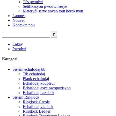
Tès pwodwi
Sètifikasyon pwodwi serye
Materyèl serye anvan tout koreksyon
Lanmès
Nouvèl
Kontakte nou
Lakay
Pwodwi
Kategori
Sistèm echafodaj tib
Tib echafodaj
Plank echafodaj
Echafodaj koupleur
Echafodaj asye pwopozisyon
Echafodaj baz Jack
Sistèm Ringlock
Ringlock Creole
Echafodaj vis Jack
Ringlock Ledger
Ringlock Tranzisyon Ledger