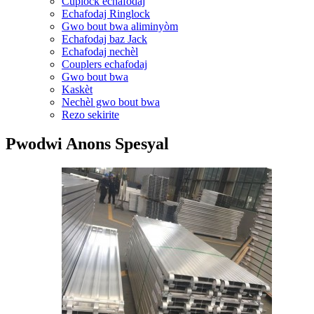
Cuplock echafodaj
Echafodaj Ringlock
Gwo bout bwa aliminyòm
Echafodaj baz Jack
Echafodaj nechèl
Couplers echafodaj
Gwo bout bwa
Kaskèt
Nechèl gwo bout bwa
Rezo sekirite
Pwodwi Anons Spesyal