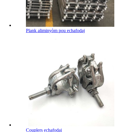
Plank aliminyòm pou echafodaj
Couplers echafodaj