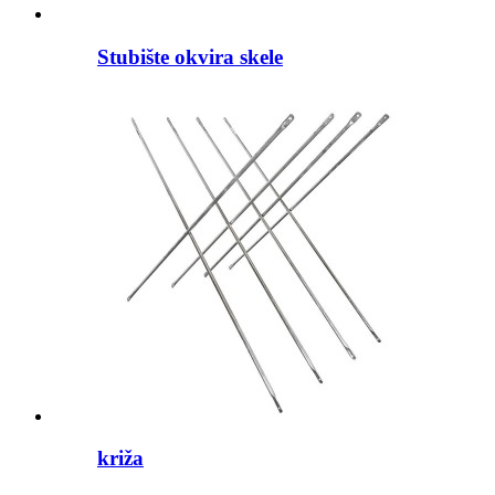
Stubište okvira skele
križa