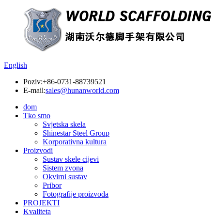
English
Poziv:
+86-0731-88739521
E-mail:
sales@hunanworld.com
dom
Tko smo
Svjetska skela
Shinestar Steel Group
Korporativna kultura
Proizvodi
Sustav skele cijevi
Sistem zvona
Okvirni sustav
Pribor
Fotografije proizvoda
PROJEKTI
Kvaliteta