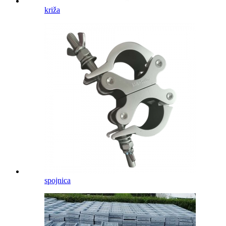
križa
spojnica