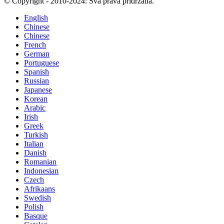
© Copyright - 2010-2024: Sva prava pridržana.
English
Chinese
Chinese
French
German
Portuguese
Spanish
Russian
Japanese
Korean
Arabic
Irish
Greek
Turkish
Italian
Danish
Romanian
Indonesian
Czech
Afrikaans
Swedish
Polish
Basque