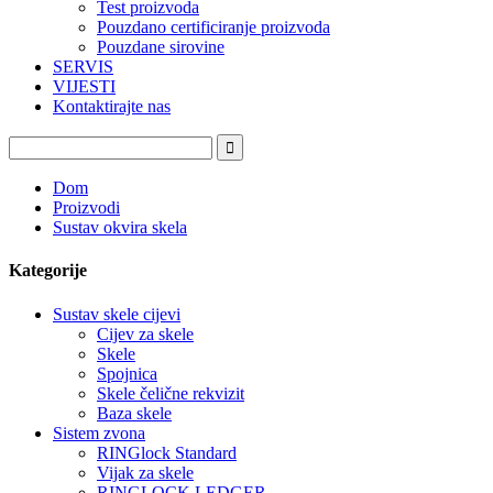
Test proizvoda
Pouzdano certificiranje proizvoda
Pouzdane sirovine
SERVIS
VIJESTI
Kontaktirajte nas
Dom
Proizvodi
Sustav okvira skela
Kategorije
Sustav skele cijevi
Cijev za skele
Skele
Spojnica
Skele čelične rekvizit
Baza skele
Sistem zvona
RINGlock Standard
Vijak za skele
RINGLOCK LEDGER