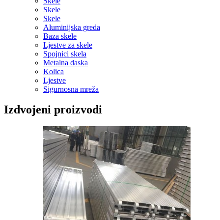
Skele
Skele
Skele
Aluminijska greda
Baza skele
Ljestve za skele
Spojnici skela
Metalna daska
Kolica
Ljestve
Sigurnosna mreža
Izdvojeni proizvodi