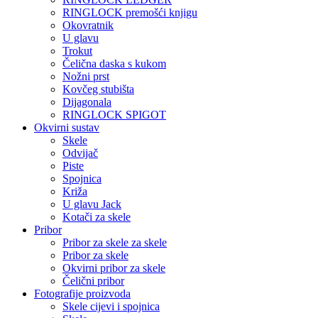
RINGLOCK premošći knjigu
Okovratnik
U glavu
Trokut
Čelična daska s kukom
Nožni prst
Kovčeg stubišta
Dijagonala
RINGLOCK SPIGOT
Okvirni sustav
Skele
Odvijač
Piste
Spojnica
Križa
U glavu Jack
Kotači za skele
Pribor
Pribor za skele za skele
Pribor za skele
Okvirni pribor za skele
Čelični pribor
Fotografije proizvoda
Skele cijevi i spojnica