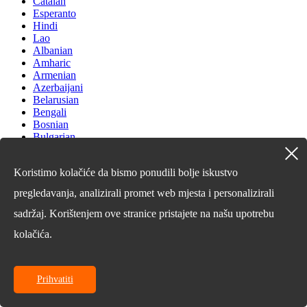
Catalan
Esperanto
Hindi
Lao
Albanian
Amharic
Armenian
Azerbaijani
Belarusian
Bengali
Bosnian
Bulgarian
Cebuano
Chichewa
Koristimo kolačiće da bismo ponudili bolje iskustvo
Corsican
Croatian
pregledavanja, analizirali promet web mjesta i personalizirali
Dutch
Estonian
sadržaj. Korištenjem ove stranice pristajete na našu upotrebu
Filipino
kolačića.
Finnish
Frisian
Galician
Georgian
Prihvatiti
Gujarati
Haitian