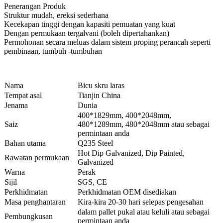
Penerangan Produk
Struktur mudah, ereksi sederhana
Kecekapan tinggi dengan kapasiti pemuatan yang kuat
Dengan permukaan tergalvani (boleh dipertahankan)
Permohonan secara meluas dalam sistem proping perancah seperti
pembinaan, tumbuh -tumbuhan
Nama
Bicu skru laras
Tempat asal
Tianjin China
Jenama
Dunia
400*1829mm, 400*2048mm,
Saiz
480*1289mm, 480*2048mm atau sebagai
permintaan anda
Bahan utama
Q235 Steel
Hot Dip Galvanized, Dip Painted,
Rawatan permukaan
Galvanized
Warna
Perak
Sijil
SGS, CE
Perkhidmatan
Perkhidmatan OEM disediakan
Masa penghantaran
Kira-kira 20-30 hari selepas pengesahan
dalam pallet pukal atau keluli atau sebagai
Pembungkusan
permintaan anda