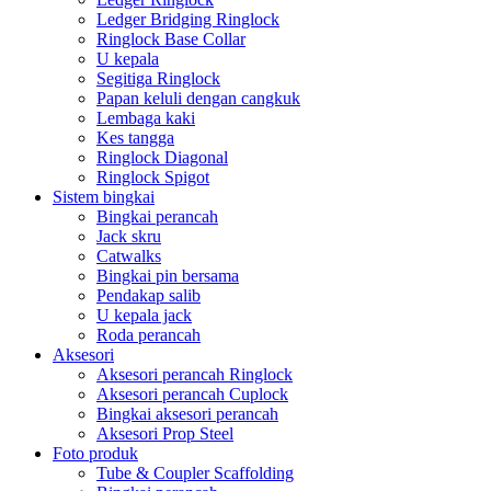
Ledger Bridging Ringlock
Ringlock Base Collar
U kepala
Segitiga Ringlock
Papan keluli dengan cangkuk
Lembaga kaki
Kes tangga
Ringlock Diagonal
Ringlock Spigot
Sistem bingkai
Bingkai perancah
Jack skru
Catwalks
Bingkai pin bersama
Pendakap salib
U kepala jack
Roda perancah
Aksesori
Aksesori perancah Ringlock
Aksesori perancah Cuplock
Bingkai aksesori perancah
Aksesori Prop Steel
Foto produk
Tube & Coupler Scaffolding