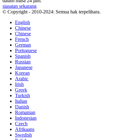
dalam masa 24 jam.
siasatan sekarang
© Copyright - 2010-2024: Semua hak terpelihara.
English
Chinese
Chinese
French
German
Portuguese
Spanish
Russian
Japanese
Korean
Arabic
Irish
Greek
Turkish
Italian
Danish
Romanian
Indonesian
Czech
Afrikaans
Swedish