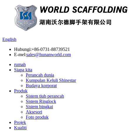
English
Hubungi:
+86-0731-88739521
E-mel:
sales@hunanworld.com
rumah
Siapa kita
Perancah dunia
Kumpulan Keluli Shinestar
Budaya korporat
Produk
Sistem tiub perancah
Sistem Ringlock
Sistem bingkai
Aksesori
Foto produk
Projek
Kualiti