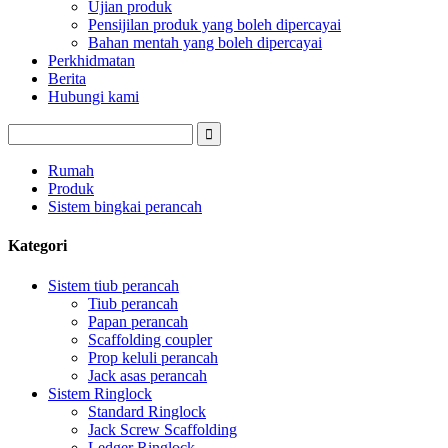
Ujian produk
Pensijilan produk yang boleh dipercayai
Bahan mentah yang boleh dipercayai
Perkhidmatan
Berita
Hubungi kami
Rumah
Produk
Sistem bingkai perancah
Kategori
Sistem tiub perancah
Tiub perancah
Papan perancah
Scaffolding coupler
Prop keluli perancah
Jack asas perancah
Sistem Ringlock
Standard Ringlock
Jack Screw Scaffolding
Ledger Ringlock