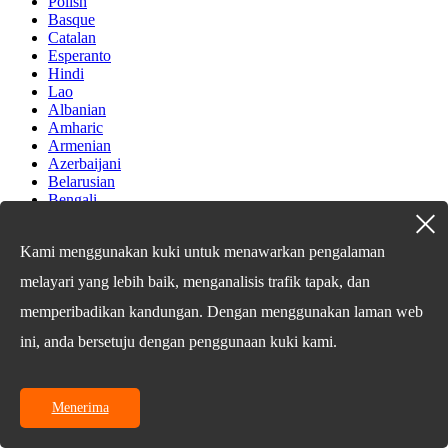
Polish
Basque
Catalan
Esperanto
Hindi
Lao
Albanian
Amharic
Armenian
Azerbaijani
Belarusian
Bengali
Bosnian
Bulgarian
Kami menggunakan kuki untuk menawarkan pengalaman
Cebuano
Chichewa
melayari yang lebih baik, menganalisis trafik tapak, dan
Corsican
Croatian
memperibadikan kandungan. Dengan menggunakan laman web
Dutch
ini, anda bersetuju dengan penggunaan kuki kami.
Estonian
Filipino
Finnish
Frisian
Menerima
Galician
Georgian