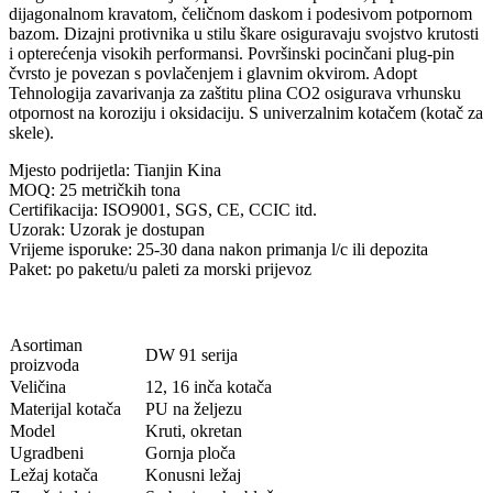
dijagonalnom kravatom, čeličnom daskom i podesivom potpornom
bazom. Dizajni protivnika u stilu škare osiguravaju svojstvo krutosti
i opterećenja visokih performansi. Površinski pocinčani plug-pin
čvrsto je povezan s povlačenjem i glavnim okvirom. Adopt
Tehnologija zavarivanja za zaštitu plina CO2 osigurava vrhunsku
otpornost na koroziju i oksidaciju. S univerzalnim kotačem (kotač za
skele).
Mjesto podrijetla: Tianjin Kina
MOQ: 25 metričkih tona
Certifikacija: ISO9001, SGS, CE, CCIC itd.
Uzorak: Uzorak je dostupan
Vrijeme isporuke: 25-30 dana nakon primanja l/c ili depozita
Paket: po paketu/u paleti za morski prijevoz
Asortiman
DW 91 serija
proizvoda
Veličina
12, 16 inča kotača
Materijal kotača
PU na željezu
Model
Kruti, okretan
Ugradbeni
Gornja ploča
Ležaj kotača
Konusni ležaj