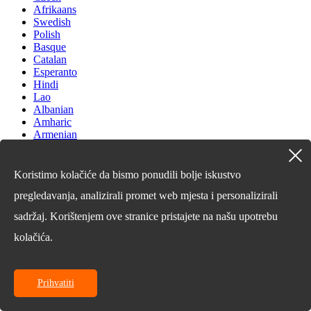
Afrikaans
Swedish
Polish
Basque
Catalan
Esperanto
Hindi
Lao
Albanian
Amharic
Armenian
Azerbaijani
Belarusian
Bengali
Koristimo kolačiće da bismo ponudili bolje iskustvo
Bosnian
pregledavanja, analizirali promet web mjesta i personalizirali
Bulgarian
Cebuano
sadržaj. Korištenjem ove stranice pristajete na našu upotrebu
Chichewa
Corsican
kolačića.
Croatian
Dutch
Estonian
Prihvatiti
Filipino
Finnish
Frisian