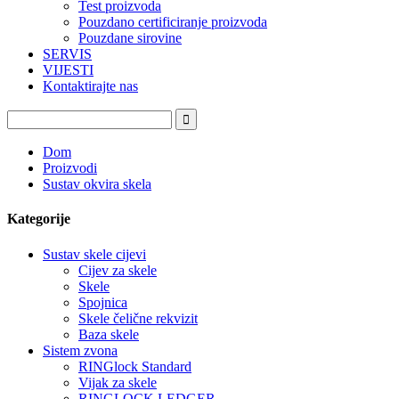
Test proizvoda
Pouzdano certificiranje proizvoda
Pouzdane sirovine
SERVIS
VIJESTI
Kontaktirajte nas
Dom
Proizvodi
Sustav okvira skela
Kategorije
Sustav skele cijevi
Cijev za skele
Skele
Spojnica
Skele čelične rekvizit
Baza skele
Sistem zvona
RINGlock Standard
Vijak za skele
RINGLOCK LEDGER