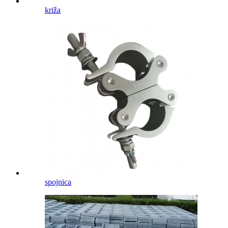
križa
spojnica