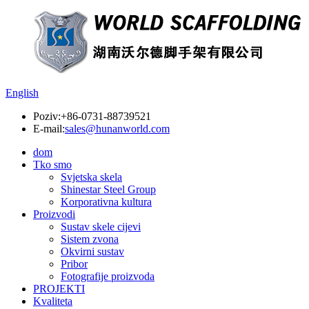
English
Poziv:
+86-0731-88739521
E-mail:
sales@hunanworld.com
dom
Tko smo
Svjetska skela
Shinestar Steel Group
Korporativna kultura
Proizvodi
Sustav skele cijevi
Sistem zvona
Okvirni sustav
Pribor
Fotografije proizvoda
PROJEKTI
Kvaliteta