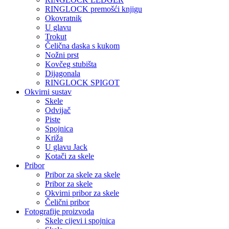
RINGLOCK premošći knjigu
Okovratnik
U glavu
Trokut
Čelična daska s kukom
Nožni prst
Kovčeg stubišta
Dijagonala
RINGLOCK SPIGOT
Okvirni sustav
Skele
Odvijač
Piste
Spojnica
Križa
U glavu Jack
Kotači za skele
Pribor
Pribor za skele za skele
Pribor za skele
Okvirni pribor za skele
Čelični pribor
Fotografije proizvoda
Skele cijevi i spojnica