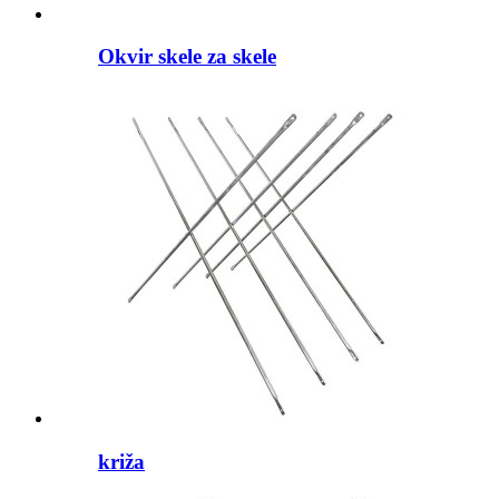
Okvir skele za skele
križa