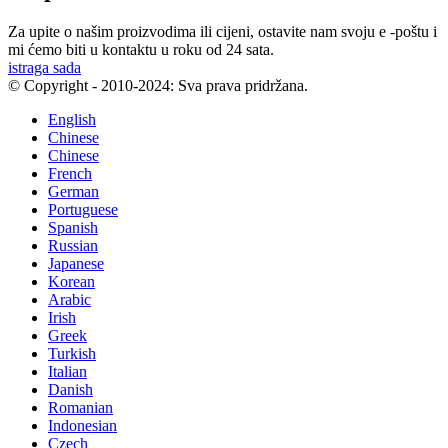
Za upite o našim proizvodima ili cijeni, ostavite nam svoju e -poštu i
mi ćemo biti u kontaktu u roku od 24 sata.
istraga sada
© Copyright - 2010-2024: Sva prava pridržana.
English
Chinese
Chinese
French
German
Portuguese
Spanish
Russian
Japanese
Korean
Arabic
Irish
Greek
Turkish
Italian
Danish
Romanian
Indonesian
Czech