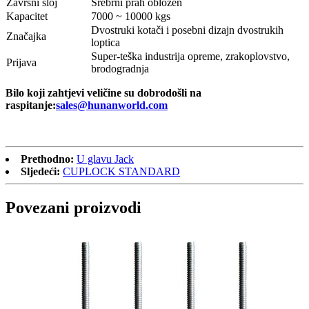
Završni sloj
Srebrni prah obložen
Kapacitet
7000 ~ 10000 kgs
Dvostruki kotači i posebni dizajn dvostrukih
Značajka
loptica
Super-teška industrija opreme, zrakoplovstvo,
Prijava
brodogradnja
Bilo koji zahtjevi veličine su dobrodošli na
raspitanje:
sales@hunanworld.com
Prethodno:
U glavu Jack
Sljedeći:
CUPLOCK STANDARD
Povezani proizvodi