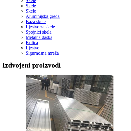
Skele
Skele
Skele
Aluminijska greda
Baza skele
Ljestve za skele
Spojnici skela
Metalna daska
Kolica
Ljestve
Sigurnosna mreža
Izdvojeni proizvodi